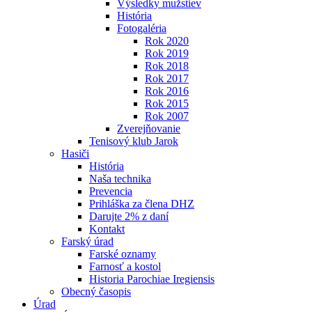
Výsledky mužstiev
História
Fotogaléria
Rok 2020
Rok 2019
Rok 2018
Rok 2017
Rok 2016
Rok 2015
Rok 2007
Zverejňovanie
Tenisový klub Jarok
Hasiči
História
Naša technika
Prevencia
Prihláška za člena DHZ
Darujte 2% z daní
Kontakt
Farský úrad
Farské oznamy
Farnosť a kostol
Historia Parochiae Iregiensis
Obecný časopis
Úrad