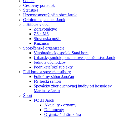
O obci
Cestovný poriadok
Štatistika
Územnosmerný plán obce Jarok
Ortofotomapa obce Jarok
Inštitúcie v obci
Zdravotníctvo
ZŠ a MŠ
Slovenská pošta
Knižnica
Spoločenské organizácie
Vinohradnícky spolok Stará hora
Urbársky spolok, pozemkové spoločenstvo Jarok
Jednota dôchodcov
Podnikateľské subjekty
Folklórne a spevácke súbory
Folklórny súbor Jaročan
FS Íreckí seniori
Spevácky zbor duchovnej hudby pri kostole sv.
Martina v Jarku
Šport
FC 31 Jarok
Aktuality - oznamy
Dokumenty
Organizačná štruktúra