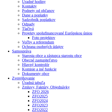
Úradné hodiny
Kontakty
Podnety od občanov
Dane a poplatky
Sadzobník poplatkov
Odpady
Tlačivá
Projekty spolufinancované Európskou úniou
Foto projektov
Voľby a referendum
Ochrana osobných údajov
Samospráva
Starosta obce a zástupca starostu obce
Obecné zastupiteľstvo
Hlavný kontrolór
Komisie a iné funkcie
Dokumenty obce
Zverejňovanie
Úradná tabuľa
Zmluvy, Faktúry, Objednávky
ZFO 2026
ZFO2025
ZFO2024
ZFO2023
ZFO2022