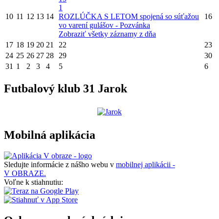
1
10
11
12
13
14
ROZLÚČKA S LETOM spojená so súťažou
16
vo varení gulášov - Pozvánka
Zobraziť všetky záznamy z dňa
17
18
19
20
21
22
23
24
25
26
27
28
29
30
31
1
2
3
4
5
6
Futbalový klub 31 Jarok
Mobilná aplikácia
Sledujte informácie z nášho webu v
mobilnej aplikácii -
V OBRAZE.
Voľne k stiahnutiu: