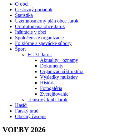
O obci
Cestovný poriadok
Štatistika
Územnosmerný plán obce Jarok
Ortofotomapa obce Jarok
Inštitúcie v obci
Spoločenské organizácie
Folklórne a spevácke súbory
Šport
FC 31 Jarok
Aktuality - oznamy
Dokumenty
Organizačná štruktúra
Výsledky mužstiev
História
Fotogaléria
Zverejňovanie
Tenisový klub Jarok
Hasiči
Farský úrad
Obecný časopis
VOĽBY 2026