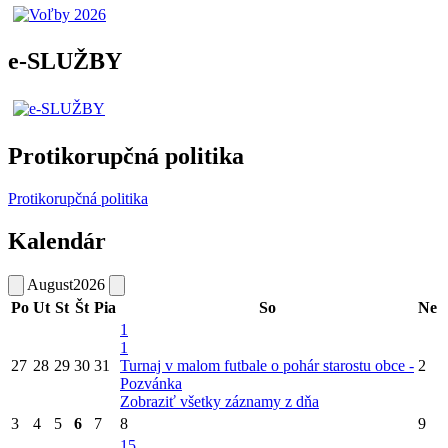
e-SLUŽBY
Protikorupčná politika
Protikorupčná politika
Kalendár
August
2026
Po
Ut
St
Št
Pia
So
Ne
1
1
27
28
29
30
31
Turnaj v malom futbale o pohár starostu obce -
2
Pozvánka
Zobraziť všetky záznamy z dňa
3
4
5
6
7
8
9
15