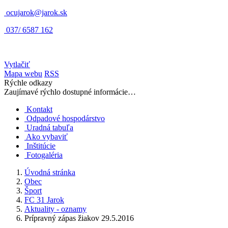
ocujarok@jarok.sk
037/ 6587 162
Vytlačiť
Mapa webu
RSS
Rýchle odkazy
Zaujímavé rýchlo dostupné informácie…
Kontakt
Odpadové hospodárstvo
Uradná tabuľa
Ako vybaviť
Inštitúcie
Fotogaléria
Úvodná stránka
Obec
Šport
FC 31 Jarok
Aktuality - oznamy
Prípravný zápas žiakov 29.5.2016