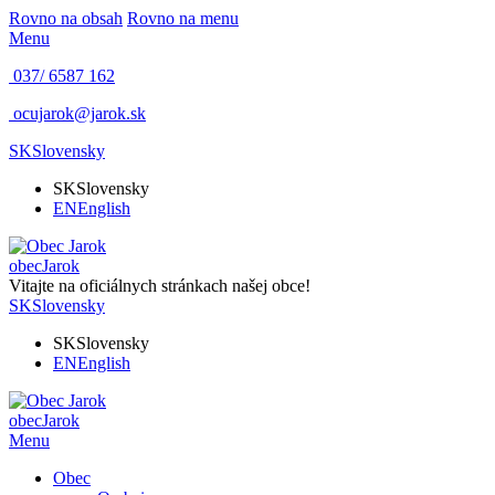
Rovno na obsah
Rovno na menu
Menu
037/ 6587 162
ocujarok@jarok.sk
SK
Slovensky
SK
Slovensky
EN
English
obec
Jarok
Vitajte na oficiálnych stránkach našej obce!
SK
Slovensky
SK
Slovensky
EN
English
obec
Jarok
Menu
Obec