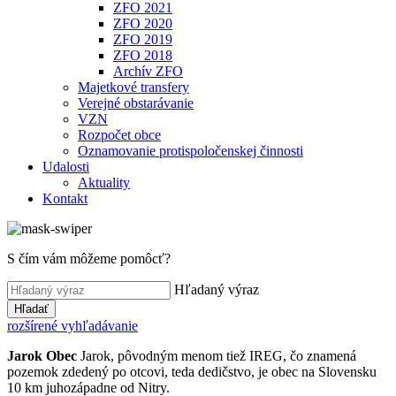
ZFO 2021
ZFO 2020
ZFO 2019
ZFO 2018
Archív ZFO
Majetkové transfery
Verejné obstarávanie
VZN
Rozpočet obce
Oznamovanie protispoločenskej činnosti
Udalosti
Aktuality
Kontakt
S čím vám môžeme pomôcť?
Hľadaný výraz
Hľadať
rozšírené vyhľadávanie
Jarok
Obec
Jarok, pôvodným menom tiež IREG, čo znamená
pozemok zdedený po otcovi, teda dedičstvo, je obec na Slovensku
10 km juhozápadne od Nitry.