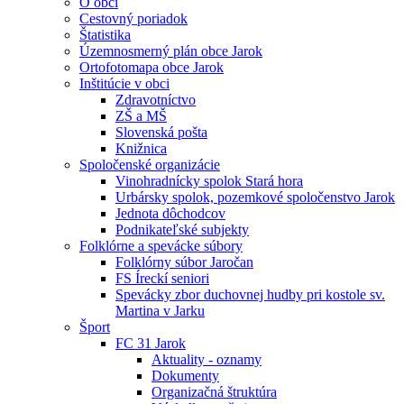
O obci
Cestovný poriadok
Štatistika
Územnosmerný plán obce Jarok
Ortofotomapa obce Jarok
Inštitúcie v obci
Zdravotníctvo
ZŠ a MŠ
Slovenská pošta
Knižnica
Spoločenské organizácie
Vinohradnícky spolok Stará hora
Urbársky spolok, pozemkové spoločenstvo Jarok
Jednota dôchodcov
Podnikateľské subjekty
Folklórne a spevácke súbory
Folklórny súbor Jaročan
FS Íreckí seniori
Spevácky zbor duchovnej hudby pri kostole sv.
Martina v Jarku
Šport
FC 31 Jarok
Aktuality - oznamy
Dokumenty
Organizačná štruktúra