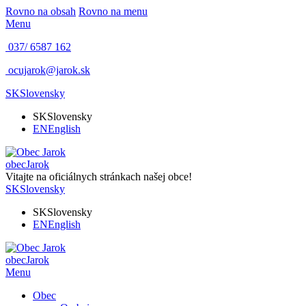
Rovno na obsah
Rovno na menu
Menu
037/ 6587 162
ocujarok@jarok.sk
SK
Slovensky
SK
Slovensky
EN
English
obec
Jarok
Vitajte na oficiálnych stránkach našej obce!
SK
Slovensky
SK
Slovensky
EN
English
obec
Jarok
Menu
Obec