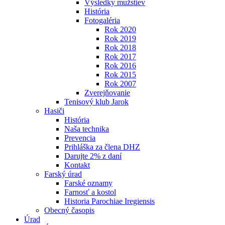
Výsledky mužstiev
História
Fotogaléria
Rok 2020
Rok 2019
Rok 2018
Rok 2017
Rok 2016
Rok 2015
Rok 2007
Zverejňovanie
Tenisový klub Jarok
Hasiči
História
Naša technika
Prevencia
Prihláška za člena DHZ
Darujte 2% z daní
Kontakt
Farský úrad
Farské oznamy
Farnosť a kostol
Historia Parochiae Iregiensis
Obecný časopis
Úrad