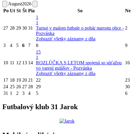
August
2026
Po
Ut
St
Št
Pia
So
Ne
1
1
27
28
29
30
31
Turnaj v malom futbale o pohár starostu obce -
2
Pozvánka
Zobraziť všetky záznamy z dňa
3
4
5
6
7
8
9
15
1
10
11
12
13
14
ROZLÚČKA S LETOM spojená so súťažou
16
vo varení gulášov - Pozvánka
Zobraziť všetky záznamy z dňa
17
18
19
20
21
22
23
24
25
26
27
28
29
30
31
1
2
3
4
5
6
Futbalový klub 31 Jarok