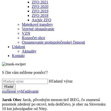
ZFO 2021
ZFO 2020
ZFO 2019
ZFO 2018
Archív ZFO
Majetkové transfery
Verejné obstarávanie
VZN
Rozpočet obce
Oznamovanie protispoločenskej činnosti
Udalosti
Aktuality
Kontakt
S čím vám môžeme pomôcť?
Hľadaný výraz
Hľadať
rozšírené vyhľadávanie
Jarok
Obec
Jarok, pôvodným menom tiež IREG, čo znamená
pozemok zdedený po otcovi, teda dedičstvo, je obec na Slovensku
10 km juhozápadne od Nitry.