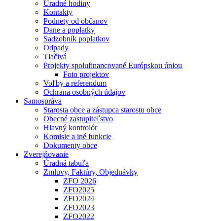
Úradné hodiny
Kontakty
Podnety od občanov
Dane a poplatky
Sadzobník poplatkov
Odpady
Tlačivá
Projekty spolufinancované Európskou úniou
Foto projektov
Voľby a referendum
Ochrana osobných údajov
Samospráva
Starosta obce a zástupca starostu obce
Obecné zastupiteľstvo
Hlavný kontrolór
Komisie a iné funkcie
Dokumenty obce
Zverejňovanie
Úradná tabuľa
Zmluvy, Faktúry, Objednávky
ZFO 2026
ZFO2025
ZFO2024
ZFO2023
ZFO2022