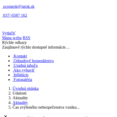
ocujarok@jarok.sk
037/ 6587 162
Vytlačiť
Mapa webu
RSS
Rýchle odkazy
Zaujímavé rýchlo dostupné informácie…
Kontakt
Odpadové hospodárstvo
Uradná tabuľa
Ako vybaviť
Inštitúcie
Fotogaléria
Úvodná stránka
Udalosti
Aktuality
Aktuality
Čas zvýšeného nebezpečenstva vzniku...