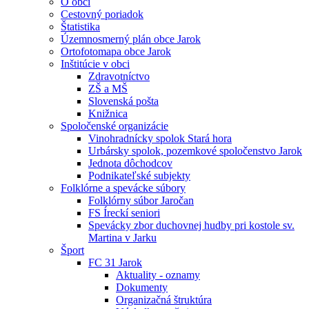
O obci
Cestovný poriadok
Štatistika
Územnosmerný plán obce Jarok
Ortofotomapa obce Jarok
Inštitúcie v obci
Zdravotníctvo
ZŠ a MŠ
Slovenská pošta
Knižnica
Spoločenské organizácie
Vinohradnícky spolok Stará hora
Urbársky spolok, pozemkové spoločenstvo Jarok
Jednota dôchodcov
Podnikateľské subjekty
Folklórne a spevácke súbory
Folklórny súbor Jaročan
FS Íreckí seniori
Spevácky zbor duchovnej hudby pri kostole sv.
Martina v Jarku
Šport
FC 31 Jarok
Aktuality - oznamy
Dokumenty
Organizačná štruktúra