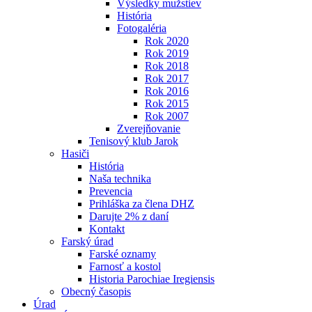
Výsledky mužstiev
História
Fotogaléria
Rok 2020
Rok 2019
Rok 2018
Rok 2017
Rok 2016
Rok 2015
Rok 2007
Zverejňovanie
Tenisový klub Jarok
Hasiči
História
Naša technika
Prevencia
Prihláška za člena DHZ
Darujte 2% z daní
Kontakt
Farský úrad
Farské oznamy
Farnosť a kostol
Historia Parochiae Iregiensis
Obecný časopis
Úrad