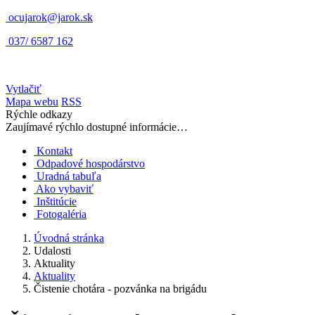
ocujarok@jarok.sk
037/ 6587 162
Vytlačiť
Mapa webu
RSS
Rýchle odkazy
Zaujímavé rýchlo dostupné informácie…
Kontakt
Odpadové hospodárstvo
Uradná tabuľa
Ako vybaviť
Inštitúcie
Fotogaléria
Úvodná stránka
Udalosti
Aktuality
Aktuality
Čistenie chotára - pozvánka na brigádu