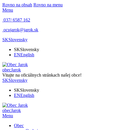
Rovno na obsah
Rovno na menu
Menu
037/ 6587 162
ocujarok@jarok.sk
SK
Slovensky
SK
Slovensky
EN
English
obec
Jarok
Vitajte na oficiálnych stránkach našej obce!
SK
Slovensky
SK
Slovensky
EN
English
obec
Jarok
Menu
Obec