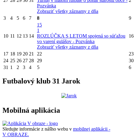
27
28
29
30
31
Turnaj v malom futbale o pohár starostu obce -
2
Pozvánka
Zobraziť všetky záznamy z dňa
3
4
5
6
7
8
9
15
1
10
11
12
13
14
ROZLÚČKA S LETOM spojená so súťažou
16
vo varení gulášov - Pozvánka
Zobraziť všetky záznamy z dňa
17
18
19
20
21
22
23
24
25
26
27
28
29
30
31
1
2
3
4
5
6
Futbalový klub 31 Jarok
Mobilná aplikácia
Sledujte informácie z nášho webu v
mobilnej aplikácii -
V OBRAZE.