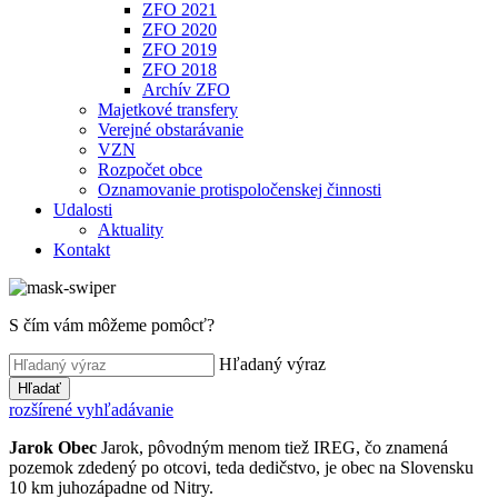
ZFO 2021
ZFO 2020
ZFO 2019
ZFO 2018
Archív ZFO
Majetkové transfery
Verejné obstarávanie
VZN
Rozpočet obce
Oznamovanie protispoločenskej činnosti
Udalosti
Aktuality
Kontakt
S čím vám môžeme pomôcť?
Hľadaný výraz
Hľadať
rozšírené vyhľadávanie
Jarok
Obec
Jarok, pôvodným menom tiež IREG, čo znamená
pozemok zdedený po otcovi, teda dedičstvo, je obec na Slovensku
10 km juhozápadne od Nitry.