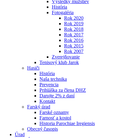
Výsledky mužstiev
História
Fotogaléria
Rok 2020
Rok 2019
Rok 2018
Rok 2017
Rok 2016
Rok 2015
Rok 2007
Zverejňovanie
Tenisový klub Jarok
Hasiči
História
Naša technika
Prevencia
Prihláška za člena DHZ
Darujte 2% z daní
Kontakt
Farský úrad
Farské oznamy
Farnosť a kostol
Historia Parochiae Iregiensis
Obecný časopis
Úrad