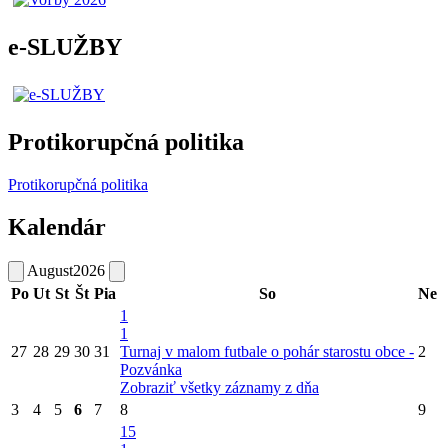
e-SLUŽBY
Protikorupčná politika
Protikorupčná politika
Kalendár
August
2026
Po
Ut
St
Št
Pia
So
Ne
1
1
27
28
29
30
31
Turnaj v malom futbale o pohár starostu obce -
2
Pozvánka
Zobraziť všetky záznamy z dňa
3
4
5
6
7
8
9
15