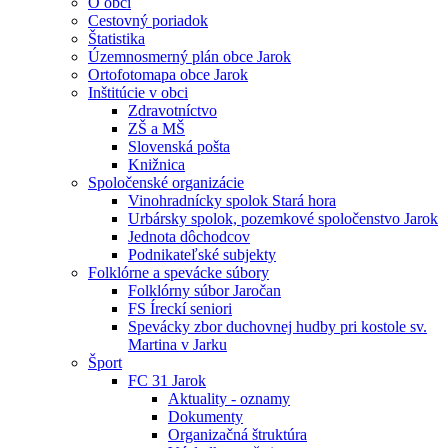
O obci
Cestovný poriadok
Štatistika
Územnosmerný plán obce Jarok
Ortofotomapa obce Jarok
Inštitúcie v obci
Zdravotníctvo
ZŠ a MŠ
Slovenská pošta
Knižnica
Spoločenské organizácie
Vinohradnícky spolok Stará hora
Urbársky spolok, pozemkové spoločenstvo Jarok
Jednota dôchodcov
Podnikateľské subjekty
Folklórne a spevácke súbory
Folklórny súbor Jaročan
FS Íreckí seniori
Spevácky zbor duchovnej hudby pri kostole sv.
Martina v Jarku
Šport
FC 31 Jarok
Aktuality - oznamy
Dokumenty
Organizačná štruktúra