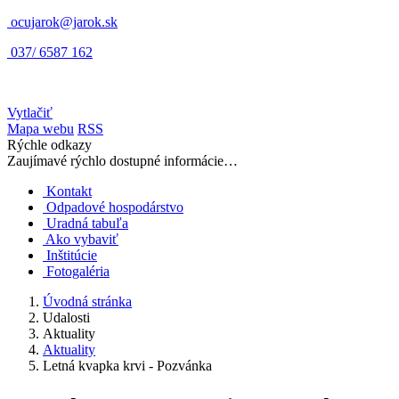
ocujarok@jarok.sk
037/ 6587 162
Vytlačiť
Mapa webu
RSS
Rýchle odkazy
Zaujímavé rýchlo dostupné informácie…
Kontakt
Odpadové hospodárstvo
Uradná tabuľa
Ako vybaviť
Inštitúcie
Fotogaléria
Úvodná stránka
Udalosti
Aktuality
Aktuality
Letná kvapka krvi - Pozvánka