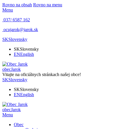
Rovno na obsah
Rovno na menu
Menu
037/ 6587 162
ocujarok@jarok.sk
SK
Slovensky
SK
Slovensky
EN
English
obec
Jarok
Vitajte na oficiálnych stránkach našej obce!
SK
Slovensky
SK
Slovensky
EN
English
obec
Jarok
Menu
Obec