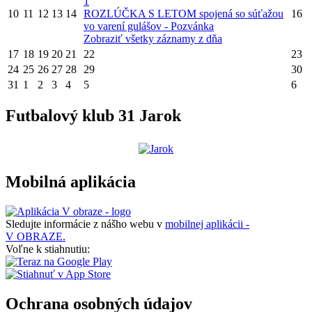
1
10
11
12
13
14
ROZLÚČKA S LETOM spojená so súťažou
16
vo varení gulášov - Pozvánka
Zobraziť všetky záznamy z dňa
17
18
19
20
21
22
23
24
25
26
27
28
29
30
31
1
2
3
4
5
6
Futbalový klub 31 Jarok
Mobilná aplikácia
Sledujte informácie z nášho webu v
mobilnej aplikácii -
V OBRAZE.
Voľne k stiahnutiu:
Ochrana osobných údajov