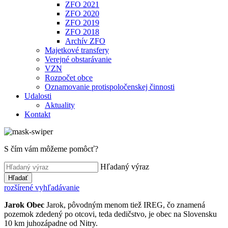
ZFO 2021
ZFO 2020
ZFO 2019
ZFO 2018
Archív ZFO
Majetkové transfery
Verejné obstarávanie
VZN
Rozpočet obce
Oznamovanie protispoločenskej činnosti
Udalosti
Aktuality
Kontakt
S čím vám môžeme pomôcť?
Hľadaný výraz
Hľadať
rozšírené vyhľadávanie
Jarok
Obec
Jarok, pôvodným menom tiež IREG, čo znamená
pozemok zdedený po otcovi, teda dedičstvo, je obec na Slovensku
10 km juhozápadne od Nitry.