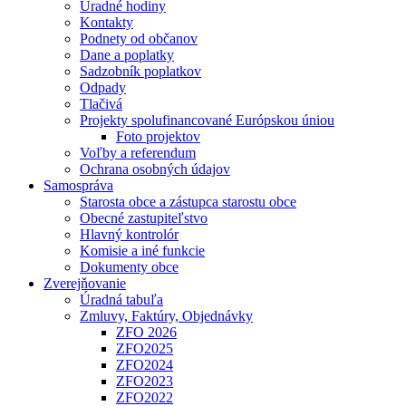
Úradné hodiny
Kontakty
Podnety od občanov
Dane a poplatky
Sadzobník poplatkov
Odpady
Tlačivá
Projekty spolufinancované Európskou úniou
Foto projektov
Voľby a referendum
Ochrana osobných údajov
Samospráva
Starosta obce a zástupca starostu obce
Obecné zastupiteľstvo
Hlavný kontrolór
Komisie a iné funkcie
Dokumenty obce
Zverejňovanie
Úradná tabuľa
Zmluvy, Faktúry, Objednávky
ZFO 2026
ZFO2025
ZFO2024
ZFO2023
ZFO2022