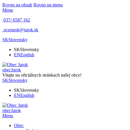
Rovno na obsah
Rovno na menu
Menu
037/ 6587 162
ocujarok@jarok.sk
SK
Slovensky
SK
Slovensky
EN
English
obec
Jarok
Vitajte na oficiálnych stránkach našej obce!
SK
Slovensky
SK
Slovensky
EN
English
obec
Jarok
Menu
Obec