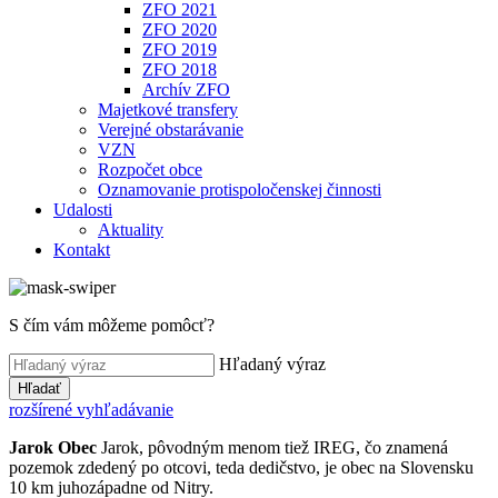
ZFO 2021
ZFO 2020
ZFO 2019
ZFO 2018
Archív ZFO
Majetkové transfery
Verejné obstarávanie
VZN
Rozpočet obce
Oznamovanie protispoločenskej činnosti
Udalosti
Aktuality
Kontakt
S čím vám môžeme pomôcť?
Hľadaný výraz
Hľadať
rozšírené vyhľadávanie
Jarok
Obec
Jarok, pôvodným menom tiež IREG, čo znamená
pozemok zdedený po otcovi, teda dedičstvo, je obec na Slovensku
10 km juhozápadne od Nitry.