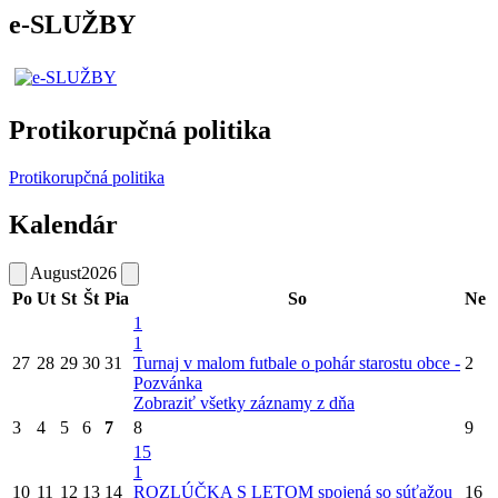
e-SLUŽBY
Protikorupčná politika
Protikorupčná politika
Kalendár
August
2026
Po
Ut
St
Št
Pia
So
Ne
1
1
27
28
29
30
31
Turnaj v malom futbale o pohár starostu obce -
2
Pozvánka
Zobraziť všetky záznamy z dňa
3
4
5
6
7
8
9
15
1
10
11
12
13
14
ROZLÚČKA S LETOM spojená so súťažou
16