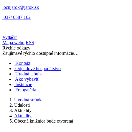
ocujarok@jarok.sk
037/ 6587 162
Vytlačiť
Mapa webu
RSS
Rýchle odkazy
Zaujímavé rýchlo dostupné informácie…
Kontakt
Odpadové hospodárstvo
Uradná tabuľa
Ako vybaviť
Inštitúcie
Fotogaléria
Úvodná stránka
Udalosti
Aktuality
Aktuality
Obecná knižnica bude otvorená