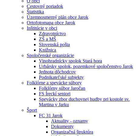
O obci
Cestovný poriadok
Štatistika
Územnosmerný plán obce Jarok
Ortofotomapa obce Jarok
Inštitúcie v obci
Zdravotníctvo
ZŠ a MŠ
Slovenská pošta
Knižnica
Spoločenské organizácie
Vinohradnícky spolok Stará hora
Urbársky spolok, pozemkové spoločenstvo Jarok
Jednota dôchodcov
Podnikateľské subjekty
Folklórne a spevácke súbory
Folklórny súbor Jaročan
FS Íreckí seniori
Spevácky zbor duchovnej hudby pri kostole sv.
Martina v Jarku
Šport
FC 31 Jarok
Aktuality - oznamy
Dokumenty
Organizačná štruktúra