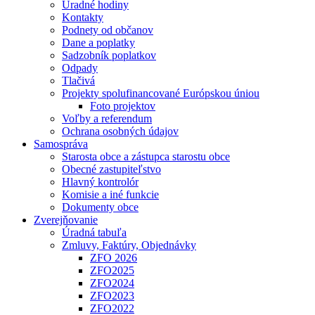
Úradné hodiny
Kontakty
Podnety od občanov
Dane a poplatky
Sadzobník poplatkov
Odpady
Tlačivá
Projekty spolufinancované Európskou úniou
Foto projektov
Voľby a referendum
Ochrana osobných údajov
Samospráva
Starosta obce a zástupca starostu obce
Obecné zastupiteľstvo
Hlavný kontrolór
Komisie a iné funkcie
Dokumenty obce
Zverejňovanie
Úradná tabuľa
Zmluvy, Faktúry, Objednávky
ZFO 2026
ZFO2025
ZFO2024
ZFO2023
ZFO2022