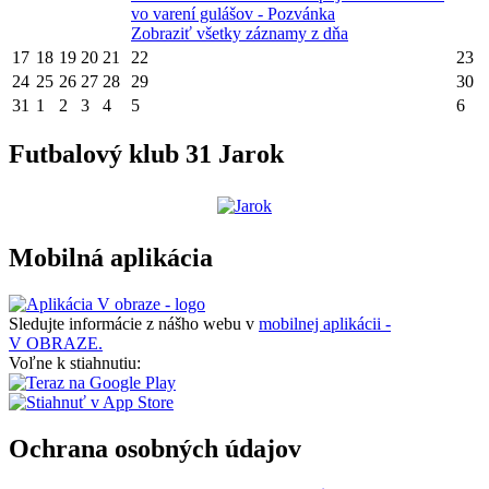
vo varení gulášov - Pozvánka
Zobraziť všetky záznamy z dňa
17
18
19
20
21
22
23
24
25
26
27
28
29
30
31
1
2
3
4
5
6
Futbalový klub 31 Jarok
Mobilná aplikácia
Sledujte informácie z nášho webu v
mobilnej aplikácii -
V OBRAZE.
Voľne k stiahnutiu:
Ochrana osobných údajov