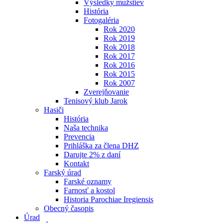
Výsledky mužstiev
História
Fotogaléria
Rok 2020
Rok 2019
Rok 2018
Rok 2017
Rok 2016
Rok 2015
Rok 2007
Zverejňovanie
Tenisový klub Jarok
Hasiči
História
Naša technika
Prevencia
Prihláška za člena DHZ
Darujte 2% z daní
Kontakt
Farský úrad
Farské oznamy
Farnosť a kostol
Historia Parochiae Iregiensis
Obecný časopis
Úrad