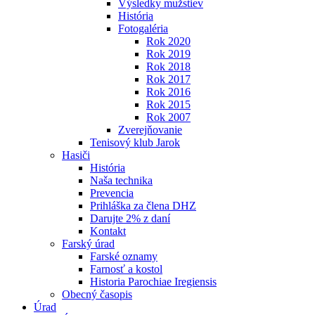
Výsledky mužstiev
História
Fotogaléria
Rok 2020
Rok 2019
Rok 2018
Rok 2017
Rok 2016
Rok 2015
Rok 2007
Zverejňovanie
Tenisový klub Jarok
Hasiči
História
Naša technika
Prevencia
Prihláška za člena DHZ
Darujte 2% z daní
Kontakt
Farský úrad
Farské oznamy
Farnosť a kostol
Historia Parochiae Iregiensis
Obecný časopis
Úrad