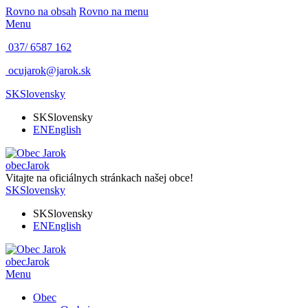
Rovno na obsah
Rovno na menu
Menu
037/ 6587 162
ocujarok@jarok.sk
SK
Slovensky
SK
Slovensky
EN
English
obec
Jarok
Vitajte na oficiálnych stránkach našej obce!
SK
Slovensky
SK
Slovensky
EN
English
obec
Jarok
Menu
Obec