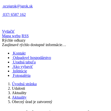
ocujarok@jarok.sk
037/ 6587 162
Vytlačiť
Mapa webu
RSS
Rýchle odkazy
Zaujímavé rýchlo dostupné informácie…
Kontakt
Odpadové hospodárstvo
Uradná tabuľa
Ako vybaviť
Inštitúcie
Fotogaléria
Úvodná stránka
Udalosti
Aktuality
Aktuality
Obecný úrad je zatvorený