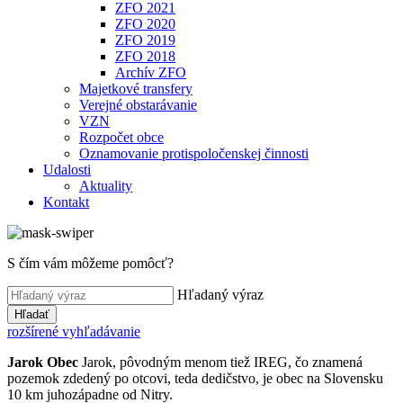
ZFO 2021
ZFO 2020
ZFO 2019
ZFO 2018
Archív ZFO
Majetkové transfery
Verejné obstarávanie
VZN
Rozpočet obce
Oznamovanie protispoločenskej činnosti
Udalosti
Aktuality
Kontakt
S čím vám môžeme pomôcť?
Hľadaný výraz
Hľadať
rozšírené vyhľadávanie
Jarok
Obec
Jarok, pôvodným menom tiež IREG, čo znamená
pozemok zdedený po otcovi, teda dedičstvo, je obec na Slovensku
10 km juhozápadne od Nitry.