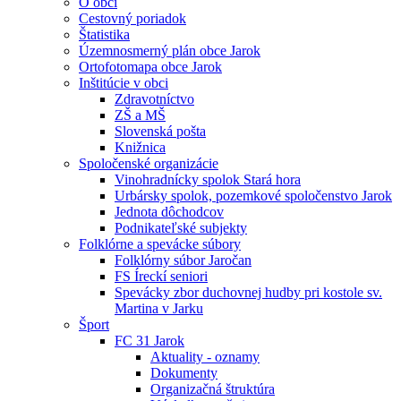
O obci
Cestovný poriadok
Štatistika
Územnosmerný plán obce Jarok
Ortofotomapa obce Jarok
Inštitúcie v obci
Zdravotníctvo
ZŠ a MŠ
Slovenská pošta
Knižnica
Spoločenské organizácie
Vinohradnícky spolok Stará hora
Urbársky spolok, pozemkové spoločenstvo Jarok
Jednota dôchodcov
Podnikateľské subjekty
Folklórne a spevácke súbory
Folklórny súbor Jaročan
FS Íreckí seniori
Spevácky zbor duchovnej hudby pri kostole sv.
Martina v Jarku
Šport
FC 31 Jarok
Aktuality - oznamy
Dokumenty
Organizačná štruktúra