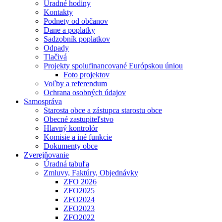
Úradné hodiny
Kontakty
Podnety od občanov
Dane a poplatky
Sadzobník poplatkov
Odpady
Tlačivá
Projekty spolufinancované Európskou úniou
Foto projektov
Voľby a referendum
Ochrana osobných údajov
Samospráva
Starosta obce a zástupca starostu obce
Obecné zastupiteľstvo
Hlavný kontrolór
Komisie a iné funkcie
Dokumenty obce
Zverejňovanie
Úradná tabuľa
Zmluvy, Faktúry, Objednávky
ZFO 2026
ZFO2025
ZFO2024
ZFO2023
ZFO2022