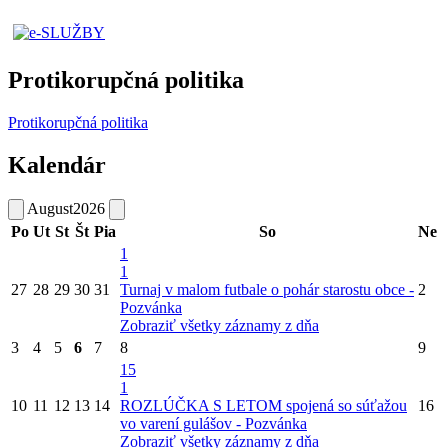
Protikorupčná politika
Protikorupčná politika
Kalendár
August
2026
Po
Ut
St
Št
Pia
So
Ne
1
1
27
28
29
30
31
Turnaj v malom futbale o pohár starostu obce -
2
Pozvánka
Zobraziť všetky záznamy z dňa
3
4
5
6
7
8
9
15
1
10
11
12
13
14
ROZLÚČKA S LETOM spojená so súťažou
16
vo varení gulášov - Pozvánka
Zobraziť všetky záznamy z dňa