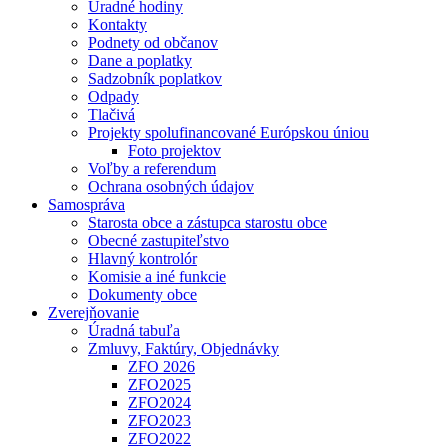
Úradné hodiny
Kontakty
Podnety od občanov
Dane a poplatky
Sadzobník poplatkov
Odpady
Tlačivá
Projekty spolufinancované Európskou úniou
Foto projektov
Voľby a referendum
Ochrana osobných údajov
Samospráva
Starosta obce a zástupca starostu obce
Obecné zastupiteľstvo
Hlavný kontrolór
Komisie a iné funkcie
Dokumenty obce
Zverejňovanie
Úradná tabuľa
Zmluvy, Faktúry, Objednávky
ZFO 2026
ZFO2025
ZFO2024
ZFO2023
ZFO2022