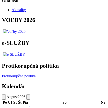
Udalosti
Aktuality
VOĽBY 2026
e-SLUŽBY
Protikorupčná politika
Protikorupčná politika
Kalendár
August
2026
Po
Ut
St
Št
Pia
So
Ne
1