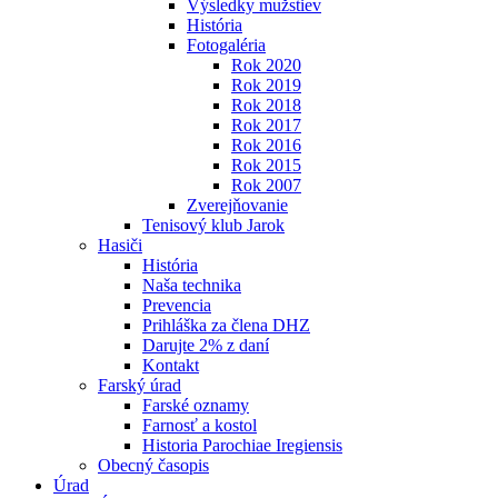
Výsledky mužstiev
História
Fotogaléria
Rok 2020
Rok 2019
Rok 2018
Rok 2017
Rok 2016
Rok 2015
Rok 2007
Zverejňovanie
Tenisový klub Jarok
Hasiči
História
Naša technika
Prevencia
Prihláška za člena DHZ
Darujte 2% z daní
Kontakt
Farský úrad
Farské oznamy
Farnosť a kostol
Historia Parochiae Iregiensis
Obecný časopis
Úrad