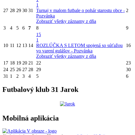
1
27
28
29
30
31
Turnaj v malom futbale o pohár starostu obce -
2
Pozvánka
Zobraziť všetky záznamy z dňa
3
4
5
6
7
8
9
15
1
10
11
12
13
14
ROZLÚČKA S LETOM spojená so súťažou
16
vo varení gulášov - Pozvánka
Zobraziť všetky záznamy z dňa
17
18
19
20
21
22
23
24
25
26
27
28
29
30
31
1
2
3
4
5
6
Futbalový klub 31 Jarok
Mobilná aplikácia