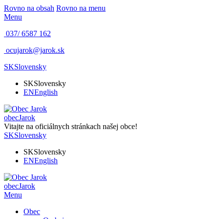
Rovno na obsah
Rovno na menu
Menu
037/ 6587 162
ocujarok@jarok.sk
SK
Slovensky
SK
Slovensky
EN
English
obec
Jarok
Vitajte na oficiálnych stránkach našej obce!
SK
Slovensky
SK
Slovensky
EN
English
obec
Jarok
Menu
Obec