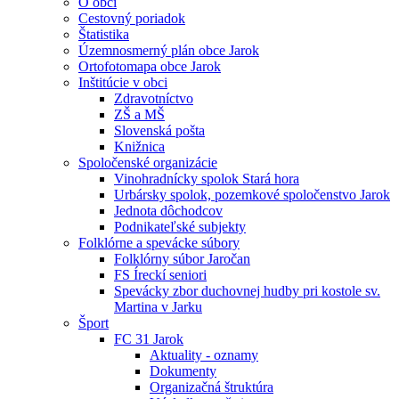
O obci
Cestovný poriadok
Štatistika
Územnosmerný plán obce Jarok
Ortofotomapa obce Jarok
Inštitúcie v obci
Zdravotníctvo
ZŠ a MŠ
Slovenská pošta
Knižnica
Spoločenské organizácie
Vinohradnícky spolok Stará hora
Urbársky spolok, pozemkové spoločenstvo Jarok
Jednota dôchodcov
Podnikateľské subjekty
Folklórne a spevácke súbory
Folklórny súbor Jaročan
FS Íreckí seniori
Spevácky zbor duchovnej hudby pri kostole sv.
Martina v Jarku
Šport
FC 31 Jarok
Aktuality - oznamy
Dokumenty
Organizačná štruktúra