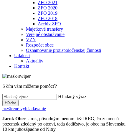
ZFO 2021
ZFO 2020
ZFO 2019
ZFO 2018
Archív ZFO
Majetkové transfery
Verejné obstarávanie
VZN
Rozpočet obce
Oznamovanie protispoločenskej činnosti
Udalosti
Aktuality
Kontakt
S čím vám môžeme pomôcť?
Hľadaný výraz
Hľadať
rozšírené vyhľadávanie
Jarok
Obec
Jarok, pôvodným menom tiež IREG, čo znamená
pozemok zdedený po otcovi, teda dedičstvo, je obec na Slovensku
10 km juhozápadne od Nitry.