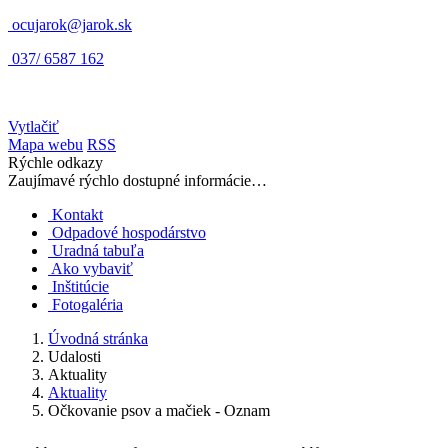
ocujarok@jarok.sk
037/ 6587 162
Vytlačiť
Mapa webu
RSS
Rýchle odkazy
Zaujímavé rýchlo dostupné informácie…
Kontakt
Odpadové hospodárstvo
Uradná tabuľa
Ako vybaviť
Inštitúcie
Fotogaléria
Úvodná stránka
Udalosti
Aktuality
Aktuality
Očkovanie psov a mačiek - Oznam