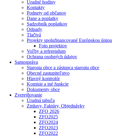
Úradné hodiny
Kontakty
Podnety od občanov
Dane a poplatky
Sadzobník poplatkov
Odpady
Tlačivá
Projekty spolufinancované Európskou úniou
Foto projektov
Voľby a referendum
Ochrana osobných údajov
Samospráva
Starosta obce a zástupca starostu obce
Obecné zastupiteľstvo
Hlavný kontrolór
Komisie a iné funkcie
Dokumenty obce
Zverejňovanie
Úradná tabuľa
Zmluvy, Faktúry, Objednávky
ZFO 2026
ZFO2025
ZFO2024
ZFO2023
ZFO2022