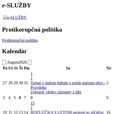
e-SLUŽBY
Protikorupčná politika
Protikorupčná politika
Kalendár
August
2026
Po
Ut
St
Št
Pia
So
Ne
1
1
27
28
29
30
31
Turnaj v malom futbale o pohár starostu obce -
2
Pozvánka
Zobraziť všetky záznamy z dňa
3
4
5
6
7
8
9
15
1
10
11
12
13
14
ROZLÚČKA S LETOM spojená so súťažou
16