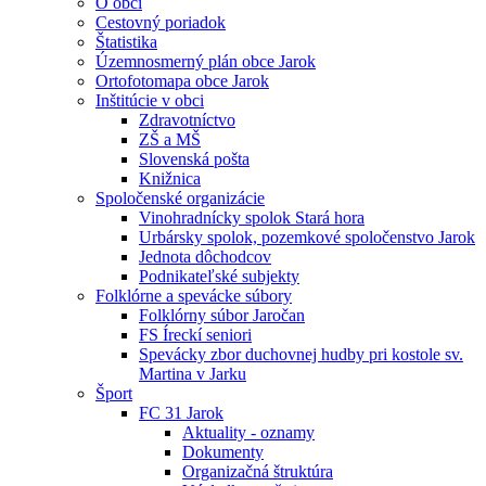
O obci
Cestovný poriadok
Štatistika
Územnosmerný plán obce Jarok
Ortofotomapa obce Jarok
Inštitúcie v obci
Zdravotníctvo
ZŠ a MŠ
Slovenská pošta
Knižnica
Spoločenské organizácie
Vinohradnícky spolok Stará hora
Urbársky spolok, pozemkové spoločenstvo Jarok
Jednota dôchodcov
Podnikateľské subjekty
Folklórne a spevácke súbory
Folklórny súbor Jaročan
FS Íreckí seniori
Spevácky zbor duchovnej hudby pri kostole sv.
Martina v Jarku
Šport
FC 31 Jarok
Aktuality - oznamy
Dokumenty
Organizačná štruktúra