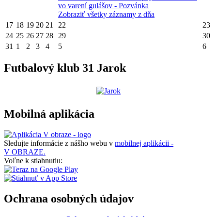
vo varení gulášov - Pozvánka
Zobraziť všetky záznamy z dňa
17
18
19
20
21
22
23
24
25
26
27
28
29
30
31
1
2
3
4
5
6
Futbalový klub 31 Jarok
Mobilná aplikácia
Sledujte informácie z nášho webu v
mobilnej aplikácii -
V OBRAZE.
Voľne k stiahnutiu:
Ochrana osobných údajov