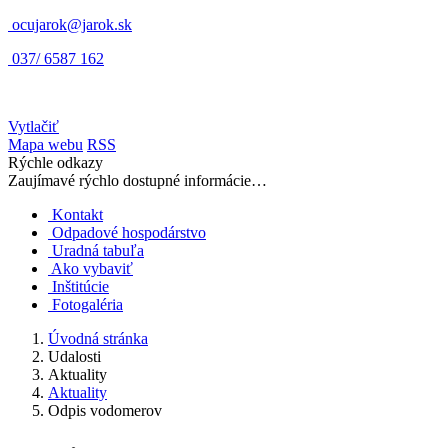
ocujarok@jarok.sk
037/ 6587 162
Vytlačiť
Mapa webu
RSS
Rýchle odkazy
Zaujímavé rýchlo dostupné informácie…
Kontakt
Odpadové hospodárstvo
Uradná tabuľa
Ako vybaviť
Inštitúcie
Fotogaléria
Úvodná stránka
Udalosti
Aktuality
Aktuality
Odpis vodomerov