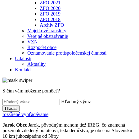
ZFO 2021
ZFO 2020
ZFO 2019
ZFO 2018
Archív ZFO
Majetkové transfery
Verejné obstarávanie
VZN
Rozpočet obce
Oznamovanie protispoločenskej činnosti
Udalosti
Aktuality
Kontakt
S čím vám môžeme pomôcť?
Hľadaný výraz
Hľadať
rozšírené vyhľadávanie
Jarok
Obec
Jarok, pôvodným menom tiež IREG, čo znamená
pozemok zdedený po otcovi, teda dedičstvo, je obec na Slovensku
10 km juhozápadne od Nitry.