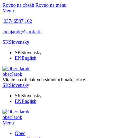
Rovno na obsah
Rovno na menu
Menu
037/ 6587 162
ocujarok@jarok.sk
SK
Slovensky
SK
Slovensky
EN
English
obec
Jarok
Vitajte na oficiálnych stránkach našej obce!
SK
Slovensky
SK
Slovensky
EN
English
obec
Jarok
Menu
Obec