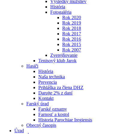
Výsledky mužstiev
História
Fotogaléria
Rok 2020
Rok 2019
Rok 2018
Rok 2017
Rok 2016
Rok 2015
Rok 2007
Zverejňovanie
Tenisový klub Jarok
Hasiči
História
Naša technika
Prevencia
Prihláška za člena DHZ
Darujte 2% z daní
Kontakt
Farský úrad
Farské oznamy
Farnosť a kostol
Historia Parochiae Iregiensis
Obecný časopis
Úrad