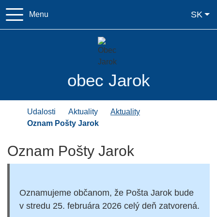
Rovno na obsah
Rovno na menu
Slo
SK
Menu
037/ 6587 162
ocujarok@jaro
obec
Jarok
Úvodná stránka
Udalosti
Aktuality
Aktuality
Oznam Pošty Jarok
Oznam Pošty Jarok
Oznamujeme občanom, že Pošta Jarok bude
v stredu 25. februára 2026 celý deň zatvorená.