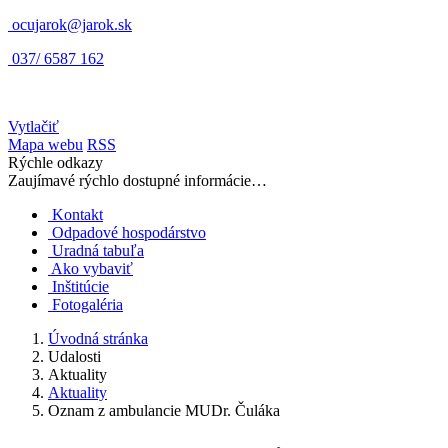
ocujarok@jarok.sk
037/ 6587 162
Vytlačiť
Mapa webu
RSS
Rýchle odkazy
Zaujímavé rýchlo dostupné informácie…
Kontakt
Odpadové hospodárstvo
Uradná tabuľa
Ako vybaviť
Inštitúcie
Fotogaléria
Úvodná stránka
Udalosti
Aktuality
Aktuality
Oznam z ambulancie MUDr. Čuláka