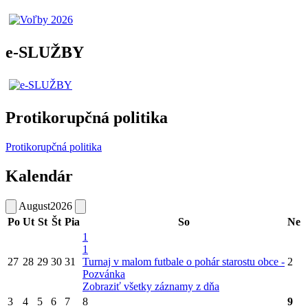
e-SLUŽBY
Protikorupčná politika
Protikorupčná politika
Kalendár
August
2026
Po
Ut
St
Št
Pia
So
Ne
1
1
27
28
29
30
31
Turnaj v malom futbale o pohár starostu obce -
2
Pozvánka
Zobraziť všetky záznamy z dňa
3
4
5
6
7
8
9