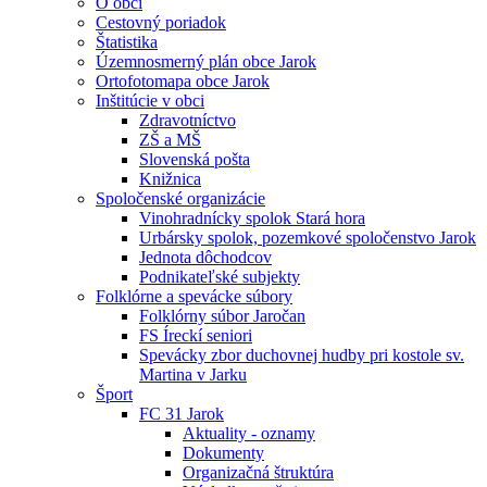
O obci
Cestovný poriadok
Štatistika
Územnosmerný plán obce Jarok
Ortofotomapa obce Jarok
Inštitúcie v obci
Zdravotníctvo
ZŠ a MŠ
Slovenská pošta
Knižnica
Spoločenské organizácie
Vinohradnícky spolok Stará hora
Urbársky spolok, pozemkové spoločenstvo Jarok
Jednota dôchodcov
Podnikateľské subjekty
Folklórne a spevácke súbory
Folklórny súbor Jaročan
FS Íreckí seniori
Spevácky zbor duchovnej hudby pri kostole sv.
Martina v Jarku
Šport
FC 31 Jarok
Aktuality - oznamy
Dokumenty
Organizačná štruktúra