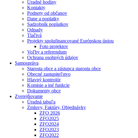
Úradné hodiny
Kontakty
Podnety od občanov
Dane a poplatky
Sadzobník poplatkov
Odpady
Tlačivá
Projekty spolufinancované Európskou úniou
Foto projektov
Voľby a referendum
Ochrana osobných údajov
Samospráva
Starosta obce a zástupca starostu obce
Obecné zastupiteľstvo
Hlavný kontrolór
Komisie a iné funkcie
Dokumenty obce
Zverejňovanie
Úradná tabuľa
Zmluvy, Faktúry, Objednávky
ZFO 2026
ZFO2025
ZFO2024
ZFO2023
ZFO2022