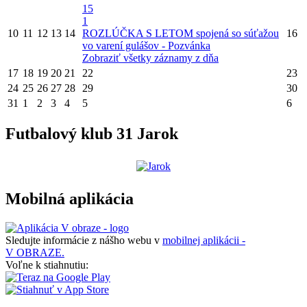
15
1
10
11
12
13
14
ROZLÚČKA S LETOM spojená so súťažou
16
vo varení gulášov - Pozvánka
Zobraziť všetky záznamy z dňa
17
18
19
20
21
22
23
24
25
26
27
28
29
30
31
1
2
3
4
5
6
Futbalový klub 31 Jarok
Mobilná aplikácia
Sledujte informácie z nášho webu v
mobilnej aplikácii -
V OBRAZE.
Voľne k stiahnutiu: