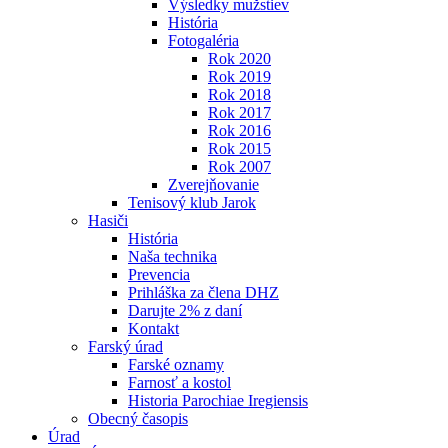
Výsledky mužstiev
História
Fotogaléria
Rok 2020
Rok 2019
Rok 2018
Rok 2017
Rok 2016
Rok 2015
Rok 2007
Zverejňovanie
Tenisový klub Jarok
Hasiči
História
Naša technika
Prevencia
Prihláška za člena DHZ
Darujte 2% z daní
Kontakt
Farský úrad
Farské oznamy
Farnosť a kostol
Historia Parochiae Iregiensis
Obecný časopis
Úrad