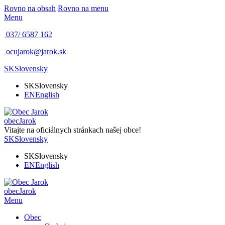
Rovno na obsah
Rovno na menu
Menu
037/ 6587 162
ocujarok@jarok.sk
SK
Slovensky
SK
Slovensky
EN
English
obec
Jarok
Vitajte na oficiálnych stránkach našej obce!
SK
Slovensky
SK
Slovensky
EN
English
obec
Jarok
Menu
Obec