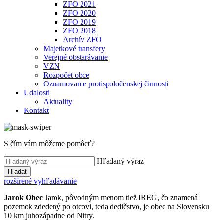
ZFO 2021
ZFO 2020
ZFO 2019
ZFO 2018
Archív ZFO
Majetkové transfery
Verejné obstarávanie
VZN
Rozpočet obce
Oznamovanie protispoločenskej činnosti
Udalosti
Aktuality
Kontakt
S čím vám môžeme pomôcť?
Hľadaný výraz
Hľadať
rozšírené vyhľadávanie
Jarok
Obec
Jarok, pôvodným menom tiež IREG, čo znamená
pozemok zdedený po otcovi, teda dedičstvo, je obec na Slovensku
10 km juhozápadne od Nitry.