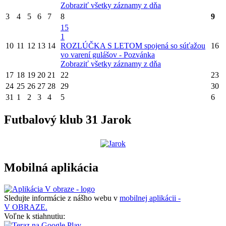
Zobraziť všetky záznamy z dňa
3
4
5
6
7
8
9
15
1
10
11
12
13
14
ROZLÚČKA S LETOM spojená so súťažou
16
vo varení gulášov - Pozvánka
Zobraziť všetky záznamy z dňa
17
18
19
20
21
22
23
24
25
26
27
28
29
30
31
1
2
3
4
5
6
Futbalový klub 31 Jarok
Mobilná aplikácia
Sledujte informácie z nášho webu v
mobilnej aplikácii -
V OBRAZE.
Voľne k stiahnutiu: