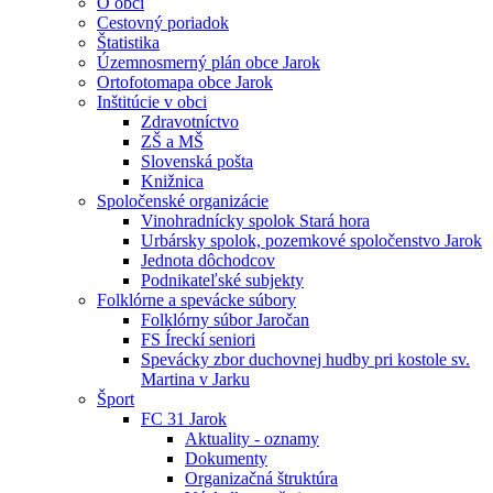
O obci
Cestovný poriadok
Štatistika
Územnosmerný plán obce Jarok
Ortofotomapa obce Jarok
Inštitúcie v obci
Zdravotníctvo
ZŠ a MŠ
Slovenská pošta
Knižnica
Spoločenské organizácie
Vinohradnícky spolok Stará hora
Urbársky spolok, pozemkové spoločenstvo Jarok
Jednota dôchodcov
Podnikateľské subjekty
Folklórne a spevácke súbory
Folklórny súbor Jaročan
FS Íreckí seniori
Spevácky zbor duchovnej hudby pri kostole sv.
Martina v Jarku
Šport
FC 31 Jarok
Aktuality - oznamy
Dokumenty
Organizačná štruktúra