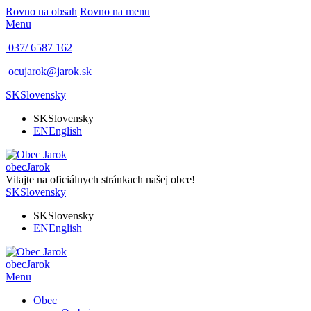
Rovno na obsah
Rovno na menu
Menu
037/ 6587 162
ocujarok@jarok.sk
SK
Slovensky
SK
Slovensky
EN
English
obec
Jarok
Vitajte na oficiálnych stránkach našej obce!
SK
Slovensky
SK
Slovensky
EN
English
obec
Jarok
Menu
Obec