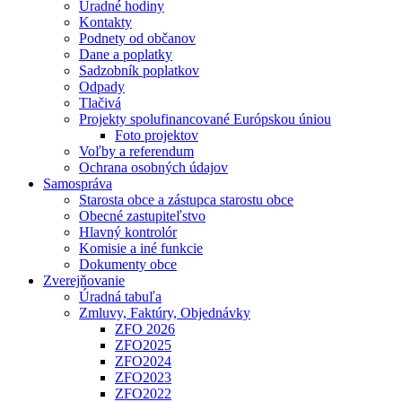
Úradné hodiny
Kontakty
Podnety od občanov
Dane a poplatky
Sadzobník poplatkov
Odpady
Tlačivá
Projekty spolufinancované Európskou úniou
Foto projektov
Voľby a referendum
Ochrana osobných údajov
Samospráva
Starosta obce a zástupca starostu obce
Obecné zastupiteľstvo
Hlavný kontrolór
Komisie a iné funkcie
Dokumenty obce
Zverejňovanie
Úradná tabuľa
Zmluvy, Faktúry, Objednávky
ZFO 2026
ZFO2025
ZFO2024
ZFO2023
ZFO2022