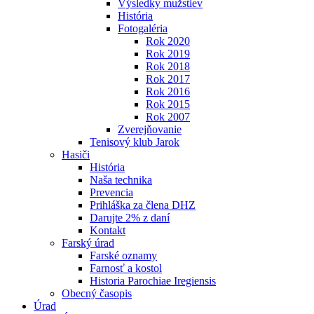
Výsledky mužstiev
História
Fotogaléria
Rok 2020
Rok 2019
Rok 2018
Rok 2017
Rok 2016
Rok 2015
Rok 2007
Zverejňovanie
Tenisový klub Jarok
Hasiči
História
Naša technika
Prevencia
Prihláška za člena DHZ
Darujte 2% z daní
Kontakt
Farský úrad
Farské oznamy
Farnosť a kostol
Historia Parochiae Iregiensis
Obecný časopis
Úrad