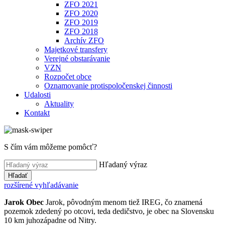
ZFO 2021
ZFO 2020
ZFO 2019
ZFO 2018
Archív ZFO
Majetkové transfery
Verejné obstarávanie
VZN
Rozpočet obce
Oznamovanie protispoločenskej činnosti
Udalosti
Aktuality
Kontakt
S čím vám môžeme pomôcť?
Hľadaný výraz
Hľadať
rozšírené vyhľadávanie
Jarok
Obec
Jarok, pôvodným menom tiež IREG, čo znamená
pozemok zdedený po otcovi, teda dedičstvo, je obec na Slovensku
10 km juhozápadne od Nitry.