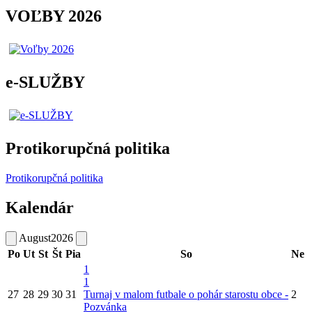
VOĽBY 2026
e-SLUŽBY
Protikorupčná politika
Protikorupčná politika
Kalendár
August
2026
Po
Ut
St
Št
Pia
So
Ne
1
1
27
28
29
30
31
Turnaj v malom futbale o pohár starostu obce -
2
Pozvánka