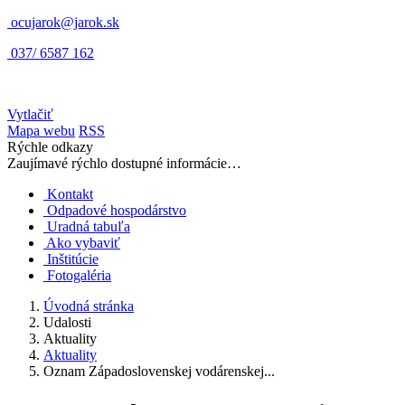
ocujarok@jarok.sk
037/ 6587 162
Vytlačiť
Mapa webu
RSS
Rýchle odkazy
Zaujímavé rýchlo dostupné informácie…
Kontakt
Odpadové hospodárstvo
Uradná tabuľa
Ako vybaviť
Inštitúcie
Fotogaléria
Úvodná stránka
Udalosti
Aktuality
Aktuality
Oznam Západoslovenskej vodárenskej...