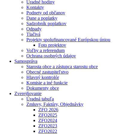
Úradné hodiny
Kontakty
Podnety od občanov
Dane a poplatky
Sadzobník poplatkov
Odpady
Tlačivá
Projekty spolufinancované Európskou úniou
Foto projektov
Voľby a referendum
Ochrana osobných údajov
Samospráva
Starosta obce a zástupca starostu obce
Obecné zastupiteľstvo
Hlavný kontrolór
Komisie a iné funkcie
Dokumenty obce
Zverejňovanie
Úradná tabuľa
Zmluvy, Faktúry, Objednávky
ZFO 2026
ZFO2025
ZFO2024
ZFO2023
ZFO2022