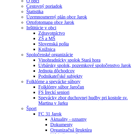
O obci
Cestovný poriadok
Štatistika
Územnosmerný plán obce Jarok
Ortofotomapa obce Jarok
Inštitúcie v obci
Zdravotníctvo
ZŠ a MŠ
Slovenská pošta
Knižnica
Spoločenské organizácie
Vinohradnícky spolok Stará hora
Urbársky spolok, pozemkové spoločenstvo Jarok
Jednota dôchodcov
Podnikateľské subjekty
Folklórne a spevácke súbory
Folklórny súbor Jaročan
FS Íreckí seniori
Spevácky zbor duchovnej hudby pri kostole sv.
Martina v Jarku
Šport
FC 31 Jarok
Aktuality - oznamy
Dokumenty
Organizačná štruktúra