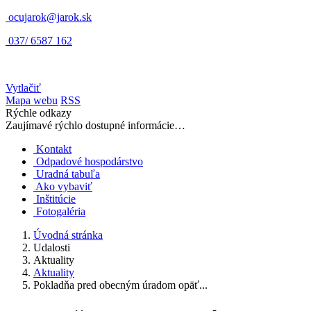
ocujarok@jarok.sk
037/ 6587 162
Vytlačiť
Mapa webu
RSS
Rýchle odkazy
Zaujímavé rýchlo dostupné informácie…
Kontakt
Odpadové hospodárstvo
Uradná tabuľa
Ako vybaviť
Inštitúcie
Fotogaléria
Úvodná stránka
Udalosti
Aktuality
Aktuality
Pokladňa pred obecným úradom opäť...