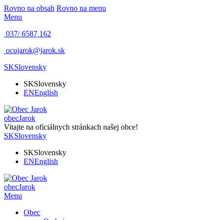
Rovno na obsah
Rovno na menu
Menu
037/ 6587 162
ocujarok@jarok.sk
SK
Slovensky
SK
Slovensky
EN
English
obec
Jarok
Vitajte na oficiálnych stránkach našej obce!
SK
Slovensky
SK
Slovensky
EN
English
obec
Jarok
Menu
Obec