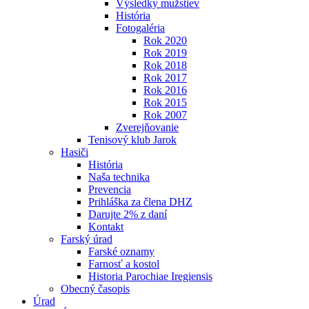
Výsledky mužstiev
História
Fotogaléria
Rok 2020
Rok 2019
Rok 2018
Rok 2017
Rok 2016
Rok 2015
Rok 2007
Zverejňovanie
Tenisový klub Jarok
Hasiči
História
Naša technika
Prevencia
Prihláška za člena DHZ
Darujte 2% z daní
Kontakt
Farský úrad
Farské oznamy
Farnosť a kostol
Historia Parochiae Iregiensis
Obecný časopis
Úrad