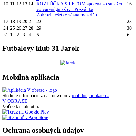
10
11
12
13
14
ROZLÚČKA S LETOM spojená so súťažou
16
vo varení gulášov - Pozvánka
Zobraziť všetky záznamy z dňa
17
18
19
20
21
22
23
24
25
26
27
28
29
30
31
1
2
3
4
5
6
Futbalový klub 31 Jarok
Mobilná aplikácia
Sledujte informácie z nášho webu v
mobilnej aplikácii -
V OBRAZE.
Voľne k stiahnutiu:
Ochrana osobných údajov