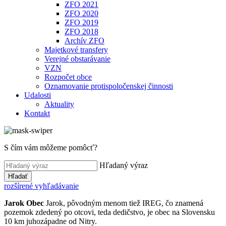
ZFO 2021
ZFO 2020
ZFO 2019
ZFO 2018
Archív ZFO
Majetkové transfery
Verejné obstarávanie
VZN
Rozpočet obce
Oznamovanie protispoločenskej činnosti
Udalosti
Aktuality
Kontakt
S čím vám môžeme pomôcť?
Hľadaný výraz
Hľadať
rozšírené vyhľadávanie
Jarok
Obec
Jarok, pôvodným menom tiež IREG, čo znamená
pozemok zdedený po otcovi, teda dedičstvo, je obec na Slovensku
10 km juhozápadne od Nitry.