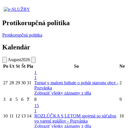
Protikorupčná politika
Protikorupčná politika
Kalendár
August
2026
Po
Ut
St
Št
Pia
So
Ne
1
1
27
28
29
30
31
Turnaj v malom futbale o pohár starostu obce -
2
Pozvánka
Zobraziť všetky záznamy z dňa
3
4
5
6
7
8
9
15
1
10
11
12
13
14
ROZLÚČKA S LETOM spojená so súťažou
16
vo varení gulášov - Pozvánka
Zobraziť všetky záznamy z dňa