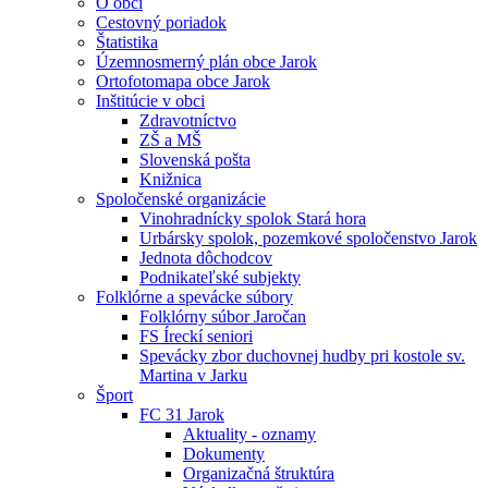
O obci
Cestovný poriadok
Štatistika
Územnosmerný plán obce Jarok
Ortofotomapa obce Jarok
Inštitúcie v obci
Zdravotníctvo
ZŠ a MŠ
Slovenská pošta
Knižnica
Spoločenské organizácie
Vinohradnícky spolok Stará hora
Urbársky spolok, pozemkové spoločenstvo Jarok
Jednota dôchodcov
Podnikateľské subjekty
Folklórne a spevácke súbory
Folklórny súbor Jaročan
FS Íreckí seniori
Spevácky zbor duchovnej hudby pri kostole sv.
Martina v Jarku
Šport
FC 31 Jarok
Aktuality - oznamy
Dokumenty
Organizačná štruktúra