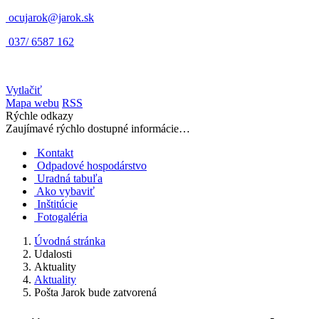
ocujarok@jarok.sk
037/ 6587 162
Vytlačiť
Mapa webu
RSS
Rýchle odkazy
Zaujímavé rýchlo dostupné informácie…
Kontakt
Odpadové hospodárstvo
Uradná tabuľa
Ako vybaviť
Inštitúcie
Fotogaléria
Úvodná stránka
Udalosti
Aktuality
Aktuality
Pošta Jarok bude zatvorená