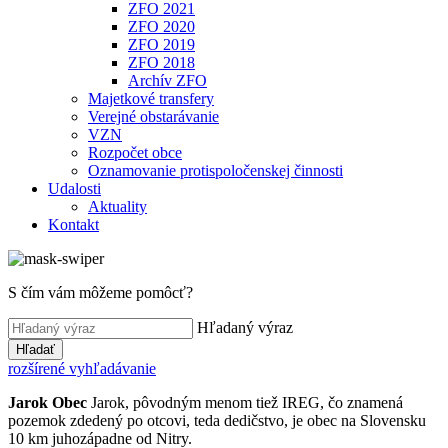
ZFO 2021
ZFO 2020
ZFO 2019
ZFO 2018
Archív ZFO
Majetkové transfery
Verejné obstarávanie
VZN
Rozpočet obce
Oznamovanie protispoločenskej činnosti
Udalosti
Aktuality
Kontakt
S čím vám môžeme pomôcť?
Hľadaný výraz
Hľadať
rozšírené vyhľadávanie
Jarok
Obec
Jarok, pôvodným menom tiež IREG, čo znamená
pozemok zdedený po otcovi, teda dedičstvo, je obec na Slovensku
10 km juhozápadne od Nitry.