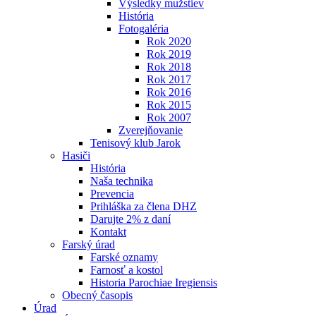
Výsledky mužstiev
História
Fotogaléria
Rok 2020
Rok 2019
Rok 2018
Rok 2017
Rok 2016
Rok 2015
Rok 2007
Zverejňovanie
Tenisový klub Jarok
Hasiči
História
Naša technika
Prevencia
Prihláška za člena DHZ
Darujte 2% z daní
Kontakt
Farský úrad
Farské oznamy
Farnosť a kostol
Historia Parochiae Iregiensis
Obecný časopis
Úrad