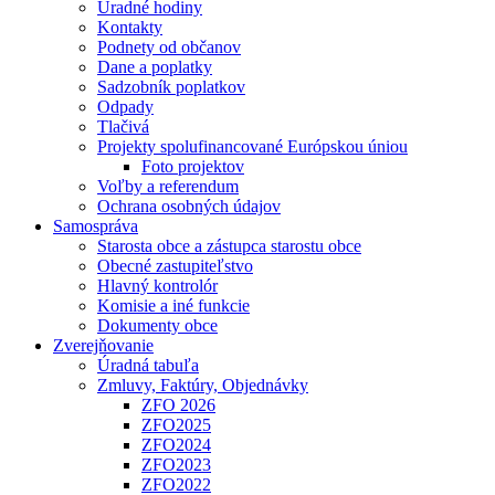
Úradné hodiny
Kontakty
Podnety od občanov
Dane a poplatky
Sadzobník poplatkov
Odpady
Tlačivá
Projekty spolufinancované Európskou úniou
Foto projektov
Voľby a referendum
Ochrana osobných údajov
Samospráva
Starosta obce a zástupca starostu obce
Obecné zastupiteľstvo
Hlavný kontrolór
Komisie a iné funkcie
Dokumenty obce
Zverejňovanie
Úradná tabuľa
Zmluvy, Faktúry, Objednávky
ZFO 2026
ZFO2025
ZFO2024
ZFO2023
ZFO2022