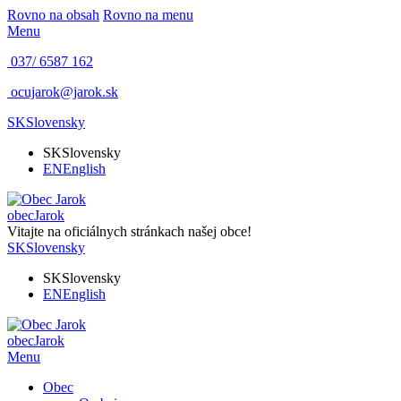
Rovno na obsah
Rovno na menu
Menu
037/ 6587 162
ocujarok@jarok.sk
SK
Slovensky
SK
Slovensky
EN
English
obec
Jarok
Vitajte na oficiálnych stránkach našej obce!
SK
Slovensky
SK
Slovensky
EN
English
obec
Jarok
Menu
Obec