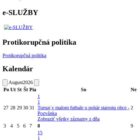
e-SLUŽBY
Protikorupčná politika
Protikorupčná politika
Kalendár
August
2026
Po
Ut
St
Št
Pia
So
Ne
1
1
27
28
29
30
31
Turnaj v malom futbale o pohár starostu obce -
2
Pozvánka
Zobraziť všetky záznamy z dňa
3
4
5
6
7
8
9
15
1