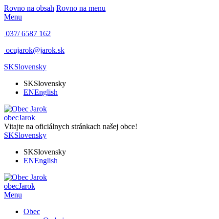
Rovno na obsah
Rovno na menu
Menu
037/ 6587 162
ocujarok@jarok.sk
SK
Slovensky
SK
Slovensky
EN
English
obec
Jarok
Vitajte na oficiálnych stránkach našej obce!
SK
Slovensky
SK
Slovensky
EN
English
obec
Jarok
Menu
Obec