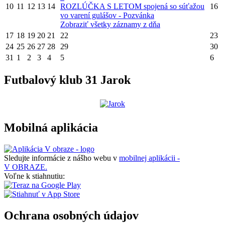
10
11
12
13
14
ROZLÚČKA S LETOM spojená so súťažou
16
vo varení gulášov - Pozvánka
Zobraziť všetky záznamy z dňa
17
18
19
20
21
22
23
24
25
26
27
28
29
30
31
1
2
3
4
5
6
Futbalový klub 31 Jarok
Mobilná aplikácia
Sledujte informácie z nášho webu v
mobilnej aplikácii -
V OBRAZE.
Voľne k stiahnutiu:
Ochrana osobných údajov