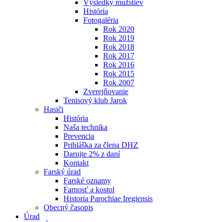
Výsledky mužstiev
História
Fotogaléria
Rok 2020
Rok 2019
Rok 2018
Rok 2017
Rok 2016
Rok 2015
Rok 2007
Zverejňovanie
Tenisový klub Jarok
Hasiči
História
Naša technika
Prevencia
Prihláška za člena DHZ
Darujte 2% z daní
Kontakt
Farský úrad
Farské oznamy
Farnosť a kostol
Historia Parochiae Iregiensis
Obecný časopis
Úrad