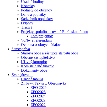
Úradné hodiny
Kontakty
Podnety od občanov
Dane a poplatky
Sadzobník poplatkov
Odpady
Tlačivá
Projekty spolufinancované Európskou úniou
Foto projektov
Voľby a referendum
Ochrana osobných údajov
Samospráva
Starosta obce a zástupca starostu obce
Obecné zastupiteľstvo
Hlavný kontrolór
Komisie a iné funkcie
Dokumenty obce
Zverejňovanie
Úradná tabuľa
Zmluvy, Faktúry, Objednávky
ZFO 2026
ZFO2025
ZFO2024
ZFO2023
ZFO2022