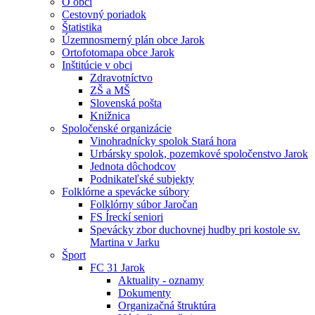
O obci
Cestovný poriadok
Štatistika
Územnosmerný plán obce Jarok
Ortofotomapa obce Jarok
Inštitúcie v obci
Zdravotníctvo
ZŠ a MŠ
Slovenská pošta
Knižnica
Spoločenské organizácie
Vinohradnícky spolok Stará hora
Urbársky spolok, pozemkové spoločenstvo Jarok
Jednota dôchodcov
Podnikateľské subjekty
Folklórne a spevácke súbory
Folklórny súbor Jaročan
FS Íreckí seniori
Spevácky zbor duchovnej hudby pri kostole sv.
Martina v Jarku
Šport
FC 31 Jarok
Aktuality - oznamy
Dokumenty
Organizačná štruktúra