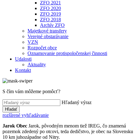
ZFO 2021
ZFO 2020
ZFO 2019
ZFO 2018
Archív ZFO
Majetkové transfery
Verejné obstarávanie
VZN
Rozpočet obce
Oznamovanie protispoločenskej činnosti
Udalosti
Aktuality
Kontakt
S čím vám môžeme pomôcť?
Hľadaný výraz
Hľadať
rozšírené vyhľadávanie
Jarok
Obec
Jarok, pôvodným menom tiež IREG, čo znamená
pozemok zdedený po otcovi, teda dedičstvo, je obec na Slovensku
10 km juhozápadne od Nitry.