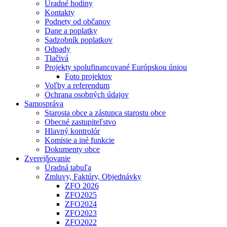
Úradné hodiny
Kontakty
Podnety od občanov
Dane a poplatky
Sadzobník poplatkov
Odpady
Tlačivá
Projekty spolufinancované Európskou úniou
Foto projektov
Voľby a referendum
Ochrana osobných údajov
Samospráva
Starosta obce a zástupca starostu obce
Obecné zastupiteľstvo
Hlavný kontrolór
Komisie a iné funkcie
Dokumenty obce
Zverejňovanie
Úradná tabuľa
Zmluvy, Faktúry, Objednávky
ZFO 2026
ZFO2025
ZFO2024
ZFO2023
ZFO2022