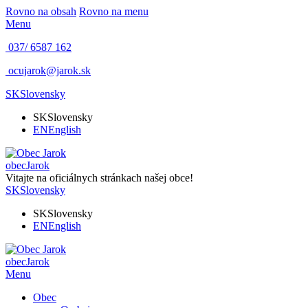
Rovno na obsah
Rovno na menu
Menu
037/ 6587 162
ocujarok@jarok.sk
SK
Slovensky
SK
Slovensky
EN
English
obec
Jarok
Vitajte na oficiálnych stránkach našej obce!
SK
Slovensky
SK
Slovensky
EN
English
obec
Jarok
Menu
Obec