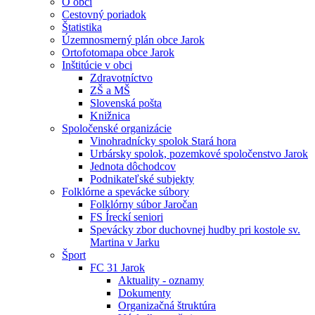
O obci
Cestovný poriadok
Štatistika
Územnosmerný plán obce Jarok
Ortofotomapa obce Jarok
Inštitúcie v obci
Zdravotníctvo
ZŠ a MŠ
Slovenská pošta
Knižnica
Spoločenské organizácie
Vinohradnícky spolok Stará hora
Urbársky spolok, pozemkové spoločenstvo Jarok
Jednota dôchodcov
Podnikateľské subjekty
Folklórne a spevácke súbory
Folklórny súbor Jaročan
FS Íreckí seniori
Spevácky zbor duchovnej hudby pri kostole sv.
Martina v Jarku
Šport
FC 31 Jarok
Aktuality - oznamy
Dokumenty
Organizačná štruktúra