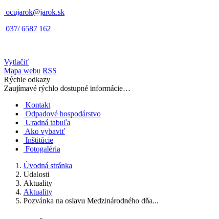
ocujarok@jarok.sk
037/ 6587 162
Vytlačiť
Mapa webu
RSS
Rýchle odkazy
Zaujímavé rýchlo dostupné informácie…
Kontakt
Odpadové hospodárstvo
Uradná tabuľa
Ako vybaviť
Inštitúcie
Fotogaléria
Úvodná stránka
Udalosti
Aktuality
Aktuality
Pozvánka na oslavu Medzinárodného dňa...