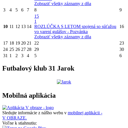
Zobraziť všetky záznamy z dňa
3
4
5
6
7
8
9
15
1
10
11
12
13
14
ROZLÚČKA S LETOM spojená so súťažou
16
vo varení gulášov - Pozvánka
Zobraziť všetky záznamy z dňa
17
18
19
20
21
22
23
24
25
26
27
28
29
30
31
1
2
3
4
5
6
Futbalový klub 31 Jarok
Mobilná aplikácia
Sledujte informácie z nášho webu v
mobilnej aplikácii -
V OBRAZE.
Voľne k stiahnutiu: