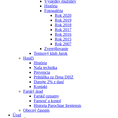
Výsledky mužstiev
História
Fotogaléria
Rok 2020
Rok 2019
Rok 2018
Rok 2017
Rok 2016
Rok 2015
Rok 2007
Zverejňovanie
Tenisový klub Jarok
Hasiči
História
Naša technika
Prevencia
Prihláška za člena DHZ
Darujte 2% z daní
Kontakt
Farský úrad
Farské oznamy
Farnosť a kostol
Historia Parochiae Iregiensis
Obecný časopis
Úrad