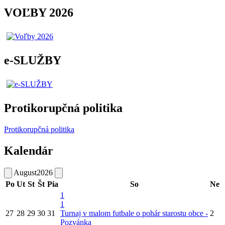
VOĽBY 2026
e-SLUŽBY
Protikorupčná politika
Protikorupčná politika
Kalendár
August
2026
Po
Ut
St
Št
Pia
So
Ne
1
1
27
28
29
30
31
Turnaj v malom futbale o pohár starostu obce -
2
Pozvánka