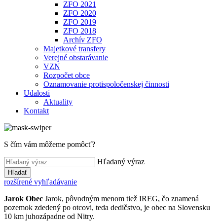
ZFO 2021
ZFO 2020
ZFO 2019
ZFO 2018
Archív ZFO
Majetkové transfery
Verejné obstarávanie
VZN
Rozpočet obce
Oznamovanie protispoločenskej činnosti
Udalosti
Aktuality
Kontakt
S čím vám môžeme pomôcť?
Hľadaný výraz
Hľadať
rozšírené vyhľadávanie
Jarok
Obec
Jarok, pôvodným menom tiež IREG, čo znamená
pozemok zdedený po otcovi, teda dedičstvo, je obec na Slovensku
10 km juhozápadne od Nitry.