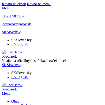
Rovno na obsah
Rovno na menu
Menu
037/ 6587 162
ocujarok@jarok.sk
SK
Slovensky
SK
Slovensky
EN
English
obec
Jarok
Vitajte na oficiálnych stránkach našej obce!
SK
Slovensky
SK
Slovensky
EN
English
obec
Jarok
Menu
Obec