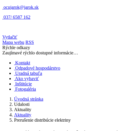
ocujarok@jarok.sk
037/ 6587 162
Vytlačiť
Mapa webu
RSS
Rýchle odkazy
Zaujímavé rýchlo dostupné informácie…
Kontakt
Odpadové hospodárstvo
Uradná tabuľa
Ako vybaviť
Inštitúcie
Fotogaléria
Úvodná stránka
Udalosti
Aktuality
Aktuality
Prerušenie distribúcie elektriny