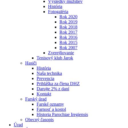
Výsledky mužstiev
História
Fotogaléria
Rok 2020
Rok 2019
Rok 2018
Rok 2017
Rok 2016
Rok 2015
Rok 2007
Zverejňovanie
Tenisový klub Jarok
Hasiči
História
Naša technika
Prevencia
Prihláška za člena DHZ
Darujte 2% z daní
Kontakt
Farský úrad
Farské oznamy
Farnosť a kostol
Historia Parochiae Iregiensis
Obecný časopis
Úrad