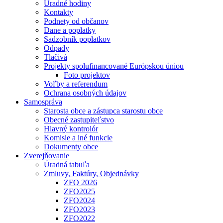
Úradné hodiny
Kontakty
Podnety od občanov
Dane a poplatky
Sadzobník poplatkov
Odpady
Tlačivá
Projekty spolufinancované Európskou úniou
Foto projektov
Voľby a referendum
Ochrana osobných údajov
Samospráva
Starosta obce a zástupca starostu obce
Obecné zastupiteľstvo
Hlavný kontrolór
Komisie a iné funkcie
Dokumenty obce
Zverejňovanie
Úradná tabuľa
Zmluvy, Faktúry, Objednávky
ZFO 2026
ZFO2025
ZFO2024
ZFO2023
ZFO2022