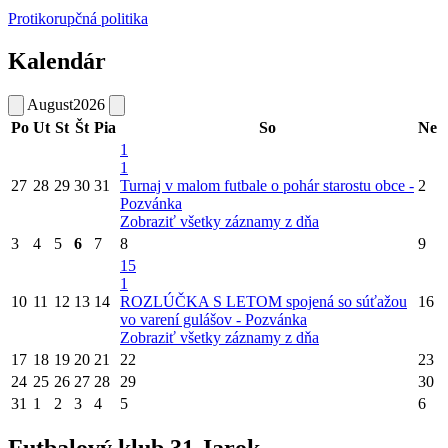
Protikorupčná politika
Kalendár
August
2026
Po
Ut
St
Št
Pia
So
Ne
1
1
27
28
29
30
31
Turnaj v malom futbale o pohár starostu obce -
2
Pozvánka
Zobraziť všetky záznamy z dňa
3
4
5
6
7
8
9
15
1
10
11
12
13
14
ROZLÚČKA S LETOM spojená so súťažou
16
vo varení gulášov - Pozvánka
Zobraziť všetky záznamy z dňa
17
18
19
20
21
22
23
24
25
26
27
28
29
30
31
1
2
3
4
5
6