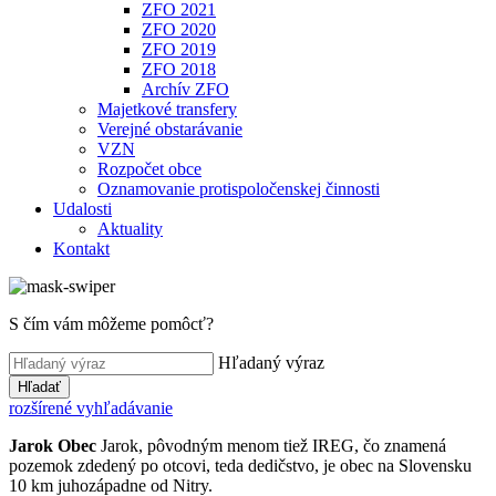
ZFO 2021
ZFO 2020
ZFO 2019
ZFO 2018
Archív ZFO
Majetkové transfery
Verejné obstarávanie
VZN
Rozpočet obce
Oznamovanie protispoločenskej činnosti
Udalosti
Aktuality
Kontakt
S čím vám môžeme pomôcť?
Hľadaný výraz
Hľadať
rozšírené vyhľadávanie
Jarok
Obec
Jarok, pôvodným menom tiež IREG, čo znamená
pozemok zdedený po otcovi, teda dedičstvo, je obec na Slovensku
10 km juhozápadne od Nitry.