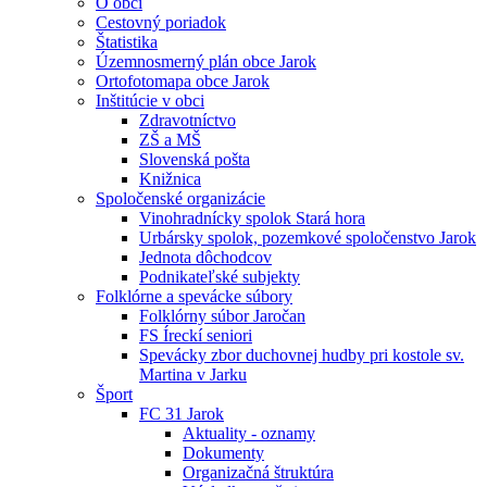
O obci
Cestovný poriadok
Štatistika
Územnosmerný plán obce Jarok
Ortofotomapa obce Jarok
Inštitúcie v obci
Zdravotníctvo
ZŠ a MŠ
Slovenská pošta
Knižnica
Spoločenské organizácie
Vinohradnícky spolok Stará hora
Urbársky spolok, pozemkové spoločenstvo Jarok
Jednota dôchodcov
Podnikateľské subjekty
Folklórne a spevácke súbory
Folklórny súbor Jaročan
FS Íreckí seniori
Spevácky zbor duchovnej hudby pri kostole sv.
Martina v Jarku
Šport
FC 31 Jarok
Aktuality - oznamy
Dokumenty
Organizačná štruktúra