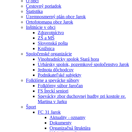
O obci
Cestovný poriadok
Štatistika
Územnosmerný plán obce Jarok
Ortofotomapa obce Jarok
Inštitúcie v obci
Zdravotníctvo
ZŠ a MŠ
Slovenská pošta
Knižnica
Spoločenské organizácie
Vinohradnícky spolok Stará hora
Urbársky spolok, pozemkové spoločenstvo Jarok
Jednota dôchodcov
Podnikateľské subjekty
Folklórne a spevácke súbory
Folklórny súbor Jaročan
FS Íreckí seniori
Spevácky zbor duchovnej hudby pri kostole sv.
Martina v Jarku
Šport
FC 31 Jarok
Aktuality - oznamy
Dokumenty
Organizačná štruktúra