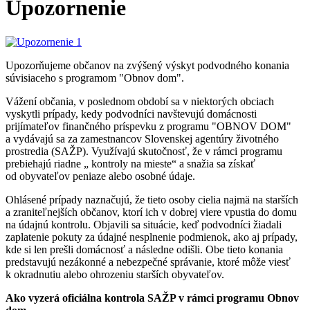
Upozornenie
Upozorňujeme občanov na zvýšený výskyt podvodného konania
súvisiaceho s programom "Obnov dom".
Vážení občania, v poslednom období sa v niektorých obciach
vyskytli prípady, kedy podvodníci navštevujú domácnosti
prijímateľov finančného príspevku z programu "OBNOV DOM"
a vydávajú sa za zamestnancov Slovenskej agentúry životného
prostredia (SAŽP). Využívajú skutočnosť, že v rámci programu
prebiehajú riadne „ kontroly na mieste“ a snažia sa získať
od obyvateľov peniaze alebo osobné údaje.
Ohlásené prípady naznačujú, že tieto osoby cielia najmä na starších
a zraniteľnejších občanov, ktorí ich v dobrej viere vpustia do domu
na údajnú kontrolu. Objavili sa situácie, keď podvodníci žiadali
zaplatenie pokuty za údajné nesplnenie podmienok, ako aj prípady,
kde si len prešli domácnosť a následne odišli. Obe tieto konania
predstavujú nezákonné a nebezpečné správanie, ktoré môže viesť
k okradnutiu alebo ohrozeniu starších obyvateľov.
Ako vyzerá oficiálna kontrola SAŽP v rámci programu Obnov