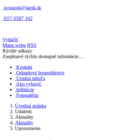
ocujarok@jarok.sk
037/ 6587 162
Vytlačiť
Mapa webu
RSS
Rýchle odkazy
Zaujímavé rýchlo dostupné informácie…
Kontakt
Odpadové hospodárstvo
Uradná tabuľa
Ako vybaviť
Inštitúcie
Fotogaléria
Úvodná stránka
Udalosti
Aktuality
Aktuality
Upozornenie