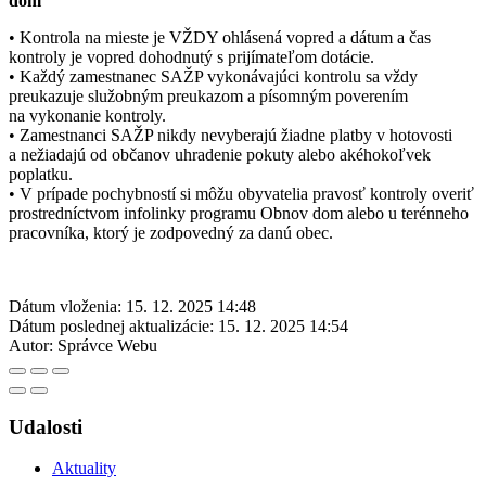
dom
• Kontrola na mieste je VŽDY ohlásená vopred a dátum a čas
kontroly je vopred dohodnutý s prijímateľom dotácie.
• Každý zamestnanec SAŽP vykonávajúci kontrolu sa vždy
preukazuje služobným preukazom a písomným poverením
na vykonanie kontroly.
• Zamestnanci SAŽP nikdy nevyberajú žiadne platby v hotovosti
a nežiadajú od občanov uhradenie pokuty alebo akéhokoľvek
poplatku.
• V prípade pochybností si môžu obyvatelia pravosť kontroly overiť
prostredníctvom infolinky programu Obnov dom alebo u terénneho
pracovníka, ktorý je zodpovedný za danú obec.
Dátum vloženia:
15. 12. 2025 14:48
Dátum poslednej aktualizácie:
15. 12. 2025 14:54
Autor:
Správce Webu
Udalosti
Aktuality