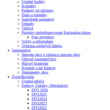
Úradné hodiny
Kontakty
Podnety od občanov
Dane a poplatky
Sadzobník poplatkov
Odpady
Tlačivá
Projekty spolufinancované Európskou úniou
Foto projektov
Voľby a referendum
Ochrana osobných údajov
Samospráva
Starosta obce a zástupca starostu obce
Obecné zastupiteľstvo
Hlavný kontrolór
Komisie a iné funkcie
Dokumenty obce
Zverejňovanie
Úradná tabuľa
Zmluvy, Faktúry, Objednávky
ZFO 2026
ZFO2025
ZFO2024
ZFO2023
ZFO2022