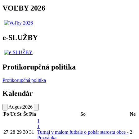
VOĽBY 2026
e-SLUŽBY
Protikorupčná politika
Protikorupčná politika
Kalendár
August
2026
Po
Ut
St
Št
Pia
So
Ne
1
1
27
28
29
30
31
Turnaj v malom futbale o pohár starostu obce -
2
Pozvánka