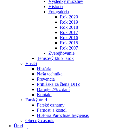
Výsledky mužstiev
História
Fotogaléria
Rok 2020
Rok 2019
Rok 2018
Rok 2017
Rok 2016
Rok 2015
Rok 2007
Zverejňovanie
Tenisový klub Jarok
Hasiči
História
Naša technika
Prevencia
Prihláška za člena DHZ
Darujte 2% z daní
Kontakt
Farský úrad
Farské oznamy
Farnosť a kostol
Historia Parochiae Iregiensis
Obecný časopis
Úrad