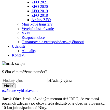
ZFO 2021
ZFO 2020
ZFO 2019
ZFO 2018
Archív ZFO
Majetkové transfery
Verejné obstarávanie
VZN
Rozpočet obce
Oznamovanie protispoločenskej činnosti
Udalosti
Aktuality
Kontakt
S čím vám môžeme pomôcť?
Hľadaný výraz
Hľadať
rozšírené vyhľadávanie
Jarok
Obec
Jarok, pôvodným menom tiež IREG, čo znamená
pozemok zdedený po otcovi, teda dedičstvo, je obec na Slovensku
10 km juhozápadne od Nitry.