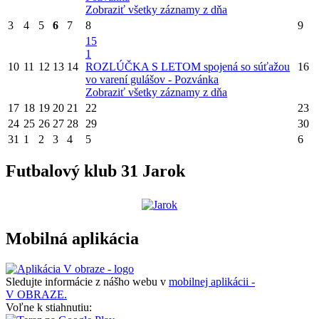
Zobraziť všetky záznamy z dňa
3
4
5
6
7
8
9
15
1
10
11
12
13
14
ROZLÚČKA S LETOM spojená so súťažou
16
vo varení gulášov - Pozvánka
Zobraziť všetky záznamy z dňa
17
18
19
20
21
22
23
24
25
26
27
28
29
30
31
1
2
3
4
5
6
Futbalový klub 31 Jarok
Mobilná aplikácia
Sledujte informácie z nášho webu v
mobilnej aplikácii -
V OBRAZE.
Voľne k stiahnutiu: