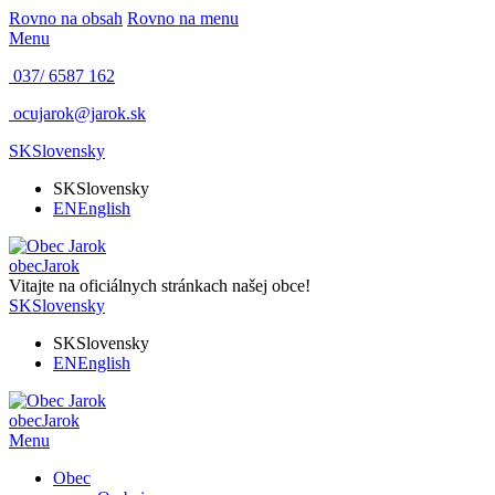
Rovno na obsah
Rovno na menu
Menu
037/ 6587 162
ocujarok@jarok.sk
SK
Slovensky
SK
Slovensky
EN
English
obec
Jarok
Vitajte na oficiálnych stránkach našej obce!
SK
Slovensky
SK
Slovensky
EN
English
obec
Jarok
Menu
Obec