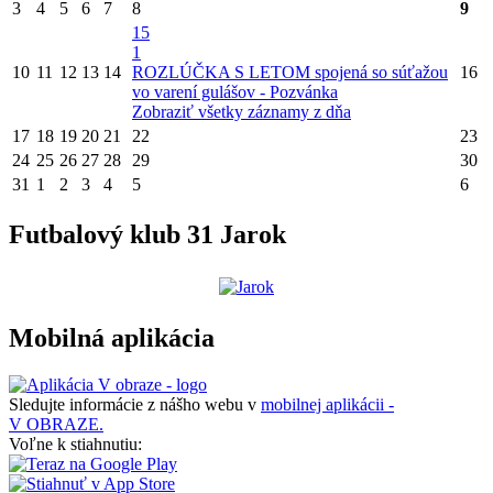
3
4
5
6
7
8
9
15
1
10
11
12
13
14
ROZLÚČKA S LETOM spojená so súťažou
16
vo varení gulášov - Pozvánka
Zobraziť všetky záznamy z dňa
17
18
19
20
21
22
23
24
25
26
27
28
29
30
31
1
2
3
4
5
6
Futbalový klub 31 Jarok
Mobilná aplikácia
Sledujte informácie z nášho webu v
mobilnej aplikácii -
V OBRAZE.
Voľne k stiahnutiu: