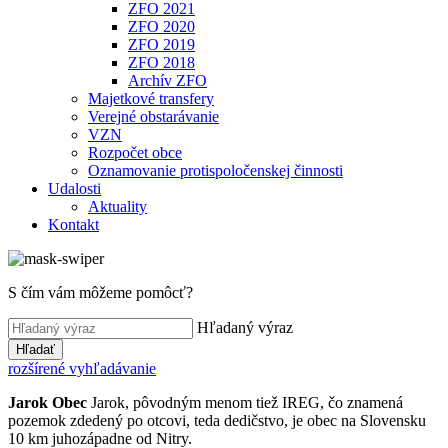
ZFO 2021
ZFO 2020
ZFO 2019
ZFO 2018
Archív ZFO
Majetkové transfery
Verejné obstarávanie
VZN
Rozpočet obce
Oznamovanie protispoločenskej činnosti
Udalosti
Aktuality
Kontakt
S čím vám môžeme pomôcť?
Hľadaný výraz
Hľadať
rozšírené vyhľadávanie
Jarok
Obec
Jarok, pôvodným menom tiež IREG, čo znamená
pozemok zdedený po otcovi, teda dedičstvo, je obec na Slovensku
10 km juhozápadne od Nitry.