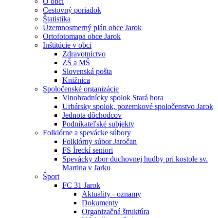
O obci
Cestovný poriadok
Štatistika
Územnosmerný plán obce Jarok
Ortofotomapa obce Jarok
Inštitúcie v obci
Zdravotníctvo
ZŠ a MŠ
Slovenská pošta
Knižnica
Spoločenské organizácie
Vinohradnícky spolok Stará hora
Urbársky spolok, pozemkové spoločenstvo Jarok
Jednota dôchodcov
Podnikateľské subjekty
Folklórne a spevácke súbory
Folklórny súbor Jaročan
FS Íreckí seniori
Spevácky zbor duchovnej hudby pri kostole sv.
Martina v Jarku
Šport
FC 31 Jarok
Aktuality - oznamy
Dokumenty
Organizačná štruktúra