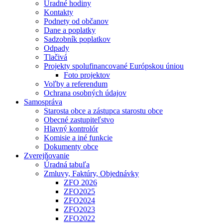
Úradné hodiny
Kontakty
Podnety od občanov
Dane a poplatky
Sadzobník poplatkov
Odpady
Tlačivá
Projekty spolufinancované Európskou úniou
Foto projektov
Voľby a referendum
Ochrana osobných údajov
Samospráva
Starosta obce a zástupca starostu obce
Obecné zastupiteľstvo
Hlavný kontrolór
Komisie a iné funkcie
Dokumenty obce
Zverejňovanie
Úradná tabuľa
Zmluvy, Faktúry, Objednávky
ZFO 2026
ZFO2025
ZFO2024
ZFO2023
ZFO2022