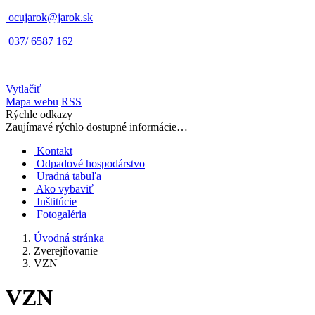
ocujarok@jarok.sk
037/ 6587 162
Vytlačiť
Mapa webu
RSS
Rýchle odkazy
Zaujímavé rýchlo dostupné informácie…
Kontakt
Odpadové hospodárstvo
Uradná tabuľa
Ako vybaviť
Inštitúcie
Fotogaléria
Úvodná stránka
Zverejňovanie
VZN
VZN