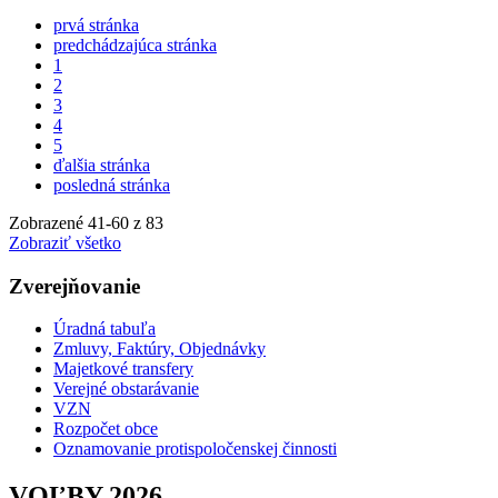
prvá stránka
predchádzajúca stránka
1
2
3
4
5
ďalšia stránka
posledná stránka
Zobrazené
41
-
60
z 83
Zobraziť všetko
Zverejňovanie
Úradná tabuľa
Zmluvy, Faktúry, Objednávky
Majetkové transfery
Verejné obstarávanie
VZN
Rozpočet obce
Oznamovanie protispoločenskej činnosti
VOĽBY 2026