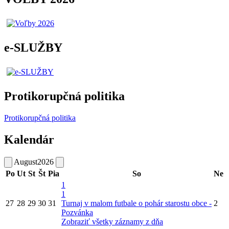
e-SLUŽBY
Protikorupčná politika
Protikorupčná politika
Kalendár
August
2026
Po
Ut
St
Št
Pia
So
Ne
1
1
27
28
29
30
31
Turnaj v malom futbale o pohár starostu obce -
2
Pozvánka
Zobraziť všetky záznamy z dňa