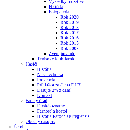
Výsledky mužstiev
História
Fotogaléria
Rok 2020
Rok 2019
Rok 2018
Rok 2017
Rok 2016
Rok 2015
Rok 2007
Zverejňovanie
Tenisový klub Jarok
Hasiči
História
Naša technika
Prevencia
Prihláška za člena DHZ
Darujte 2% z daní
Kontakt
Farský úrad
Farské oznamy
Farnosť a kostol
Historia Parochiae Iregiensis
Obecný časopis
Úrad