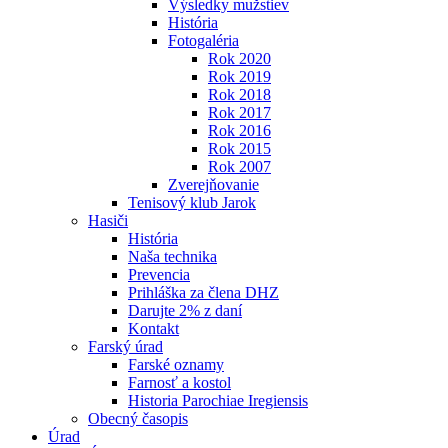
Výsledky mužstiev
História
Fotogaléria
Rok 2020
Rok 2019
Rok 2018
Rok 2017
Rok 2016
Rok 2015
Rok 2007
Zverejňovanie
Tenisový klub Jarok
Hasiči
História
Naša technika
Prevencia
Prihláška za člena DHZ
Darujte 2% z daní
Kontakt
Farský úrad
Farské oznamy
Farnosť a kostol
Historia Parochiae Iregiensis
Obecný časopis
Úrad