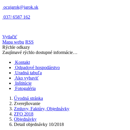
ocujarok@jarok.sk
037/ 6587 162
Vytlačiť
Mapa webu
RSS
Rýchle odkazy
Zaujímavé rýchlo dostupné informácie…
Kontakt
Odpadové hospodárstvo
Uradná tabuľa
Ako vybaviť
Inštitúcie
Fotogaléria
Úvodná stránka
Zverejňovanie
Zmluvy, Faktúry, Objednávky
ZFO 2018
Objednávky
Detail objednávky 10/2018