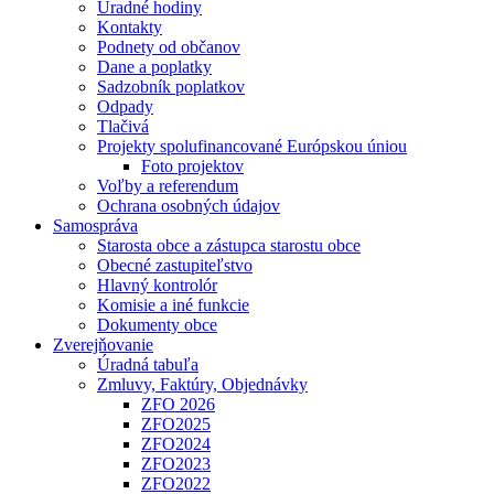
Úradné hodiny
Kontakty
Podnety od občanov
Dane a poplatky
Sadzobník poplatkov
Odpady
Tlačivá
Projekty spolufinancované Európskou úniou
Foto projektov
Voľby a referendum
Ochrana osobných údajov
Samospráva
Starosta obce a zástupca starostu obce
Obecné zastupiteľstvo
Hlavný kontrolór
Komisie a iné funkcie
Dokumenty obce
Zverejňovanie
Úradná tabuľa
Zmluvy, Faktúry, Objednávky
ZFO 2026
ZFO2025
ZFO2024
ZFO2023
ZFO2022