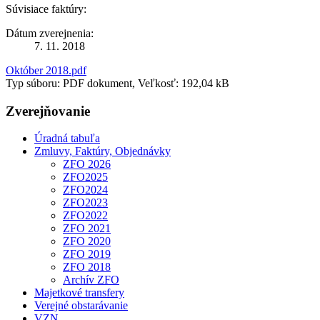
Súvisiace faktúry:
Dátum zverejnenia:
7. 11. 2018
Október 2018.pdf
Typ súboru: PDF dokument, Veľkosť: 192,04 kB
Zverejňovanie
Úradná tabuľa
Zmluvy, Faktúry, Objednávky
ZFO 2026
ZFO2025
ZFO2024
ZFO2023
ZFO2022
ZFO 2021
ZFO 2020
ZFO 2019
ZFO 2018
Archív ZFO
Majetkové transfery
Verejné obstarávanie
VZN