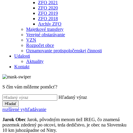
ZFO 2021
ZFO 2020
ZFO 2019
ZFO 2018
Archív ZFO
Majetkové transfery
Verejné obstarávanie
VZN
Rozpočet obce
Oznamovanie protispoločenskej činnosti
Udalosti
Aktuality
Kontakt
S čím vám môžeme pomôcť?
Hľadaný výraz
Hľadať
rozšírené vyhľadávanie
Jarok
Obec
Jarok, pôvodným menom tiež IREG, čo znamená
pozemok zdedený po otcovi, teda dedičstvo, je obec na Slovensku
10 km juhozápadne od Nitry.