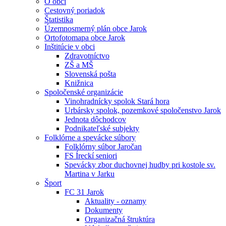
O obci
Cestovný poriadok
Štatistika
Územnosmerný plán obce Jarok
Ortofotomapa obce Jarok
Inštitúcie v obci
Zdravotníctvo
ZŠ a MŠ
Slovenská pošta
Knižnica
Spoločenské organizácie
Vinohradnícky spolok Stará hora
Urbársky spolok, pozemkové spoločenstvo Jarok
Jednota dôchodcov
Podnikateľské subjekty
Folklórne a spevácke súbory
Folklórny súbor Jaročan
FS Íreckí seniori
Spevácky zbor duchovnej hudby pri kostole sv.
Martina v Jarku
Šport
FC 31 Jarok
Aktuality - oznamy
Dokumenty
Organizačná štruktúra