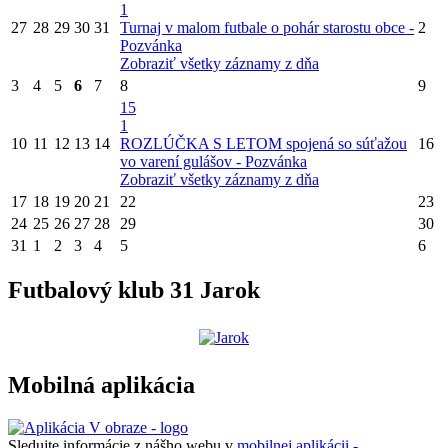
1
27
28
29
30
31
Turnaj v malom futbale o pohár starostu obce -
2
Pozvánka
Zobraziť všetky záznamy z dňa
3
4
5
6
7
8
9
15
1
10
11
12
13
14
ROZLÚČKA S LETOM spojená so súťažou
16
vo varení gulášov - Pozvánka
Zobraziť všetky záznamy z dňa
17
18
19
20
21
22
23
24
25
26
27
28
29
30
31
1
2
3
4
5
6
Futbalový klub 31 Jarok
Mobilná aplikácia
Sledujte informácie z nášho webu v
mobilnej aplikácii -