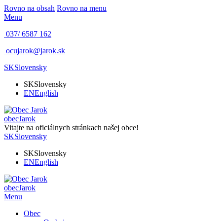
Rovno na obsah
Rovno na menu
Menu
037/ 6587 162
ocujarok@jarok.sk
SK
Slovensky
SK
Slovensky
EN
English
obec
Jarok
Vitajte na oficiálnych stránkach našej obce!
SK
Slovensky
SK
Slovensky
EN
English
obec
Jarok
Menu
Obec