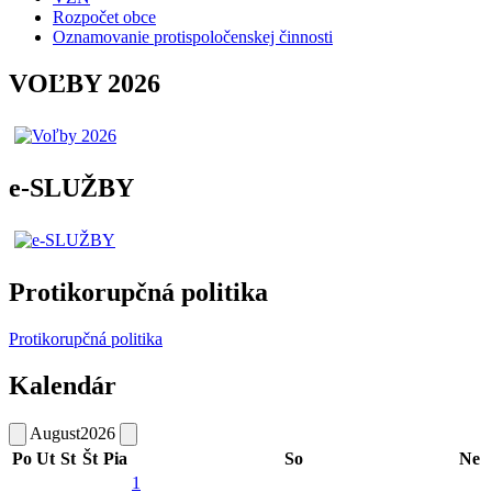
Rozpočet obce
Oznamovanie protispoločenskej činnosti
VOĽBY 2026
e-SLUŽBY
Protikorupčná politika
Protikorupčná politika
Kalendár
August
2026
Po
Ut
St
Št
Pia
So
Ne
1