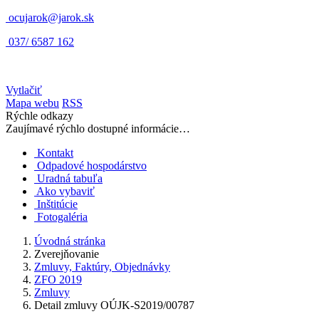
ocujarok@jarok.sk
037/ 6587 162
Vytlačiť
Mapa webu
RSS
Rýchle odkazy
Zaujímavé rýchlo dostupné informácie…
Kontakt
Odpadové hospodárstvo
Uradná tabuľa
Ako vybaviť
Inštitúcie
Fotogaléria
Úvodná stránka
Zverejňovanie
Zmluvy, Faktúry, Objednávky
ZFO 2019
Zmluvy
Detail zmluvy OÚJK-S2019/00787