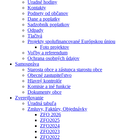
Úradné hodiny
Kontakty
Podnety od občanov
Dane a poplatky
Sadzobník poplatkov
Odpady
Tlačivá
Projekty spolufinancované Európskou úniou
Foto projektov
Voľby a referendum
Ochrana osobných údajov
Samospráva
Starosta obce a zástupca starostu obce
Obecné zastupiteľstvo
Hlavný kontrolór
Komisie a iné funkcie
Dokumenty obce
Zverejňovanie
Úradná tabuľa
Zmluvy, Faktúry, Objednávky
ZFO 2026
ZFO2025
ZFO2024
ZFO2023
ZFO2022