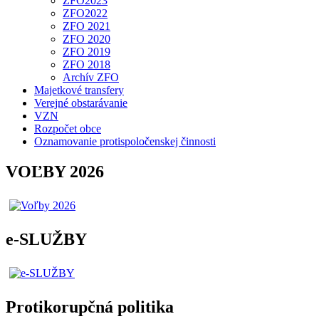
ZFO2023
ZFO2022
ZFO 2021
ZFO 2020
ZFO 2019
ZFO 2018
Archív ZFO
Majetkové transfery
Verejné obstarávanie
VZN
Rozpočet obce
Oznamovanie protispoločenskej činnosti
VOĽBY 2026
e-SLUŽBY
Protikorupčná politika