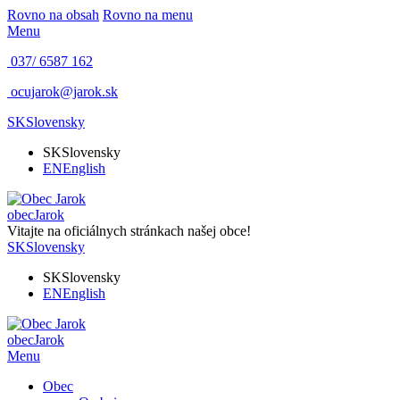
Rovno na obsah
Rovno na menu
Menu
037/ 6587 162
ocujarok@jarok.sk
SK
Slovensky
SK
Slovensky
EN
English
obec
Jarok
Vitajte na oficiálnych stránkach našej obce!
SK
Slovensky
SK
Slovensky
EN
English
obec
Jarok
Menu
Obec