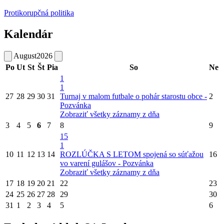
Protikorupčná politika
Kalendár
August
2026
Po
Ut
St
Št
Pia
So
Ne
1
1
27
28
29
30
31
Turnaj v malom futbale o pohár starostu obce -
2
Pozvánka
Zobraziť všetky záznamy z dňa
3
4
5
6
7
8
9
15
1
10
11
12
13
14
ROZLÚČKA S LETOM spojená so súťažou
16
vo varení gulášov - Pozvánka
Zobraziť všetky záznamy z dňa
17
18
19
20
21
22
23
24
25
26
27
28
29
30
31
1
2
3
4
5
6