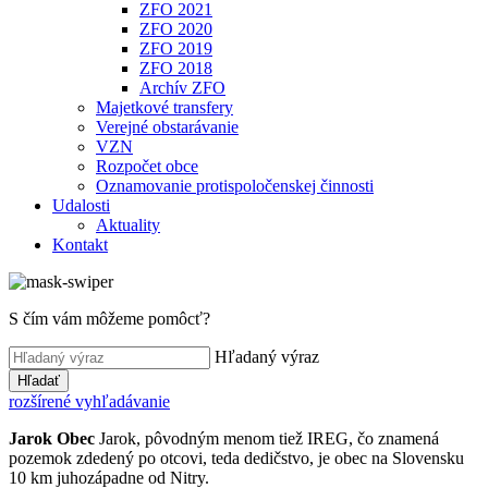
ZFO 2021
ZFO 2020
ZFO 2019
ZFO 2018
Archív ZFO
Majetkové transfery
Verejné obstarávanie
VZN
Rozpočet obce
Oznamovanie protispoločenskej činnosti
Udalosti
Aktuality
Kontakt
S čím vám môžeme pomôcť?
Hľadaný výraz
Hľadať
rozšírené vyhľadávanie
Jarok
Obec
Jarok, pôvodným menom tiež IREG, čo znamená
pozemok zdedený po otcovi, teda dedičstvo, je obec na Slovensku
10 km juhozápadne od Nitry.