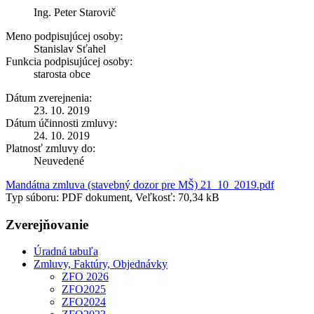
Ing. Peter Starovič
Meno podpisujúcej osoby:
Stanislav Sťahel
Funkcia podpisujúcej osoby:
starosta obce
Dátum zverejnenia:
23. 10. 2019
Dátum účinnosti zmluvy:
24. 10. 2019
Platnosť zmluvy do:
Neuvedené
Mandátna zmluva (stavebný dozor pre MŠ) 21_10_2019.pdf
Typ súboru: PDF dokument, Veľkosť: 70,34 kB
Zverejňovanie
Úradná tabuľa
Zmluvy, Faktúry, Objednávky
ZFO 2026
ZFO2025
ZFO2024