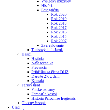
Výsledky mužstiev
História
Fotogaléria
Rok 2020
Rok 2019
Rok 2018
Rok 2017
Rok 2016
Rok 2015
Rok 2007
Zverejňovanie
Tenisový klub Jarok
Hasiči
História
Naša technika
Prevencia
Prihláška za člena DHZ
Darujte 2% z daní
Kontakt
Farský úrad
Farské oznamy
Farnosť a kostol
Historia Parochiae Iregiensis
Obecný časopis
Úrad