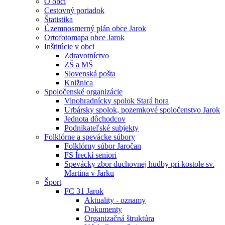
O obci
Cestovný poriadok
Štatistika
Územnosmerný plán obce Jarok
Ortofotomapa obce Jarok
Inštitúcie v obci
Zdravotníctvo
ZŠ a MŠ
Slovenská pošta
Knižnica
Spoločenské organizácie
Vinohradnícky spolok Stará hora
Urbársky spolok, pozemkové spoločenstvo Jarok
Jednota dôchodcov
Podnikateľské subjekty
Folklórne a spevácke súbory
Folklórny súbor Jaročan
FS Íreckí seniori
Spevácky zbor duchovnej hudby pri kostole sv.
Martina v Jarku
Šport
FC 31 Jarok
Aktuality - oznamy
Dokumenty
Organizačná štruktúra