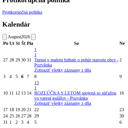
Protikorupčná politika
Kalendár
August
2026
Po
Ut
St
Št
Pia
So
Ne
1
1
27
28
29
30
31
Turnaj v malom futbale o pohár starostu obce -
2
Pozvánka
Zobraziť všetky záznamy z dňa
3
4
5
6
7
8
9
15
1
10
11
12
13
14
ROZLÚČKA S LETOM spojená so súťažou
16
vo varení gulášov - Pozvánka
Zobraziť všetky záznamy z dňa
17
18
19
20
21
22
23
24
25
26
27
28
29
30
31
1
2
3
4
5
6