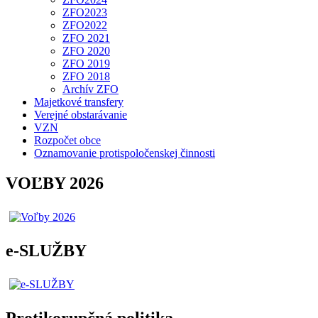
ZFO2023
ZFO2022
ZFO 2021
ZFO 2020
ZFO 2019
ZFO 2018
Archív ZFO
Majetkové transfery
Verejné obstarávanie
VZN
Rozpočet obce
Oznamovanie protispoločenskej činnosti
VOĽBY 2026
e-SLUŽBY
Protikorupčná politika