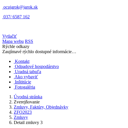
ocujarok@jarok.sk
037/ 6587 162
Vytlačiť
Mapa webu
RSS
Rýchle odkazy
Zaujímavé rýchlo dostupné informácie…
Kontakt
Odpadové hospodárstvo
Uradná tabuľa
Ako vybaviť
Inštitúcie
Fotogaléria
Úvodná stránka
Zverejňovanie
Zmluvy, Faktúry, Objednávky
ZFO2023
Zmluvy
Detail zmluvy 3