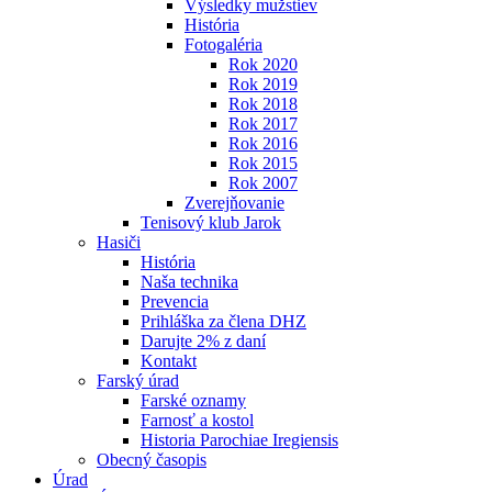
Výsledky mužstiev
História
Fotogaléria
Rok 2020
Rok 2019
Rok 2018
Rok 2017
Rok 2016
Rok 2015
Rok 2007
Zverejňovanie
Tenisový klub Jarok
Hasiči
História
Naša technika
Prevencia
Prihláška za člena DHZ
Darujte 2% z daní
Kontakt
Farský úrad
Farské oznamy
Farnosť a kostol
Historia Parochiae Iregiensis
Obecný časopis
Úrad