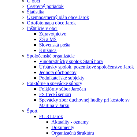
O obci
Cestovný poriadok
Štatistika
Územnosmerný plán obce Jarok
Ortofotomapa obce Jarok
Inštitúcie v obci
Zdravotníctvo
ZŠ a MŠ
Slovenská pošta
Knižnica
Spoločenské organizácie
Vinohradnícky spolok Stará hora
Urbársky spolok, pozemkové spoločenstvo Jarok
Jednota dôchodcov
Podnikateľské subjekty
Folklórne a spevácke súbory
Folklórny súbor Jaročan
FS Íreckí seniori
Spevácky zbor duchovnej hudby pri kostole sv.
Martina v Jarku
Šport
FC 31 Jarok
Aktuality - oznamy
Dokumenty
Organizačná štruktúra