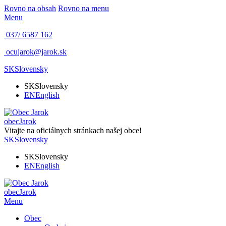
Rovno na obsah
Rovno na menu
Menu
037/ 6587 162
ocujarok@jarok.sk
SK
Slovensky
SK
Slovensky
EN
English
obec
Jarok
Vitajte na oficiálnych stránkach našej obce!
SK
Slovensky
SK
Slovensky
EN
English
obec
Jarok
Menu
Obec