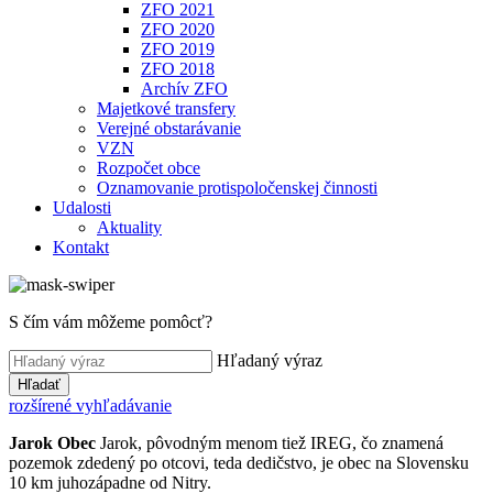
ZFO 2021
ZFO 2020
ZFO 2019
ZFO 2018
Archív ZFO
Majetkové transfery
Verejné obstarávanie
VZN
Rozpočet obce
Oznamovanie protispoločenskej činnosti
Udalosti
Aktuality
Kontakt
S čím vám môžeme pomôcť?
Hľadaný výraz
Hľadať
rozšírené vyhľadávanie
Jarok
Obec
Jarok, pôvodným menom tiež IREG, čo znamená
pozemok zdedený po otcovi, teda dedičstvo, je obec na Slovensku
10 km juhozápadne od Nitry.