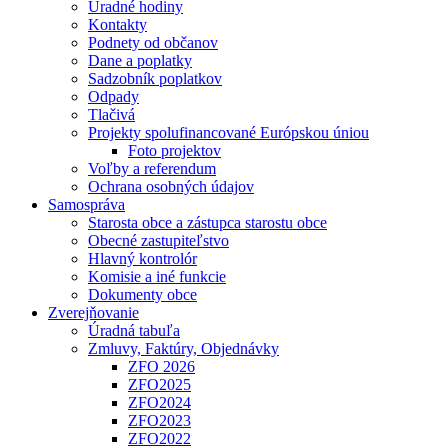
Úradné hodiny
Kontakty
Podnety od občanov
Dane a poplatky
Sadzobník poplatkov
Odpady
Tlačivá
Projekty spolufinancované Európskou úniou
Foto projektov
Voľby a referendum
Ochrana osobných údajov
Samospráva
Starosta obce a zástupca starostu obce
Obecné zastupiteľstvo
Hlavný kontrolór
Komisie a iné funkcie
Dokumenty obce
Zverejňovanie
Úradná tabuľa
Zmluvy, Faktúry, Objednávky
ZFO 2026
ZFO2025
ZFO2024
ZFO2023
ZFO2022