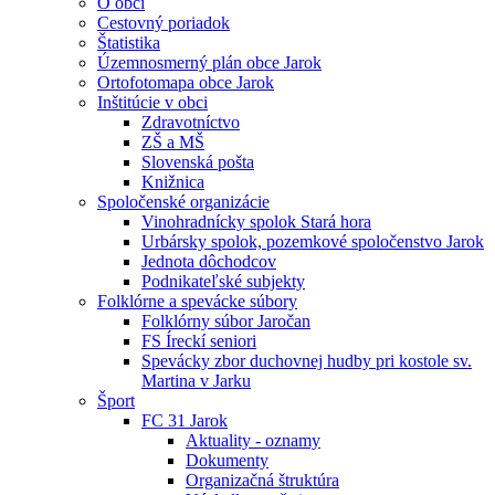
O obci
Cestovný poriadok
Štatistika
Územnosmerný plán obce Jarok
Ortofotomapa obce Jarok
Inštitúcie v obci
Zdravotníctvo
ZŠ a MŠ
Slovenská pošta
Knižnica
Spoločenské organizácie
Vinohradnícky spolok Stará hora
Urbársky spolok, pozemkové spoločenstvo Jarok
Jednota dôchodcov
Podnikateľské subjekty
Folklórne a spevácke súbory
Folklórny súbor Jaročan
FS Íreckí seniori
Spevácky zbor duchovnej hudby pri kostole sv.
Martina v Jarku
Šport
FC 31 Jarok
Aktuality - oznamy
Dokumenty
Organizačná štruktúra