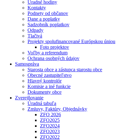
Úradné hodiny
Kontakty
Podnety od občanov
Dane a poplatky
Sadzobník poplatkov
Odpady
Tlačivá
Projekty spolufinancované Európskou úniou
Foto projektov
Voľby a referendum
Ochrana osobných údajov
Samospráva
Starosta obce a zástupca starostu obce
Obecné zastupiteľstvo
Hlavný kontrolór
Komisie a iné funkcie
Dokumenty obce
Zverejňovanie
Úradná tabuľa
Zmluvy, Faktúry, Objednávky
ZFO 2026
ZFO2025
ZFO2024
ZFO2023
ZFO2022