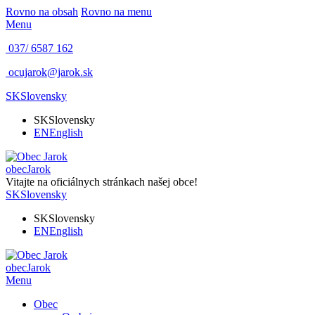
Rovno na obsah
Rovno na menu
Menu
037/ 6587 162
ocujarok@jarok.sk
SK
Slovensky
SK
Slovensky
EN
English
obec
Jarok
Vitajte na oficiálnych stránkach našej obce!
SK
Slovensky
SK
Slovensky
EN
English
obec
Jarok
Menu
Obec