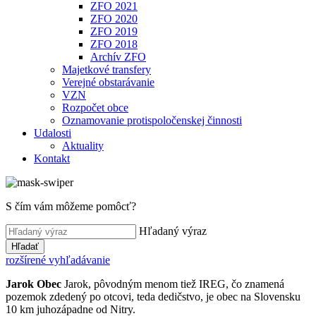
ZFO 2021
ZFO 2020
ZFO 2019
ZFO 2018
Archív ZFO
Majetkové transfery
Verejné obstarávanie
VZN
Rozpočet obce
Oznamovanie protispoločenskej činnosti
Udalosti
Aktuality
Kontakt
S čím vám môžeme pomôcť?
Hľadaný výraz
Hľadať
rozšírené vyhľadávanie
Jarok
Obec
Jarok, pôvodným menom tiež IREG, čo znamená
pozemok zdedený po otcovi, teda dedičstvo, je obec na Slovensku
10 km juhozápadne od Nitry.