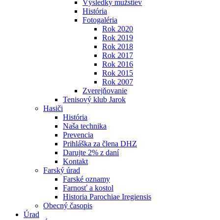
Výsledky mužstiev
História
Fotogaléria
Rok 2020
Rok 2019
Rok 2018
Rok 2017
Rok 2016
Rok 2015
Rok 2007
Zverejňovanie
Tenisový klub Jarok
Hasiči
História
Naša technika
Prevencia
Prihláška za člena DHZ
Darujte 2% z daní
Kontakt
Farský úrad
Farské oznamy
Farnosť a kostol
Historia Parochiae Iregiensis
Obecný časopis
Úrad