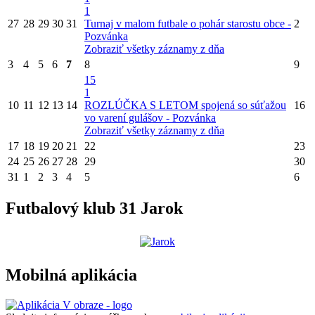
1
27
28
29
30
31
Turnaj v malom futbale o pohár starostu obce -
2
Pozvánka
Zobraziť všetky záznamy z dňa
3
4
5
6
7
8
9
15
1
10
11
12
13
14
ROZLÚČKA S LETOM spojená so súťažou
16
vo varení gulášov - Pozvánka
Zobraziť všetky záznamy z dňa
17
18
19
20
21
22
23
24
25
26
27
28
29
30
31
1
2
3
4
5
6
Futbalový klub 31 Jarok
Mobilná aplikácia