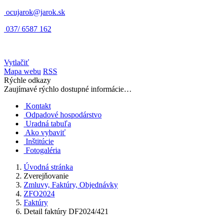
ocujarok@jarok.sk
037/ 6587 162
Vytlačiť
Mapa webu
RSS
Rýchle odkazy
Zaujímavé rýchlo dostupné informácie…
Kontakt
Odpadové hospodárstvo
Uradná tabuľa
Ako vybaviť
Inštitúcie
Fotogaléria
Úvodná stránka
Zverejňovanie
Zmluvy, Faktúry, Objednávky
ZFO2024
Faktúry
Detail faktúry DF2024/421