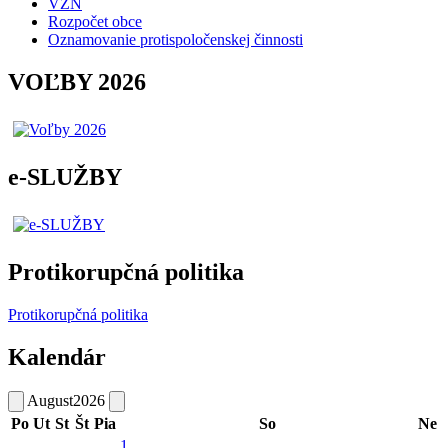
VZN
Rozpočet obce
Oznamovanie protispoločenskej činnosti
VOĽBY 2026
e-SLUŽBY
Protikorupčná politika
Protikorupčná politika
Kalendár
August
2026
Po
Ut
St
Št
Pia
So
Ne
1