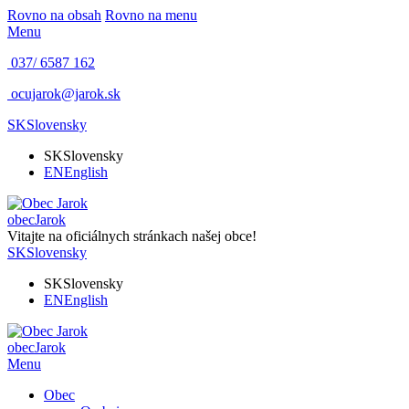
Rovno na obsah
Rovno na menu
Menu
037/ 6587 162
ocujarok@jarok.sk
SK
Slovensky
SK
Slovensky
EN
English
obec
Jarok
Vitajte na oficiálnych stránkach našej obce!
SK
Slovensky
SK
Slovensky
EN
English
obec
Jarok
Menu
Obec