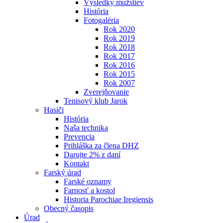
Výsledky mužstiev
História
Fotogaléria
Rok 2020
Rok 2019
Rok 2018
Rok 2017
Rok 2016
Rok 2015
Rok 2007
Zverejňovanie
Tenisový klub Jarok
Hasiči
História
Naša technika
Prevencia
Prihláška za člena DHZ
Darujte 2% z daní
Kontakt
Farský úrad
Farské oznamy
Farnosť a kostol
Historia Parochiae Iregiensis
Obecný časopis
Úrad