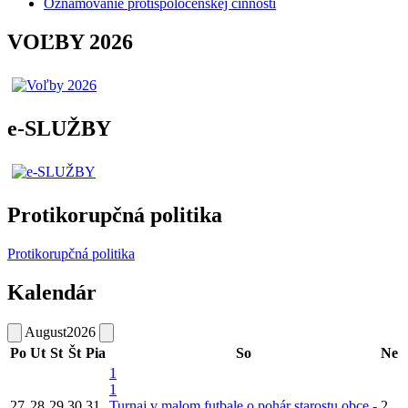
Oznamovanie protispoločenskej činnosti
VOĽBY 2026
e-SLUŽBY
Protikorupčná politika
Protikorupčná politika
Kalendár
August
2026
Po
Ut
St
Št
Pia
So
Ne
1
1
27
28
29
30
31
Turnaj v malom futbale o pohár starostu obce -
2