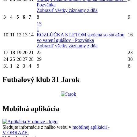
Pozvánka
Zobraziť všetky záznamy z dňa
3
4
5
6
7
8
9
15
1
10
11
12
13
14
ROZLÚČKA S LETOM spojená so súťažou
16
vo varení gulášov - Pozvánka
Zobraziť všetky záznamy z dňa
17
18
19
20
21
22
23
24
25
26
27
28
29
30
31
1
2
3
4
5
6
Futbalový klub 31 Jarok
Mobilná aplikácia
Sledujte informácie z nášho webu v
mobilnej aplikácii -
V OBRAZE.