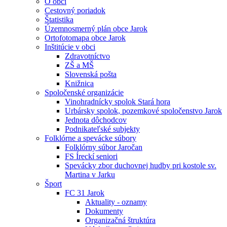
O obci
Cestovný poriadok
Štatistika
Územnosmerný plán obce Jarok
Ortofotomapa obce Jarok
Inštitúcie v obci
Zdravotníctvo
ZŠ a MŠ
Slovenská pošta
Knižnica
Spoločenské organizácie
Vinohradnícky spolok Stará hora
Urbársky spolok, pozemkové spoločenstvo Jarok
Jednota dôchodcov
Podnikateľské subjekty
Folklórne a spevácke súbory
Folklórny súbor Jaročan
FS Íreckí seniori
Spevácky zbor duchovnej hudby pri kostole sv.
Martina v Jarku
Šport
FC 31 Jarok
Aktuality - oznamy
Dokumenty
Organizačná štruktúra