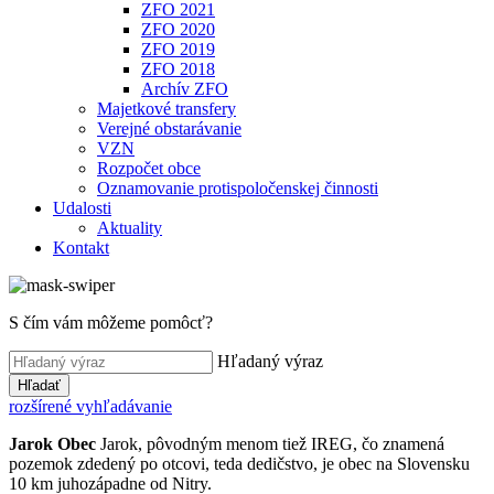
ZFO 2021
ZFO 2020
ZFO 2019
ZFO 2018
Archív ZFO
Majetkové transfery
Verejné obstarávanie
VZN
Rozpočet obce
Oznamovanie protispoločenskej činnosti
Udalosti
Aktuality
Kontakt
S čím vám môžeme pomôcť?
Hľadaný výraz
Hľadať
rozšírené vyhľadávanie
Jarok
Obec
Jarok, pôvodným menom tiež IREG, čo znamená
pozemok zdedený po otcovi, teda dedičstvo, je obec na Slovensku
10 km juhozápadne od Nitry.