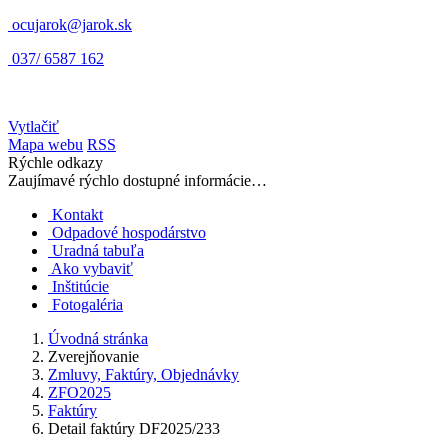
ocujarok@jarok.sk
037/ 6587 162
Vytlačiť
Mapa webu
RSS
Rýchle odkazy
Zaujímavé rýchlo dostupné informácie…
Kontakt
Odpadové hospodárstvo
Uradná tabuľa
Ako vybaviť
Inštitúcie
Fotogaléria
Úvodná stránka
Zverejňovanie
Zmluvy, Faktúry, Objednávky
ZFO2025
Faktúry
Detail faktúry DF2025/233