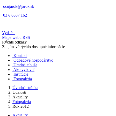
ocujarok@jarok.sk
037/ 6587 162
Vytlačiť
Mapa webu
RSS
Rýchle odkazy
Zaujímavé rýchlo dostupné informácie…
Kontakt
Odpadové hospodárstvo
Uradná tabuľa
Ako vybaviť
Inštitúcie
Fotogaléria
Úvodná stránka
Udalosti
Aktuality
Fotogaléria
Rok 2012
Aktuality