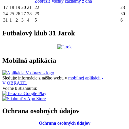
Zobraziť všetky záznamy z dňa
17
18
19
20
21
22
23
24
25
26
27
28
29
30
31
1
2
3
4
5
6
Futbalový klub 31 Jarok
Mobilná aplikácia
Sledujte informácie z nášho webu v
mobilnej aplikácii -
V OBRAZE.
Voľne k stiahnutiu:
Ochrana osobných údajov
Ochrana osobných údajov