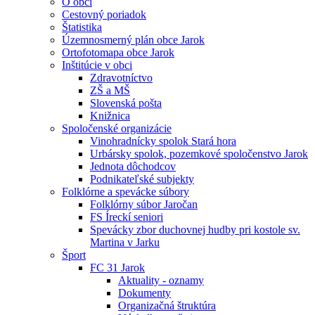
O obci
Cestovný poriadok
Štatistika
Územnosmerný plán obce Jarok
Ortofotomapa obce Jarok
Inštitúcie v obci
Zdravotníctvo
ZŠ a MŠ
Slovenská pošta
Knižnica
Spoločenské organizácie
Vinohradnícky spolok Stará hora
Urbársky spolok, pozemkové spoločenstvo Jarok
Jednota dôchodcov
Podnikateľské subjekty
Folklórne a spevácke súbory
Folklórny súbor Jaročan
FS Íreckí seniori
Spevácky zbor duchovnej hudby pri kostole sv.
Martina v Jarku
Šport
FC 31 Jarok
Aktuality - oznamy
Dokumenty
Organizačná štruktúra