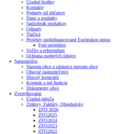
Úradné hodiny
Kontakty
Podnety od občanov
Dane a poplatky
Sadzobník poplatkov
Odpady
Tlačivá
Projekty spolufinancované Európskou úniou
Foto projektov
Voľby a referendum
Ochrana osobných údajov
Samospráva
Starosta obce a zástupca starostu obce
Obecné zastupiteľstvo
Hlavný kontrolór
Komisie a iné funkcie
Dokumenty obce
Zverejňovanie
Úradná tabuľa
Zmluvy, Faktúry, Objednávky
ZFO 2026
ZFO2025
ZFO2024
ZFO2023
ZFO2022