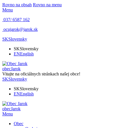
Rovno na obsah
Rovno na menu
Menu
037/ 6587 162
ocujarok@jarok.sk
SK
Slovensky
SK
Slovensky
EN
English
obec
Jarok
Vitajte na oficiálnych stránkach našej obce!
SK
Slovensky
SK
Slovensky
EN
English
obec
Jarok
Menu
Obec