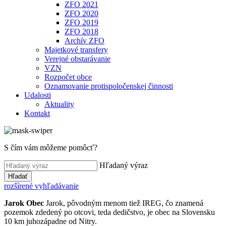
ZFO 2021
ZFO 2020
ZFO 2019
ZFO 2018
Archív ZFO
Majetkové transfery
Verejné obstarávanie
VZN
Rozpočet obce
Oznamovanie protispoločenskej činnosti
Udalosti
Aktuality
Kontakt
S čím vám môžeme pomôcť?
Hľadaný výraz
Hľadať
rozšírené vyhľadávanie
Jarok
Obec
Jarok, pôvodným menom tiež IREG, čo znamená
pozemok zdedený po otcovi, teda dedičstvo, je obec na Slovensku
10 km juhozápadne od Nitry.