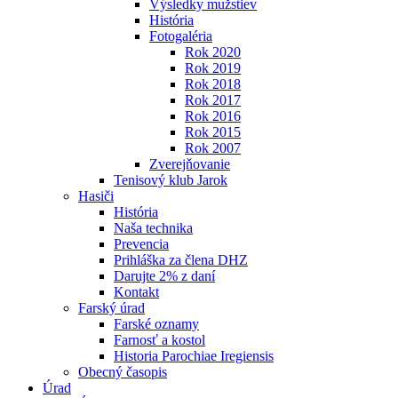
Výsledky mužstiev
História
Fotogaléria
Rok 2020
Rok 2019
Rok 2018
Rok 2017
Rok 2016
Rok 2015
Rok 2007
Zverejňovanie
Tenisový klub Jarok
Hasiči
História
Naša technika
Prevencia
Prihláška za člena DHZ
Darujte 2% z daní
Kontakt
Farský úrad
Farské oznamy
Farnosť a kostol
Historia Parochiae Iregiensis
Obecný časopis
Úrad