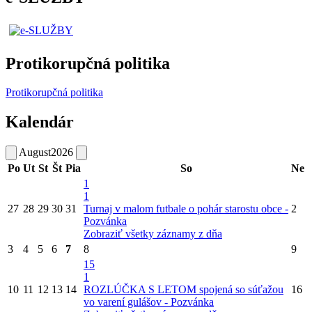
Protikorupčná politika
Protikorupčná politika
Kalendár
August
2026
Po
Ut
St
Št
Pia
So
Ne
1
1
27
28
29
30
31
Turnaj v malom futbale o pohár starostu obce -
2
Pozvánka
Zobraziť všetky záznamy z dňa
3
4
5
6
7
8
9
15
1
10
11
12
13
14
ROZLÚČKA S LETOM spojená so súťažou
16
vo varení gulášov - Pozvánka