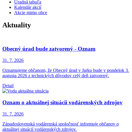
Úradná tabuľa
Kalendár akcií
Akcie mimo obce
Aktuality
Obecný úrad bude zatvorený - Oznam
31. 7.
2026
Oznamujeme občanom, že Obecný úrad v Jarku bude v pondelok 3.
augusta 2026 z technických dôvodov celý deň zatvorený.
Detail
Oznam o aktuálnej situácii vodárenských zdrojov
31. 7.
2026
Západoslovenská vodárenská spoločnosť informuje občanov o
aktuálnej situácií vodárenských zdrojov.