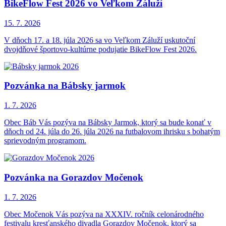
BikeFlow Fest 2026 vo Veľkom Záluží
15. 7.
2026
V dňoch 17. a 18. júla 2026 sa vo Veľkom Záluží uskutoční
dvojdňové športovo-kultúrne podujatie BikeFlow Fest 2026.
Pozvánka na Bábsky jarmok
1. 7.
2026
Obec Báb Vás pozýva na Bábsky Jarmok, ktorý sa bude konať v
dňoch od 24. júla do 26. júla 2026 na futbalovom ihrisku s bohatým
sprievodným programom.
Pozvánka na Gorazdov Močenok
1. 7.
2026
Obec Močenok Vás pozýva na XXXIV. ročník celonárodného
festivalu kresťanského divadla Gorazdov Močenok, ktorý sa