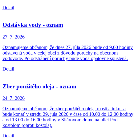
Detail
Odstávka vody - oznam
27. 7.
2026
Oznamujeme občanom, že dnes 27. júla 2026 bude od 9.00 hodiny
odstavená voda v celej obci z dôvodu poruchy na obecnom
vodovode. Po odstránení poruchy bude voda opätovne spustená.
Detail
Zber použitého oleja - oznam
24. 7.
2026
Oznamujeme občanom, že zber použitého oleja, masti a tuku sa
bude konať v stredu 29. júla 2026 v čase od 10.00 do 12.00 hodiny
a od 13.00 do 16.00 hodiny v Sitárovom dome na ulici Pod
kostolom (oproti kostola).
Detail