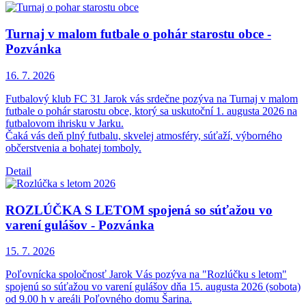
Turnaj v malom futbale o pohár starostu obce -
Pozvánka
16. 7.
2026
Futbalový klub FC 31 Jarok vás srdečne pozýva na Turnaj v malom
futbale o pohár starostu obce, ktorý sa uskutoční 1. augusta 2026 na
futbalovom ihrisku v Jarku.
Čaká vás deň plný futbalu, skvelej atmosféry, súťaží, výborného
občerstvenia a bohatej tomboly.
Detail
ROZLÚČKA S LETOM spojená so súťažou vo
varení gulášov - Pozvánka
15. 7.
2026
Poľovnícka spoločnosť Jarok Vás pozýva na "Rozlúčku s letom"
spojenú so súťažou vo varení gulášov dňa 15. augusta 2026 (sobota)
od 9.00 h v areáli Poľovného domu Šarina.