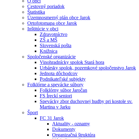
O obci
Cestovný poriadok
Štatistika
Územnosmerný plán obce Jarok
Ortofotomapa obce Jarok
Inštitúcie v obci
Zdravotníctvo
ZŠ a MŠ
Slovenská pošta
Knižnica
Spoločenské organizácie
Vinohradnícky spolok Stará hora
Urbársky spolok, pozemkové spoločenstvo Jarok
Jednota dôchodcov
Podnikateľské subjekty
Folklórne a spevácke súbory
Folklórny súbor Jaročan
FS Íreckí seniori
Spevácky zbor duchovnej hudby pri kostole sv.
Martina v Jarku
Šport
FC 31 Jarok
Aktuality - oznamy
Dokumenty
Organizačná štruktúra