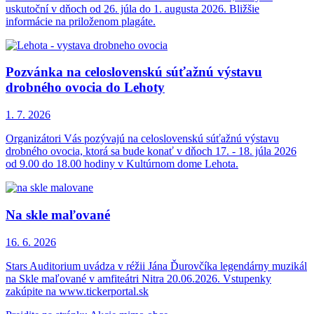
uskutoční v dňoch od 26. júla do 1. augusta 2026. Bližšie
informácie na priloženom plagáte.
Pozvánka na celoslovenskú súťažnú výstavu
drobného ovocia do Lehoty
1. 7.
2026
Organizátori Vás pozývajú na celoslovenskú súťažnú výstavu
drobného ovocia, ktorá sa bude konať v dňoch 17. - 18. júla 2026
od 9.00 do 18.00 hodiny v Kultúrnom dome Lehota.
Na skle maľované
16. 6.
2026
Stars Auditorium uvádza v réžii Jána Ďurovčíka legendárny muzikál
na Skle maľované v amfiteátri Nitra 20.06.2026. Vstupenky
zakúpite na www.tickerportal.sk