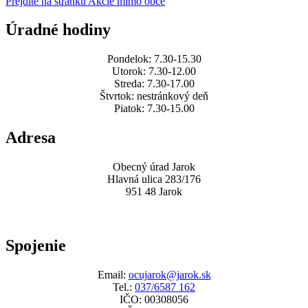
Prejdite na stránku Akcie mimo obce
Úradné hodiny
Pondelok: 7.30-15.30
Utorok: 7.30-12.00
Streda: 7.30-17.00
Štvrtok: nestránkový deň
Piatok: 7.30-15.00
Adresa
Obecný úrad Jarok
Hlavná ulica 283/176
951 48 Jarok
Spojenie
Email:
ocujarok@jarok.sk
Tel.:
037/6587 162
IČO: 00308056