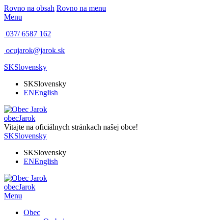
Rovno na obsah
Rovno na menu
Menu
037/ 6587 162
ocujarok@jarok.sk
SK
Slovensky
SK
Slovensky
EN
English
obec
Jarok
Vitajte na oficiálnych stránkach našej obce!
SK
Slovensky
SK
Slovensky
EN
English
obec
Jarok
Menu
Obec