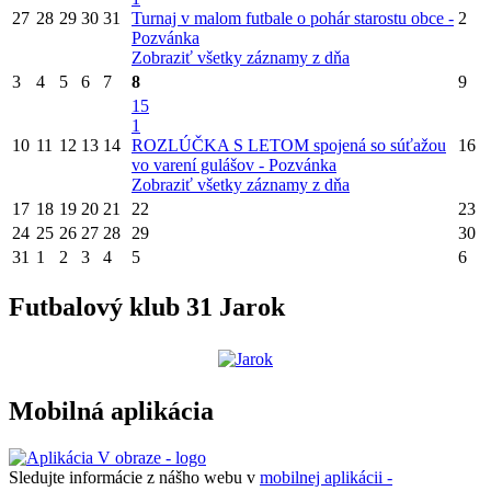
27
28
29
30
31
Turnaj v malom futbale o pohár starostu obce -
2
Pozvánka
Zobraziť všetky záznamy z dňa
3
4
5
6
7
8
9
15
1
10
11
12
13
14
ROZLÚČKA S LETOM spojená so súťažou
16
vo varení gulášov - Pozvánka
Zobraziť všetky záznamy z dňa
17
18
19
20
21
22
23
24
25
26
27
28
29
30
31
1
2
3
4
5
6
Futbalový klub 31 Jarok
Mobilná aplikácia
Sledujte informácie z nášho webu v
mobilnej aplikácii -