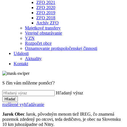
ZFO 2021
ZFO 2020
ZFO 2019
ZFO 2018
Archív ZFO
Majetkové transfery
Verejné obstarávanie
VZN
Rozpočet obce
Oznamovanie protispoločenskej činnosti
Udalosti
Aktuality
Kontakt
S čím vám môžeme pomôcť?
Hľadaný výraz
Hľadať
rozšírené vyhľadávanie
Jarok
Obec
Jarok, pôvodným menom tiež IREG, čo znamená
pozemok zdedený po otcovi, teda dedičstvo, je obec na Slovensku
10 km juhozápadne od Nitry.