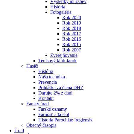
Výsledky mužstiev
História
Fotogaléria
Rok 2020
Rok 2019
Rok 2018
Rok 2017
Rok 2016
Rok 2015
Rok 2007
Zverejňovanie
Tenisový klub Jarok
Hasiči
História
Naša technika
Prevencia
Prihláška za člena DHZ
Darujte 2% z daní
Kontakt
Farský úrad
Farské oznamy
Farnosť a kostol
Historia Parochiae Iregiensis
Obecný časopis
Úrad