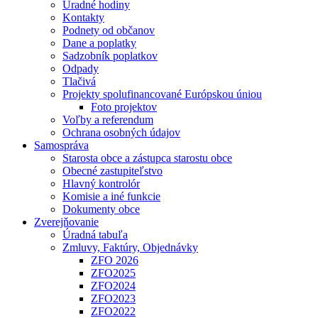
Úradné hodiny
Kontakty
Podnety od občanov
Dane a poplatky
Sadzobník poplatkov
Odpady
Tlačivá
Projekty spolufinancované Európskou úniou
Foto projektov
Voľby a referendum
Ochrana osobných údajov
Samospráva
Starosta obce a zástupca starostu obce
Obecné zastupiteľstvo
Hlavný kontrolór
Komisie a iné funkcie
Dokumenty obce
Zverejňovanie
Úradná tabuľa
Zmluvy, Faktúry, Objednávky
ZFO 2026
ZFO2025
ZFO2024
ZFO2023
ZFO2022