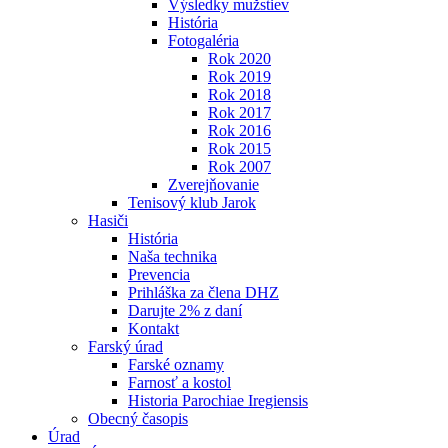
Výsledky mužstiev
História
Fotogaléria
Rok 2020
Rok 2019
Rok 2018
Rok 2017
Rok 2016
Rok 2015
Rok 2007
Zverejňovanie
Tenisový klub Jarok
Hasiči
História
Naša technika
Prevencia
Prihláška za člena DHZ
Darujte 2% z daní
Kontakt
Farský úrad
Farské oznamy
Farnosť a kostol
Historia Parochiae Iregiensis
Obecný časopis
Úrad