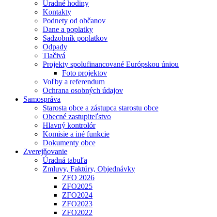
Úradné hodiny
Kontakty
Podnety od občanov
Dane a poplatky
Sadzobník poplatkov
Odpady
Tlačivá
Projekty spolufinancované Európskou úniou
Foto projektov
Voľby a referendum
Ochrana osobných údajov
Samospráva
Starosta obce a zástupca starostu obce
Obecné zastupiteľstvo
Hlavný kontrolór
Komisie a iné funkcie
Dokumenty obce
Zverejňovanie
Úradná tabuľa
Zmluvy, Faktúry, Objednávky
ZFO 2026
ZFO2025
ZFO2024
ZFO2023
ZFO2022