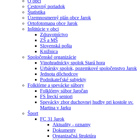
O obci
Cestovný poriadok
Štatistika
Územnosmerný plán obce Jarok
Ortofotomapa obce Jarok
Inštitúcie v obci
Zdravotníctvo
ZŠ a MŠ
Slovenská pošta
Knižnica
Spoločenské organizácie
Vinohradnícky spolok Stará hora
Urbársky spolok, pozemkové spoločenstvo Jarok
Jednota dôchodcov
Podnikateľské subjekty
Folklórne a spevácke súbory
Folklórny súbor Jaročan
FS Íreckí seniori
Spevácky zbor duchovnej hudby pri kostole sv.
Martina v Jarku
Šport
FC 31 Jarok
Aktuality - oznamy
Dokumenty
Organizačná štruktúra