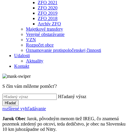
ZFO 2021
ZFO 2020
ZFO 2019
ZFO 2018
Archív ZFO
Majetkové transfery
Verejné obstarávanie
VZN
Rozpočet obce
Oznamovanie protispoločenskej činnosti
Udalosti
Aktuality
Kontakt
S čím vám môžeme pomôcť?
Hľadaný výraz
Hľadať
rozšírené vyhľadávanie
Jarok
Obec
Jarok, pôvodným menom tiež IREG, čo znamená
pozemok zdedený po otcovi, teda dedičstvo, je obec na Slovensku
10 km juhozápadne od Nitry.