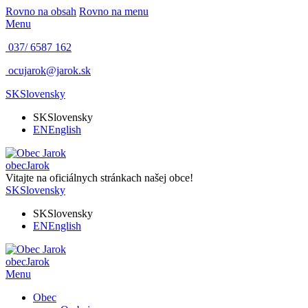
Rovno na obsah
Rovno na menu
Menu
037/ 6587 162
ocujarok@jarok.sk
SK
Slovensky
SK
Slovensky
EN
English
obec
Jarok
Vitajte na oficiálnych stránkach našej obce!
SK
Slovensky
SK
Slovensky
EN
English
obec
Jarok
Menu
Obec