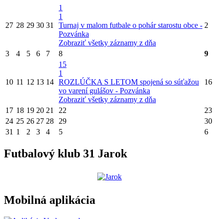
1
1
27
28
29
30
31
Turnaj v malom futbale o pohár starostu obce -
2
Pozvánka
Zobraziť všetky záznamy z dňa
3
4
5
6
7
8
9
15
1
10
11
12
13
14
ROZLÚČKA S LETOM spojená so súťažou
16
vo varení gulášov - Pozvánka
Zobraziť všetky záznamy z dňa
17
18
19
20
21
22
23
24
25
26
27
28
29
30
31
1
2
3
4
5
6
Futbalový klub 31 Jarok
Mobilná aplikácia