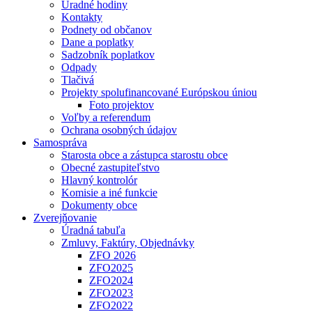
Úradné hodiny
Kontakty
Podnety od občanov
Dane a poplatky
Sadzobník poplatkov
Odpady
Tlačivá
Projekty spolufinancované Európskou úniou
Foto projektov
Voľby a referendum
Ochrana osobných údajov
Samospráva
Starosta obce a zástupca starostu obce
Obecné zastupiteľstvo
Hlavný kontrolór
Komisie a iné funkcie
Dokumenty obce
Zverejňovanie
Úradná tabuľa
Zmluvy, Faktúry, Objednávky
ZFO 2026
ZFO2025
ZFO2024
ZFO2023
ZFO2022