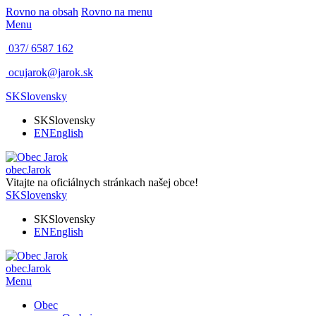
Rovno na obsah
Rovno na menu
Menu
037/ 6587 162
ocujarok@jarok.sk
SK
Slovensky
SK
Slovensky
EN
English
obec
Jarok
Vitajte na oficiálnych stránkach našej obce!
SK
Slovensky
SK
Slovensky
EN
English
obec
Jarok
Menu
Obec