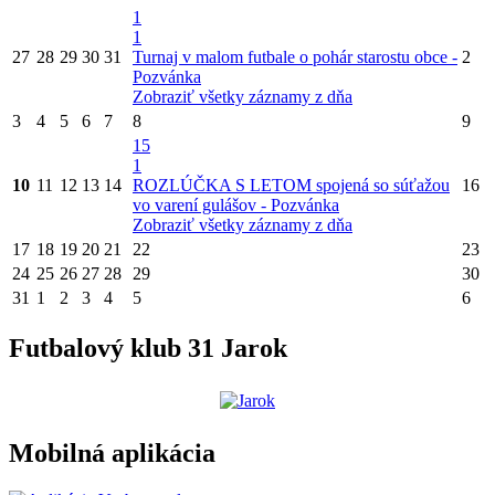
1
1
27
28
29
30
31
Turnaj v malom futbale o pohár starostu obce -
2
Pozvánka
Zobraziť všetky záznamy z dňa
3
4
5
6
7
8
9
15
1
10
11
12
13
14
ROZLÚČKA S LETOM spojená so súťažou
16
vo varení gulášov - Pozvánka
Zobraziť všetky záznamy z dňa
17
18
19
20
21
22
23
24
25
26
27
28
29
30
31
1
2
3
4
5
6
Futbalový klub 31 Jarok
Mobilná aplikácia