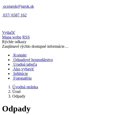
ocujarok@jarok.sk
037/ 6587 162
Vytlačiť
Mapa webu
RSS
Rýchle odkazy
Zaujímavé rýchlo dostupné informácie…
Kontakt
Odpadové hospodárstvo
Uradná tabuľa
Ako vybaviť
Inštitúcie
Fotogaléria
Úvodná stránka
Úrad
Odpady
Odpady