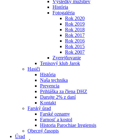
Výsledky mužstiev
História
Fotogaléria
Rok 2020
Rok 2019
Rok 2018
Rok 2017
Rok 2016
Rok 2015
Rok 2007
Zverejňovanie
Tenisový klub Jarok
Hasiči
História
Naša technika
Prevencia
Prihláška za člena DHZ
Darujte 2% z daní
Kontakt
Farský úrad
Farské oznamy
Farnosť a kostol
Historia Parochiae Iregiensis
Obecný časopis
Úrad