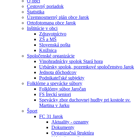
O obci
Cestovný poriadok
Štatistika
Územnosmerný plán obce Jarok
Ortofotomapa obce Jarok
Inštitúcie v obci
Zdravotníctvo
ZŠ a MŠ
Slovenská pošta
Knižnica
Spoločenské organizácie
Vinohradnícky spolok Stará hora
Urbársky spolok, pozemkové spoločenstvo Jarok
Jednota dôchodcov
Podnikateľské subjekty
Folklórne a spevácke súbory
Folklórny súbor Jaročan
FS Íreckí seniori
Spevácky zbor duchovnej hudby pri kostole sv.
Martina v Jarku
Šport
FC 31 Jarok
Aktuality - oznamy
Dokumenty
Organizačná štruktúra