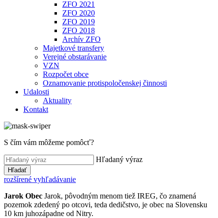
ZFO 2021
ZFO 2020
ZFO 2019
ZFO 2018
Archív ZFO
Majetkové transfery
Verejné obstarávanie
VZN
Rozpočet obce
Oznamovanie protispoločenskej činnosti
Udalosti
Aktuality
Kontakt
S čím vám môžeme pomôcť?
Hľadaný výraz
Hľadať
rozšírené vyhľadávanie
Jarok
Obec
Jarok, pôvodným menom tiež IREG, čo znamená
pozemok zdedený po otcovi, teda dedičstvo, je obec na Slovensku
10 km juhozápadne od Nitry.