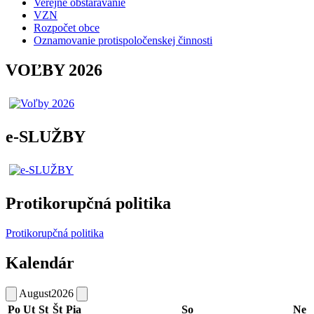
Verejné obstarávanie
VZN
Rozpočet obce
Oznamovanie protispoločenskej činnosti
VOĽBY 2026
e-SLUŽBY
Protikorupčná politika
Protikorupčná politika
Kalendár
August
2026
Po
Ut
St
Št
Pia
So
Ne