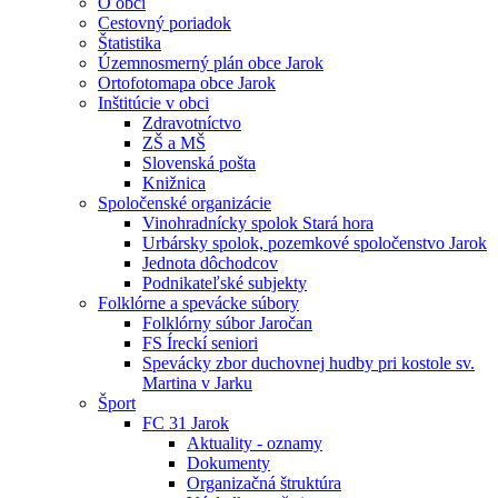
O obci
Cestovný poriadok
Štatistika
Územnosmerný plán obce Jarok
Ortofotomapa obce Jarok
Inštitúcie v obci
Zdravotníctvo
ZŠ a MŠ
Slovenská pošta
Knižnica
Spoločenské organizácie
Vinohradnícky spolok Stará hora
Urbársky spolok, pozemkové spoločenstvo Jarok
Jednota dôchodcov
Podnikateľské subjekty
Folklórne a spevácke súbory
Folklórny súbor Jaročan
FS Íreckí seniori
Spevácky zbor duchovnej hudby pri kostole sv.
Martina v Jarku
Šport
FC 31 Jarok
Aktuality - oznamy
Dokumenty
Organizačná štruktúra