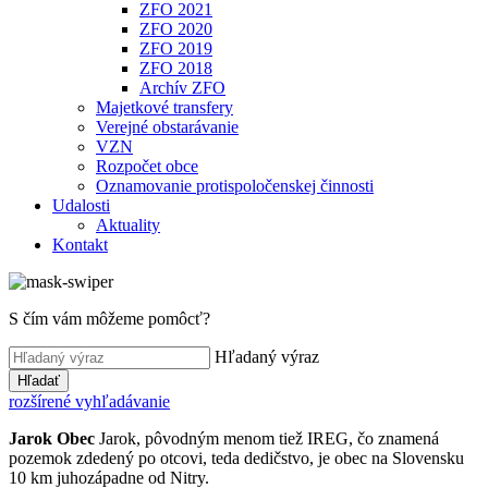
ZFO 2021
ZFO 2020
ZFO 2019
ZFO 2018
Archív ZFO
Majetkové transfery
Verejné obstarávanie
VZN
Rozpočet obce
Oznamovanie protispoločenskej činnosti
Udalosti
Aktuality
Kontakt
S čím vám môžeme pomôcť?
Hľadaný výraz
Hľadať
rozšírené vyhľadávanie
Jarok
Obec
Jarok, pôvodným menom tiež IREG, čo znamená
pozemok zdedený po otcovi, teda dedičstvo, je obec na Slovensku
10 km juhozápadne od Nitry.