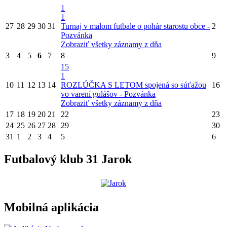
1
1
27
28
29
30
31
Turnaj v malom futbale o pohár starostu obce -
2
Pozvánka
Zobraziť všetky záznamy z dňa
3
4
5
6
7
8
9
15
1
10
11
12
13
14
ROZLÚČKA S LETOM spojená so súťažou
16
vo varení gulášov - Pozvánka
Zobraziť všetky záznamy z dňa
17
18
19
20
21
22
23
24
25
26
27
28
29
30
31
1
2
3
4
5
6
Futbalový klub 31 Jarok
Mobilná aplikácia