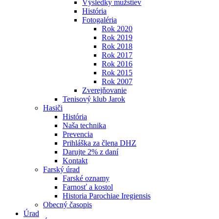
Výsledky mužstiev
História
Fotogaléria
Rok 2020
Rok 2019
Rok 2018
Rok 2017
Rok 2016
Rok 2015
Rok 2007
Zverejňovanie
Tenisový klub Jarok
Hasiči
História
Naša technika
Prevencia
Prihláška za člena DHZ
Darujte 2% z daní
Kontakt
Farský úrad
Farské oznamy
Farnosť a kostol
Historia Parochiae Iregiensis
Obecný časopis
Úrad