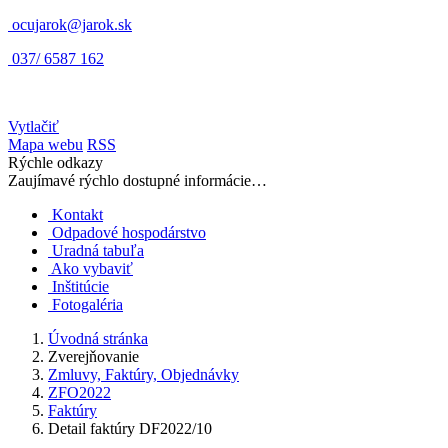
ocujarok@jarok.sk
037/ 6587 162
Vytlačiť
Mapa webu
RSS
Rýchle odkazy
Zaujímavé rýchlo dostupné informácie…
Kontakt
Odpadové hospodárstvo
Uradná tabuľa
Ako vybaviť
Inštitúcie
Fotogaléria
Úvodná stránka
Zverejňovanie
Zmluvy, Faktúry, Objednávky
ZFO2022
Faktúry
Detail faktúry DF2022/10