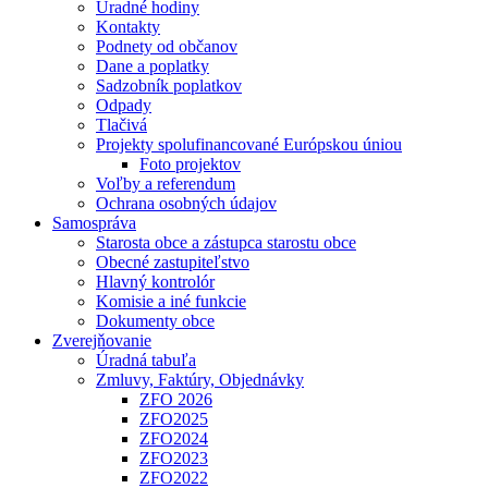
Úradné hodiny
Kontakty
Podnety od občanov
Dane a poplatky
Sadzobník poplatkov
Odpady
Tlačivá
Projekty spolufinancované Európskou úniou
Foto projektov
Voľby a referendum
Ochrana osobných údajov
Samospráva
Starosta obce a zástupca starostu obce
Obecné zastupiteľstvo
Hlavný kontrolór
Komisie a iné funkcie
Dokumenty obce
Zverejňovanie
Úradná tabuľa
Zmluvy, Faktúry, Objednávky
ZFO 2026
ZFO2025
ZFO2024
ZFO2023
ZFO2022