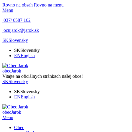
Rovno na obsah
Rovno na menu
Menu
037/ 6587 162
ocujarok@jarok.sk
SK
Slovensky
SK
Slovensky
EN
English
obec
Jarok
Vitajte na oficiálnych stránkach našej obce!
SK
Slovensky
SK
Slovensky
EN
English
obec
Jarok
Menu
Obec