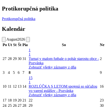
Protikorupčná politika
Protikorupčná politika
Kalendár
August
2026
Po
Ut
St
Št
Pia
So
Ne
1
1
27
28
29
30
31
Turnaj v malom futbale o pohár starostu obce -
2
Pozvánka
Zobraziť všetky záznamy z dňa
3
4
5
6
7
8
9
15
1
10
11
12
13
14
ROZLÚČKA S LETOM spojená so súťažou
16
vo varení gulášov - Pozvánka
Zobraziť všetky záznamy z dňa
17
18
19
20
21
22
23
24
25
26
27
28
29
30