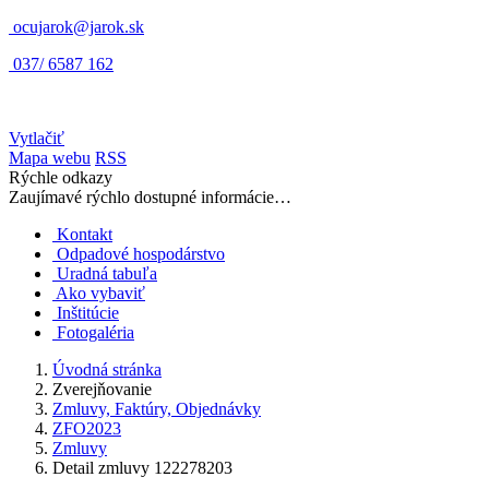
ocujarok@jarok.sk
037/ 6587 162
Vytlačiť
Mapa webu
RSS
Rýchle odkazy
Zaujímavé rýchlo dostupné informácie…
Kontakt
Odpadové hospodárstvo
Uradná tabuľa
Ako vybaviť
Inštitúcie
Fotogaléria
Úvodná stránka
Zverejňovanie
Zmluvy, Faktúry, Objednávky
ZFO2023
Zmluvy
Detail zmluvy 122278203