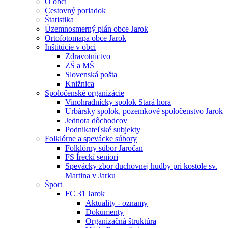
O obci
Cestovný poriadok
Štatistika
Územnosmerný plán obce Jarok
Ortofotomapa obce Jarok
Inštitúcie v obci
Zdravotníctvo
ZŠ a MŠ
Slovenská pošta
Knižnica
Spoločenské organizácie
Vinohradnícky spolok Stará hora
Urbársky spolok, pozemkové spoločenstvo Jarok
Jednota dôchodcov
Podnikateľské subjekty
Folklórne a spevácke súbory
Folklórny súbor Jaročan
FS Íreckí seniori
Spevácky zbor duchovnej hudby pri kostole sv.
Martina v Jarku
Šport
FC 31 Jarok
Aktuality - oznamy
Dokumenty
Organizačná štruktúra