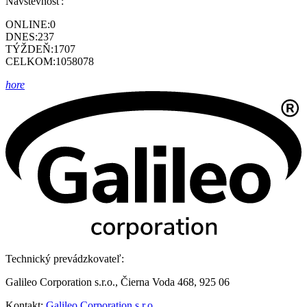
Návštevnosť:
ONLINE:
0
DNES:
237
TÝŽDEŇ:
1707
CELKOM:
1058078
hore
Technický prevádzkovateľ:
Galileo Corporation s.r.o., Čierna Voda 468, 925 06
Kontakt:
Galileo Corporation s.r.o.