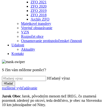
ZFO 2021
ZFO 2020
ZFO 2019
ZFO 2018
Archív ZFO
Majetkové transfery
Verejné obstarávanie
VZN
Rozpočet obce
Oznamovanie protispoločenskej činnosti
Udalosti
Aktuality
Kontakt
S čím vám môžeme pomôcť?
Hľadaný výraz
Hľadať
rozšírené vyhľadávanie
Jarok
Obec
Jarok, pôvodným menom tiež IREG, čo znamená
pozemok zdedený po otcovi, teda dedičstvo, je obec na Slovensku
10 km juhozápadne od Nitry.