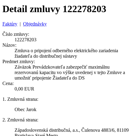
Detail zmluvy 122278203
Faktúry
|
Objednávky
Číslo zmluvy:
122278203
Názov:
Zmluva o pripojení odberného elektrického zariadenia
žiadateľa do distribučnej sústavy
Predmet zmluvy:
Záväzok Prevádzkovateľa zabezpečiť maximálnu
rezervovanú kapacitu vo výške uvedenej v tejto Zmluve a
umožniť pripojenie Žiadateľa do DS
Cena:
0,00 EUR
1. Zmluvná strana:
Obec Jarok
2. Zmluvná strana:
Západoslovenská distribučná, a.s., Čulenova 4883/6, 81109
Bratislava-Staré Mesto