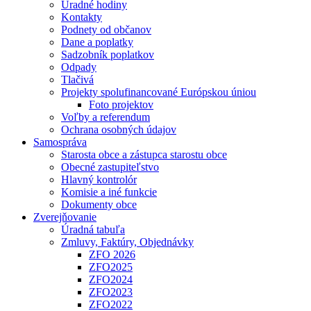
Úradné hodiny
Kontakty
Podnety od občanov
Dane a poplatky
Sadzobník poplatkov
Odpady
Tlačivá
Projekty spolufinancované Európskou úniou
Foto projektov
Voľby a referendum
Ochrana osobných údajov
Samospráva
Starosta obce a zástupca starostu obce
Obecné zastupiteľstvo
Hlavný kontrolór
Komisie a iné funkcie
Dokumenty obce
Zverejňovanie
Úradná tabuľa
Zmluvy, Faktúry, Objednávky
ZFO 2026
ZFO2025
ZFO2024
ZFO2023
ZFO2022