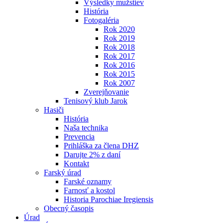
Výsledky mužstiev
História
Fotogaléria
Rok 2020
Rok 2019
Rok 2018
Rok 2017
Rok 2016
Rok 2015
Rok 2007
Zverejňovanie
Tenisový klub Jarok
Hasiči
História
Naša technika
Prevencia
Prihláška za člena DHZ
Darujte 2% z daní
Kontakt
Farský úrad
Farské oznamy
Farnosť a kostol
Historia Parochiae Iregiensis
Obecný časopis
Úrad