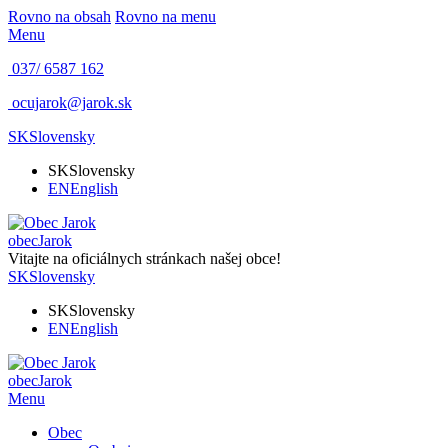
Rovno na obsah
Rovno na menu
Menu
037/ 6587 162
ocujarok@jarok.sk
SK
Slovensky
SK
Slovensky
EN
English
obec
Jarok
Vitajte na oficiálnych stránkach našej obce!
SK
Slovensky
SK
Slovensky
EN
English
obec
Jarok
Menu
Obec