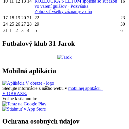
10
11
12
13
14
ROZLÚČKA S LETOM spojená so súťažou
16
vo varení gulášov - Pozvánka
Zobraziť všetky záznamy z dňa
17
18
19
20
21
22
23
24
25
26
27
28
29
30
31
1
2
3
4
5
6
Futbalový klub 31 Jarok
Mobilná aplikácia
Sledujte informácie z nášho webu v
mobilnej aplikácii -
V OBRAZE.
Voľne k stiahnutiu:
Ochrana osobných údajov