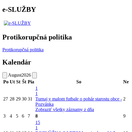
e-SLUŽBY
Protikorupčná politika
Protikorupčná politika
Kalendár
August
2026
Po
Ut
St
Št
Pia
So
Ne
1
1
27
28
29
30
31
Turnaj v malom futbale o pohár starostu obce -
2
Pozvánka
Zobraziť všetky záznamy z dňa
3
4
5
6
7
8
9
15
1