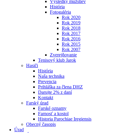
Výsledky mužstiev
História
Fotogaléria
Rok 2020
Rok 2019
Rok 2018
Rok 2017
Rok 2016
Rok 2015
Rok 2007
Zverejňovanie
Tenisový klub Jarok
Hasiči
História
Naša technika
Prevencia
Prihláška za člena DHZ
Darujte 2% z daní
Kontakt
Farský úrad
Farské oznamy
Farnosť a kostol
Historia Parochiae Iregiensis
Obecný časopis
Úrad