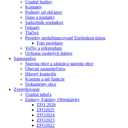
Úradné hodiny
Kontakty
Podnety od občanov
Dane a poplatky
Sadzobník poplatkov
Odpady
Tlačivá
Projekty spolufinancované Európskou úniou
Foto projektov
Voľby a referendum
Ochrana osobných údajov
Samospráva
Starosta obce a zástupca starostu obce
Obecné zastupiteľstvo
Hlavný kontrolór
Komisie a iné funkcie
Dokumenty obce
Zverejňovanie
Úradná tabuľa
Zmluvy, Faktúry, Objednávky
ZFO 2026
ZFO2025
ZFO2024
ZFO2023
ZFO2022