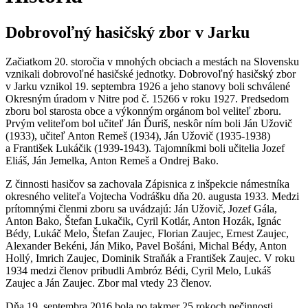
Dobrovoľný hasičský zbor v Jarku
Začiatkom 20. storočia v mnohých obciach a mestách na Slovensku
vznikali dobrovoľné hasičské jednotky. Dobrovoľný hasičský zbor
v Jarku vznikol 19. septembra 1926 a jeho stanovy boli schválené
Okresným úradom v Nitre pod č. 15266 v roku 1927. Predsedom
zboru bol starosta obce a výkonným orgánom bol veliteľ zboru.
Prvým veliteľom bol učiteľ Ján Ďuriš, neskôr ním boli Ján Užovič
(1933), učiteľ Anton Remeš (1934), Ján Užovič (1935-1938)
a František Lukáčik (1939-1943). Tajomníkmi boli učitelia Jozef
Eliáš, Ján Jemelka, Anton Remeš a Ondrej Bako.
Z činnosti hasičov sa zachovala Zápisnica z inšpekcie námestníka
okresného veliteľa Vojtecha Vodrášku dňa 20. augusta 1933. Medzi
prítomnými členmi zboru sa uvádzajú: Ján Užovič, Jozef Gála,
Anton Bako, Štefan Lukačik, Cyril Kotlár, Anton Hozák, Ignác
Bédy, Lukáč Melo, Štefan Zaujec, Florian Zaujec, Ernest Zaujec,
Alexander Bekéni, Ján Miko, Pavel Bošáni, Michal Bédy, Anton
Hollý, Imrich Zaujec, Dominik Straňák a František Zaujec. V roku
1934 medzi členov pribudli Ambróz Bédi, Cyril Melo, Lukáš
Zaujec a Ján Zaujec. Zbor mal vtedy 23 členov.
Dňa 19. septembra 2016 bola po takmer 25 rokoch nečinnosti