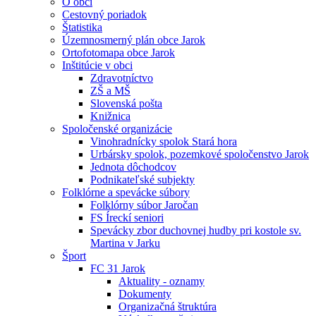
O obci
Cestovný poriadok
Štatistika
Územnosmerný plán obce Jarok
Ortofotomapa obce Jarok
Inštitúcie v obci
Zdravotníctvo
ZŠ a MŠ
Slovenská pošta
Knižnica
Spoločenské organizácie
Vinohradnícky spolok Stará hora
Urbársky spolok, pozemkové spoločenstvo Jarok
Jednota dôchodcov
Podnikateľské subjekty
Folklórne a spevácke súbory
Folklórny súbor Jaročan
FS Íreckí seniori
Spevácky zbor duchovnej hudby pri kostole sv.
Martina v Jarku
Šport
FC 31 Jarok
Aktuality - oznamy
Dokumenty
Organizačná štruktúra