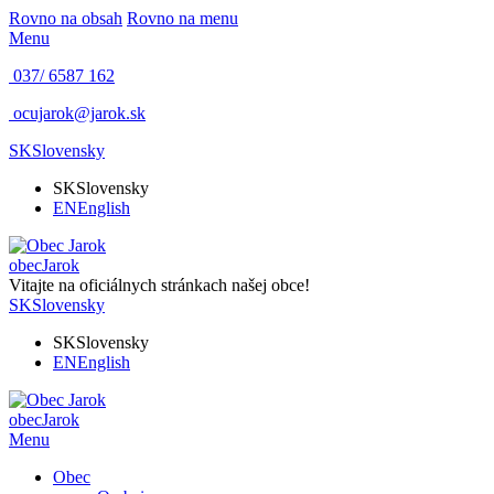
Rovno na obsah
Rovno na menu
Menu
037/ 6587 162
ocujarok@jarok.sk
SK
Slovensky
SK
Slovensky
EN
English
obec
Jarok
Vitajte na oficiálnych stránkach našej obce!
SK
Slovensky
SK
Slovensky
EN
English
obec
Jarok
Menu
Obec