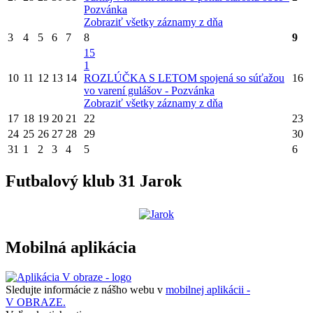
Pozvánka
Zobraziť všetky záznamy z dňa
3
4
5
6
7
8
9
15
1
10
11
12
13
14
ROZLÚČKA S LETOM spojená so súťažou
16
vo varení gulášov - Pozvánka
Zobraziť všetky záznamy z dňa
17
18
19
20
21
22
23
24
25
26
27
28
29
30
31
1
2
3
4
5
6
Futbalový klub 31 Jarok
Mobilná aplikácia
Sledujte informácie z nášho webu v
mobilnej aplikácii -
V OBRAZE.