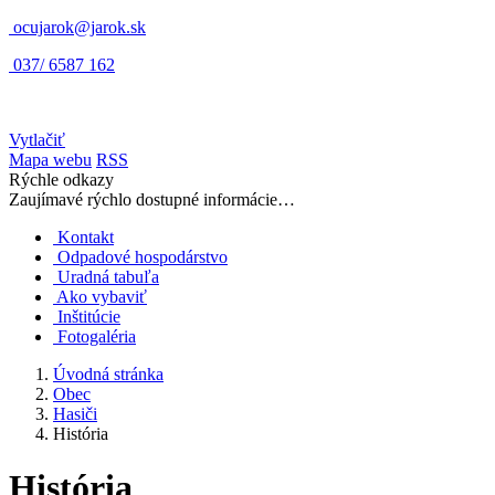
ocujarok@jarok.sk
037/ 6587 162
Vytlačiť
Mapa webu
RSS
Rýchle odkazy
Zaujímavé rýchlo dostupné informácie…
Kontakt
Odpadové hospodárstvo
Uradná tabuľa
Ako vybaviť
Inštitúcie
Fotogaléria
Úvodná stránka
Obec
Hasiči
História
História