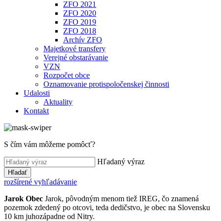
ZFO 2021
ZFO 2020
ZFO 2019
ZFO 2018
Archív ZFO
Majetkové transfery
Verejné obstarávanie
VZN
Rozpočet obce
Oznamovanie protispoločenskej činnosti
Udalosti
Aktuality
Kontakt
S čím vám môžeme pomôcť?
Hľadaný výraz
Hľadať
rozšírené vyhľadávanie
Jarok
Obec
Jarok, pôvodným menom tiež IREG, čo znamená
pozemok zdedený po otcovi, teda dedičstvo, je obec na Slovensku
10 km juhozápadne od Nitry.