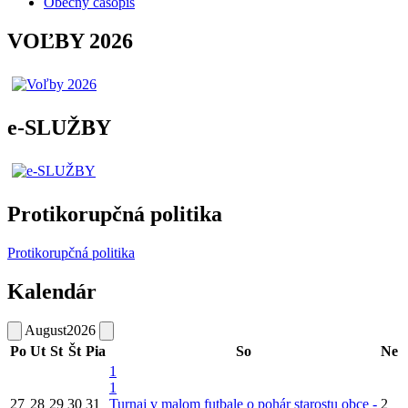
Obecný časopis
VOĽBY 2026
e-SLUŽBY
Protikorupčná politika
Protikorupčná politika
Kalendár
August
2026
Po
Ut
St
Št
Pia
So
Ne
1
1
27
28
29
30
31
Turnaj v malom futbale o pohár starostu obce -
2