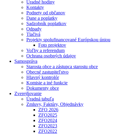
Úradné hodiny
Kontakty
Podnety od občanov
Dane a poplatky
Sadzobník poplatkov
Odpady
Tlačivá
Projekty spolufinancované Európskou úniou
Foto projektov
Voľby a referendum
Ochrana osobných údajov
Samospráva
Starosta obce a zástupca starostu obce
Obecné zastupiteľstvo
Hlavný kontrolór
Komisie a iné funkcie
Dokumenty obce
Zverejňovanie
Úradná tabuľa
Zmluvy, Faktúry, Objednávky
ZFO 2026
ZFO2025
ZFO2024
ZFO2023
ZFO2022