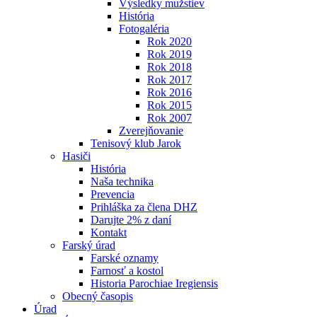
Výsledky mužstiev
História
Fotogaléria
Rok 2020
Rok 2019
Rok 2018
Rok 2017
Rok 2016
Rok 2015
Rok 2007
Zverejňovanie
Tenisový klub Jarok
Hasiči
História
Naša technika
Prevencia
Prihláška za člena DHZ
Darujte 2% z daní
Kontakt
Farský úrad
Farské oznamy
Farnosť a kostol
Historia Parochiae Iregiensis
Obecný časopis
Úrad