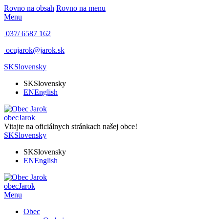
Rovno na obsah
Rovno na menu
Menu
037/ 6587 162
ocujarok@jarok.sk
SK
Slovensky
SK
Slovensky
EN
English
obec
Jarok
Vitajte na oficiálnych stránkach našej obce!
SK
Slovensky
SK
Slovensky
EN
English
obec
Jarok
Menu
Obec