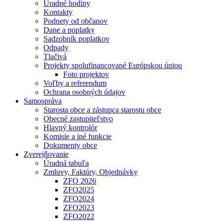
Úradné hodiny
Kontakty
Podnety od občanov
Dane a poplatky
Sadzobník poplatkov
Odpady
Tlačivá
Projekty spolufinancované Európskou úniou
Foto projektov
Voľby a referendum
Ochrana osobných údajov
Samospráva
Starosta obce a zástupca starostu obce
Obecné zastupiteľstvo
Hlavný kontrolór
Komisie a iné funkcie
Dokumenty obce
Zverejňovanie
Úradná tabuľa
Zmluvy, Faktúry, Objednávky
ZFO 2026
ZFO2025
ZFO2024
ZFO2023
ZFO2022