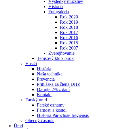
Výsledky mužstiev
História
Fotogaléria
Rok 2020
Rok 2019
Rok 2018
Rok 2017
Rok 2016
Rok 2015
Rok 2007
Zverejňovanie
Tenisový klub Jarok
Hasiči
História
Naša technika
Prevencia
Prihláška za člena DHZ
Darujte 2% z daní
Kontakt
Farský úrad
Farské oznamy
Farnosť a kostol
Historia Parochiae Iregiensis
Obecný časopis
Úrad