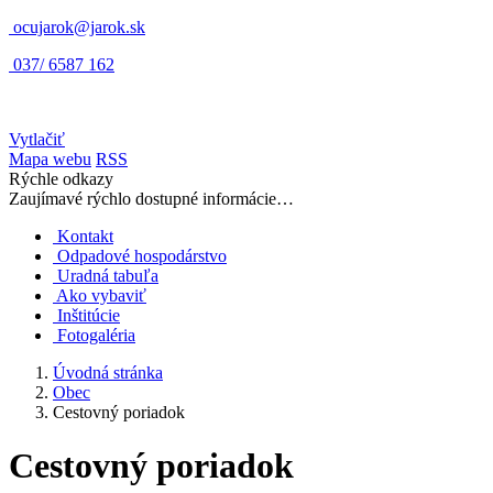
ocujarok@jarok.sk
037/ 6587 162
Vytlačiť
Mapa webu
RSS
Rýchle odkazy
Zaujímavé rýchlo dostupné informácie…
Kontakt
Odpadové hospodárstvo
Uradná tabuľa
Ako vybaviť
Inštitúcie
Fotogaléria
Úvodná stránka
Obec
Cestovný poriadok
Cestovný poriadok