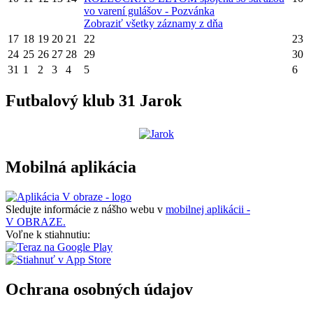
vo varení gulášov - Pozvánka
Zobraziť všetky záznamy z dňa
17
18
19
20
21
22
23
24
25
26
27
28
29
30
31
1
2
3
4
5
6
Futbalový klub 31 Jarok
Mobilná aplikácia
Sledujte informácie z nášho webu v
mobilnej aplikácii -
V OBRAZE.
Voľne k stiahnutiu:
Ochrana osobných údajov