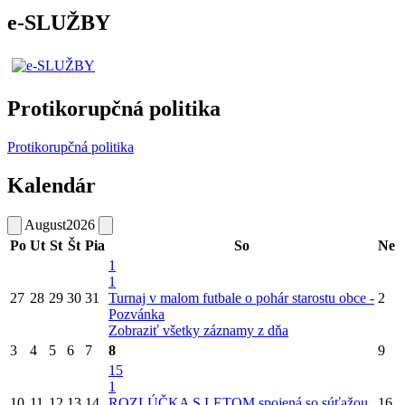
e-SLUŽBY
Protikorupčná politika
Protikorupčná politika
Kalendár
August
2026
Po
Ut
St
Št
Pia
So
Ne
1
1
27
28
29
30
31
Turnaj v malom futbale o pohár starostu obce -
2
Pozvánka
Zobraziť všetky záznamy z dňa
3
4
5
6
7
8
9
15
1
10
11
12
13
14
ROZLÚČKA S LETOM spojená so súťažou
16