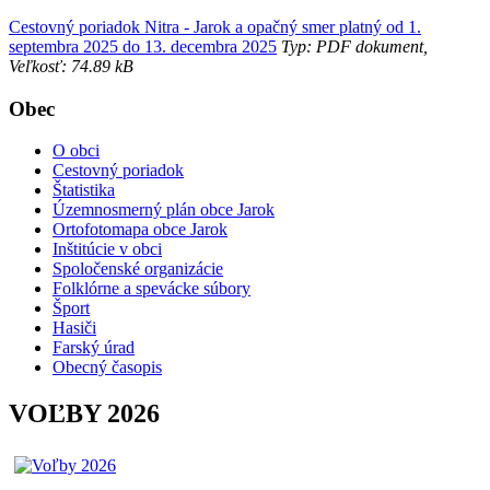
Cestovný poriadok Nitra - Jarok a opačný smer platný od 1.
septembra 2025 do 13. decembra 2025
Typ: PDF dokument,
Veľkosť: 74.89 kB
Obec
O obci
Cestovný poriadok
Štatistika
Územnosmerný plán obce Jarok
Ortofotomapa obce Jarok
Inštitúcie v obci
Spoločenské organizácie
Folklórne a spevácke súbory
Šport
Hasiči
Farský úrad
Obecný časopis
VOĽBY 2026