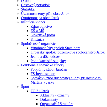
O obci
Cestovný poriadok
Štatistika
Územnosmerný plán obce Jarok
Ortofotomapa obce Jarok
Inštitúcie v obci
Zdravotníctvo
ZŠ a MŠ
Slovenská pošta
Knižnica
Spoločenské organizácie
Vinohradnícky spolok Stará hora
Urbársky spolok, pozemkové spoločenstvo Jarok
Jednota dôchodcov
Podnikateľské subjekty
Folklórne a spevácke súbory
Folklórny súbor Jaročan
FS Íreckí seniori
Spevácky zbor duchovnej hudby pri kostole sv.
Martina v Jarku
Šport
FC 31 Jarok
Aktuality - oznamy
Dokumenty
Organizačná štruktúra