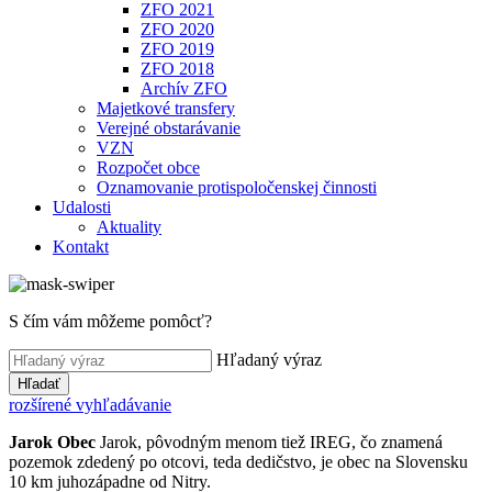
ZFO 2021
ZFO 2020
ZFO 2019
ZFO 2018
Archív ZFO
Majetkové transfery
Verejné obstarávanie
VZN
Rozpočet obce
Oznamovanie protispoločenskej činnosti
Udalosti
Aktuality
Kontakt
S čím vám môžeme pomôcť?
Hľadaný výraz
Hľadať
rozšírené vyhľadávanie
Jarok
Obec
Jarok, pôvodným menom tiež IREG, čo znamená
pozemok zdedený po otcovi, teda dedičstvo, je obec na Slovensku
10 km juhozápadne od Nitry.