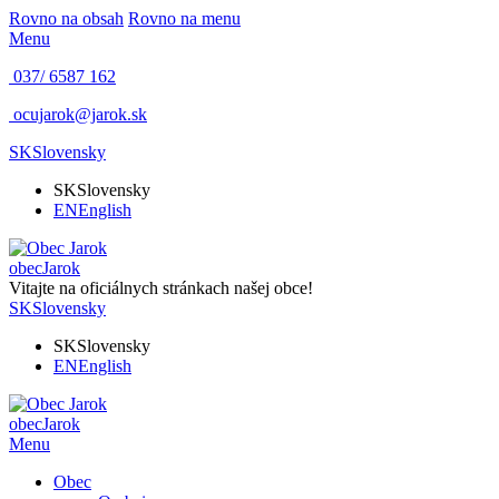
Rovno na obsah
Rovno na menu
Menu
037/ 6587 162
ocujarok@jarok.sk
SK
Slovensky
SK
Slovensky
EN
English
obec
Jarok
Vitajte na oficiálnych stránkach našej obce!
SK
Slovensky
SK
Slovensky
EN
English
obec
Jarok
Menu
Obec