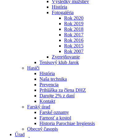
Výsledky mužstiev
História
Fotogaléria
Rok 2020
Rok 2019
Rok 2018
Rok 2017
Rok 2016
Rok 2015
Rok 2007
Zverejňovanie
Tenisový klub Jarok
Hasiči
História
Naša technika
Prevencia
Prihláška za člena DHZ
Darujte 2% z daní
Kontakt
Farský úrad
Farské oznamy
Farnosť a kostol
Historia Parochiae Iregiensis
Obecný časopis
Úrad