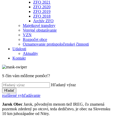
ZFO 2021
ZFO 2020
ZFO 2019
ZFO 2018
Archív ZFO
Majetkové transfery
Verejné obstarávanie
VZN
Rozpočet obce
Oznamovanie protispoločenskej činnosti
Udalosti
Aktuality
Kontakt
S čím vám môžeme pomôcť?
Hľadaný výraz
Hľadať
rozšírené vyhľadávanie
Jarok
Obec
Jarok, pôvodným menom tiež IREG, čo znamená
pozemok zdedený po otcovi, teda dedičstvo, je obec na Slovensku
10 km juhozápadne od Nitry.