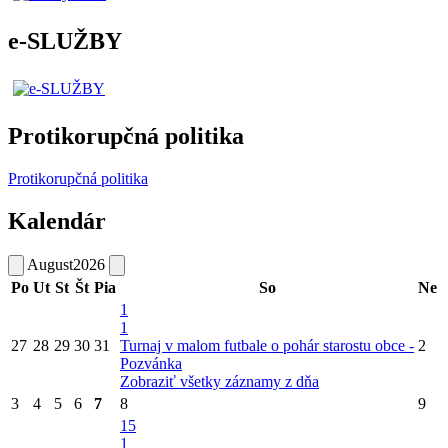
e-SLUŽBY
Protikorupčná politika
Protikorupčná politika
Kalendár
August
2026
Po
Ut
St
Št
Pia
So
Ne
1
1
27
28
29
30
31
Turnaj v malom futbale o pohár starostu obce -
2
Pozvánka
Zobraziť všetky záznamy z dňa
3
4
5
6
7
8
9
15
1