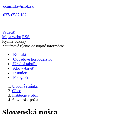
ocujarok@jarok.sk
037/ 6587 162
Vytlačiť
Mapa webu
RSS
Rýchle odkazy
Zaujímavé rýchlo dostupné informácie…
Kontakt
Odpadové hospodárstvo
Uradná tabuľa
Ako vybaviť
Inštitúcie
Fotogaléria
Úvodná stránka
Obec
Inštitúcie v obci
Slovenská pošta
Slovenská pošta