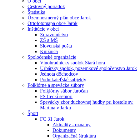
O obci
Cestovný poriadok
Štatistika
Územnosmerný plán obce Jarok
Ortofotomapa obce Jarok
Inštitúcie v obci
Zdravotníctvo
ZŠ a MŠ
Slovenská pošta
Knižnica
Spoločenské organizácie
Vinohradnícky spolok Stará hora
Urbársky spolok, pozemkové spoločenstvo Jarok
Jednota dôchodcov
Podnikateľské subjekty
Folklórne a spevácke súbory
Folklórny súbor Jaročan
FS Íreckí seniori
Spevácky zbor duchovnej hudby pri kostole sv.
Martina v Jarku
Šport
FC 31 Jarok
Aktuality - oznamy
Dokumenty
Organizačná štruktúra