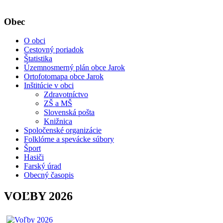
Obec
O obci
Cestovný poriadok
Štatistika
Územnosmerný plán obce Jarok
Ortofotomapa obce Jarok
Inštitúcie v obci
Zdravotníctvo
ZŠ a MŠ
Slovenská pošta
Knižnica
Spoločenské organizácie
Folklórne a spevácke súbory
Šport
Hasiči
Farský úrad
Obecný časopis
VOĽBY 2026