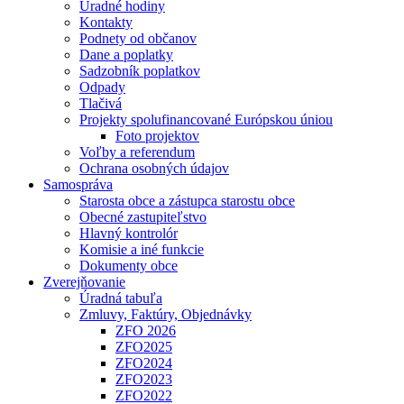
Úradné hodiny
Kontakty
Podnety od občanov
Dane a poplatky
Sadzobník poplatkov
Odpady
Tlačivá
Projekty spolufinancované Európskou úniou
Foto projektov
Voľby a referendum
Ochrana osobných údajov
Samospráva
Starosta obce a zástupca starostu obce
Obecné zastupiteľstvo
Hlavný kontrolór
Komisie a iné funkcie
Dokumenty obce
Zverejňovanie
Úradná tabuľa
Zmluvy, Faktúry, Objednávky
ZFO 2026
ZFO2025
ZFO2024
ZFO2023
ZFO2022