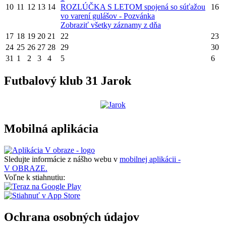
10
11
12
13
14
ROZLÚČKA S LETOM spojená so súťažou
16
vo varení gulášov - Pozvánka
Zobraziť všetky záznamy z dňa
17
18
19
20
21
22
23
24
25
26
27
28
29
30
31
1
2
3
4
5
6
Futbalový klub 31 Jarok
Mobilná aplikácia
Sledujte informácie z nášho webu v
mobilnej aplikácii -
V OBRAZE.
Voľne k stiahnutiu:
Ochrana osobných údajov