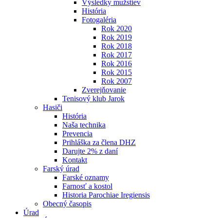
Výsledky mužstiev
História
Fotogaléria
Rok 2020
Rok 2019
Rok 2018
Rok 2017
Rok 2016
Rok 2015
Rok 2007
Zverejňovanie
Tenisový klub Jarok
Hasiči
História
Naša technika
Prevencia
Prihláška za člena DHZ
Darujte 2% z daní
Kontakt
Farský úrad
Farské oznamy
Farnosť a kostol
Historia Parochiae Iregiensis
Obecný časopis
Úrad