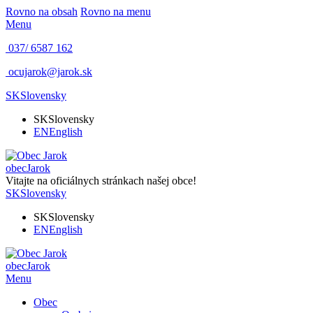
Rovno na obsah
Rovno na menu
Menu
037/ 6587 162
ocujarok@jarok.sk
SK
Slovensky
SK
Slovensky
EN
English
obec
Jarok
Vitajte na oficiálnych stránkach našej obce!
SK
Slovensky
SK
Slovensky
EN
English
obec
Jarok
Menu
Obec