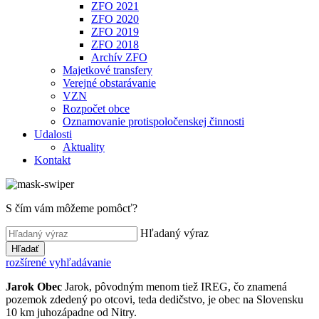
ZFO 2021
ZFO 2020
ZFO 2019
ZFO 2018
Archív ZFO
Majetkové transfery
Verejné obstarávanie
VZN
Rozpočet obce
Oznamovanie protispoločenskej činnosti
Udalosti
Aktuality
Kontakt
S čím vám môžeme pomôcť?
Hľadaný výraz
Hľadať
rozšírené vyhľadávanie
Jarok
Obec
Jarok, pôvodným menom tiež IREG, čo znamená
pozemok zdedený po otcovi, teda dedičstvo, je obec na Slovensku
10 km juhozápadne od Nitry.