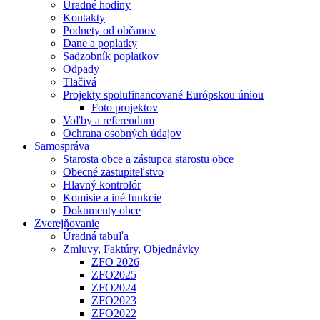
Úradné hodiny
Kontakty
Podnety od občanov
Dane a poplatky
Sadzobník poplatkov
Odpady
Tlačivá
Projekty spolufinancované Európskou úniou
Foto projektov
Voľby a referendum
Ochrana osobných údajov
Samospráva
Starosta obce a zástupca starostu obce
Obecné zastupiteľstvo
Hlavný kontrolór
Komisie a iné funkcie
Dokumenty obce
Zverejňovanie
Úradná tabuľa
Zmluvy, Faktúry, Objednávky
ZFO 2026
ZFO2025
ZFO2024
ZFO2023
ZFO2022