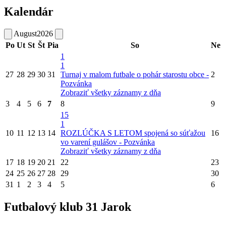
Kalendár
August
2026
Po
Ut
St
Št
Pia
So
Ne
1
1
27
28
29
30
31
Turnaj v malom futbale o pohár starostu obce -
2
Pozvánka
Zobraziť všetky záznamy z dňa
3
4
5
6
7
8
9
15
1
10
11
12
13
14
ROZLÚČKA S LETOM spojená so súťažou
16
vo varení gulášov - Pozvánka
Zobraziť všetky záznamy z dňa
17
18
19
20
21
22
23
24
25
26
27
28
29
30
31
1
2
3
4
5
6
Futbalový klub 31 Jarok