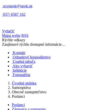
ocujarok@jarok.sk
037/ 6587 162
Vytlačiť
Mapa webu
RSS
Rýchle odkazy
Zaujímavé rýchlo dostupné informácie…
Kontakt
Odpadové hospodárstvo
Uradná tabuľa
Ako vybaviť
Inštitúcie
Fotogaléria
Úvodná stránka
Samospráva
Obecné zastupiteľstvo
Poslanci
Poslanci
Zápisnice a uznesenia