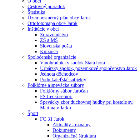
O obci
Cestovný poriadok
Štatistika
Územnosmerný plán obce Jarok
Ortofotomapa obce Jarok
Inštitúcie v obci
Zdravotníctvo
ZŠ a MŠ
Slovenská pošta
Knižnica
Spoločenské organizácie
Vinohradnícky spolok Stará hora
Urbársky spolok, pozemkové spoločenstvo Jarok
Jednota dôchodcov
Podnikateľské subjekty
Folklórne a spevácke súbory
Folklórny súbor Jaročan
FS Íreckí seniori
Spevácky zbor duchovnej hudby pri kostole sv.
Martina v Jarku
Šport
FC 31 Jarok
Aktuality - oznamy
Dokumenty
Organizačná štruktúra