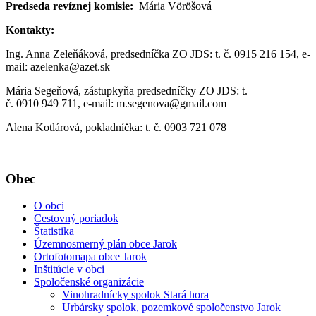
Predseda revíznej komisie:
Mária Vöröšová
Kontakty:
Ing. Anna Zeleňáková, predsedníčka ZO JDS: t. č. 0915 216 154, e-
mail: azelenka@azet.sk
Mária Segeňová, zástupkyňa predsedníčky ZO JDS: t.
č. 0910 949 711, e-mail: m.segenova@gmail.com
Alena Kotlárová, pokladníčka: t. č. 0903 721 078
Obec
O obci
Cestovný poriadok
Štatistika
Územnosmerný plán obce Jarok
Ortofotomapa obce Jarok
Inštitúcie v obci
Spoločenské organizácie
Vinohradnícky spolok Stará hora
Urbársky spolok, pozemkové spoločenstvo Jarok