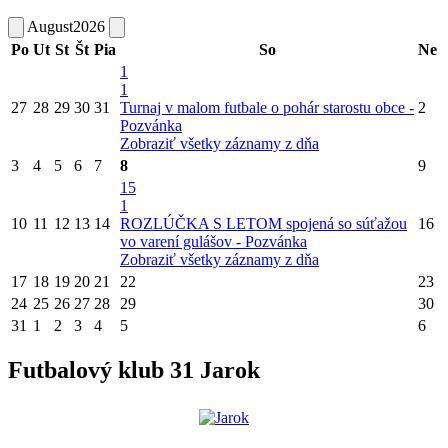
August
2026
Po
Ut
St
Št
Pia
So
Ne
1
1
27
28
29
30
31
Turnaj v malom futbale o pohár starostu obce -
2
Pozvánka
Zobraziť všetky záznamy z dňa
3
4
5
6
7
8
9
15
1
10
11
12
13
14
ROZLÚČKA S LETOM spojená so súťažou
16
vo varení gulášov - Pozvánka
Zobraziť všetky záznamy z dňa
17
18
19
20
21
22
23
24
25
26
27
28
29
30
31
1
2
3
4
5
6
Futbalový klub 31 Jarok