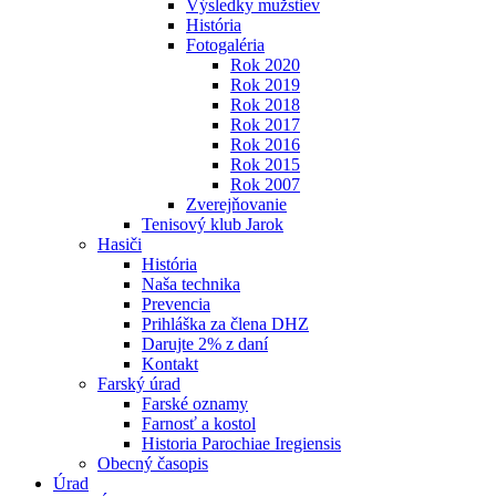
Výsledky mužstiev
História
Fotogaléria
Rok 2020
Rok 2019
Rok 2018
Rok 2017
Rok 2016
Rok 2015
Rok 2007
Zverejňovanie
Tenisový klub Jarok
Hasiči
História
Naša technika
Prevencia
Prihláška za člena DHZ
Darujte 2% z daní
Kontakt
Farský úrad
Farské oznamy
Farnosť a kostol
Historia Parochiae Iregiensis
Obecný časopis
Úrad