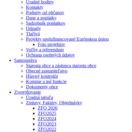
Úradné hodiny
Kontakty
Podnety od občanov
Dane a poplatky
Sadzobník poplatkov
Odpady
Tlačivá
Projekty spolufinancované Európskou úniou
Foto projektov
Voľby a referendum
Ochrana osobných údajov
Samospráva
Starosta obce a zástupca starostu obce
Obecné zastupiteľstvo
Hlavný kontrolór
Komisie a iné funkcie
Dokumenty obce
Zverejňovanie
Úradná tabuľa
Zmluvy, Faktúry, Objednávky
ZFO 2026
ZFO2025
ZFO2024
ZFO2023
ZFO2022