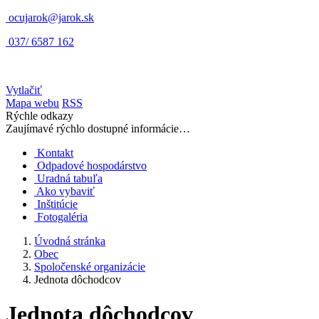
ocujarok@jarok.sk
037/ 6587 162
Vytlačiť
Mapa webu
RSS
Rýchle odkazy
Zaujímavé rýchlo dostupné informácie…
Kontakt
Odpadové hospodárstvo
Uradná tabuľa
Ako vybaviť
Inštitúcie
Fotogaléria
Úvodná stránka
Obec
Spoločenské organizácie
Jednota dôchodcov
Jednota dôchodcov