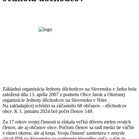
Základná organizácia Jednoty dôchodcov na Slovensku v Jarku bola
založená dňa 13. apríla 2007 z podnetu Obce Jarok a Okresnej
organizácie Jednoty dôchodcov na Slovensku v Nitre.
Na zakladajúcej schôdzi sa zúčastnilo 68 občanov – dôchodcov
obce. K 1. januáru 2024 bol počet členov 149.
Za 17 rokov svojej činnosti si získala veľkú dôveru nielen svojich
členov, ale aj občanov obce. Počtom členov sa radí medzi tie väčšie
v rámci okresu, ale aj kraja. Svoju činnosť zameriava v zmysle
zásad JDS na Slovensku na naplnenie hlavného cieľa, a tým je