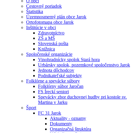
O obci
Cestovný poriadok
Štatistika
Územnosmerný plán obce Jarok
Ortofotomapa obce Jarok
Inštitúcie v obci
Zdravotníctvo
ZŠ a MŠ
Slovenská pošta
Knižnica
Spoločenské organizácie
Vinohradnícky spolok Stará hora
Urbársky spolok, pozemkové spoločenstvo Jarok
Jednota dôchodcov
Podnikateľské subjekty
Folklórne a spevácke súbory
Folklórny súbor Jaročan
FS Íreckí seniori
Spevácky zbor duchovnej hudby pri kostole sv.
Martina v Jarku
Šport
FC 31 Jarok
Aktuality - oznamy
Dokumenty
Organizačná štruktúra