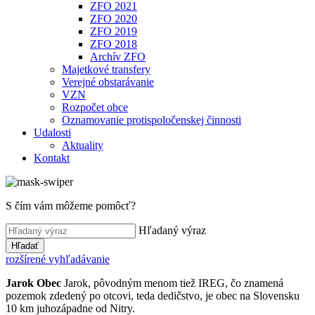
ZFO 2021
ZFO 2020
ZFO 2019
ZFO 2018
Archív ZFO
Majetkové transfery
Verejné obstarávanie
VZN
Rozpočet obce
Oznamovanie protispoločenskej činnosti
Udalosti
Aktuality
Kontakt
S čím vám môžeme pomôcť?
Hľadaný výraz
Hľadať
rozšírené vyhľadávanie
Jarok
Obec
Jarok, pôvodným menom tiež IREG, čo znamená
pozemok zdedený po otcovi, teda dedičstvo, je obec na Slovensku
10 km juhozápadne od Nitry.