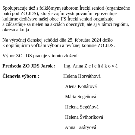
Spolupracuje tiež s folklórnym súborom Íreckí seniori (organizačne
patrí pod ZO JDS), ktorý svojím vystupovaním reprezentuje
kultúrne dedičstvo našej obce. FS Íreckí seniori organizuje
a zúčastňuje sa nielen na akciách obecných, ale aj v rámci regiónu,
okresu a kraja.
Na výročnej členskej schôdzi dňa 25. februára 2024 došlo
k doplňujúcim voľbám výboru a revíznej komisie ZO JDS.
Výbor ZO JDS pracuje v tomto zložení:
Predseda ZO JDS Jarok :
Ing. Anna Z e l e ň á k o v á
Členovia výboru :
Helena Horváthová
Alena Kotlárová
Mária Segeňová
Helena Segéňová
Helena Švihoríková
Anna Tasáryová