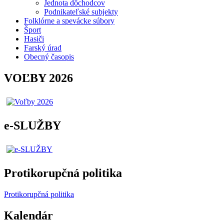
Jednota dôchodcov
Podnikateľské subjekty
Folklórne a spevácke súbory
Šport
Hasiči
Farský úrad
Obecný časopis
VOĽBY 2026
e-SLUŽBY
Protikorupčná politika
Protikorupčná politika
Kalendár