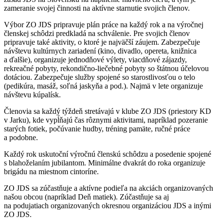
zameranie svojej činnosti na aktívne starnutie svojich členov.
Výbor ZO JDS pripravuje plán práce na každý rok a na výročnej
členskej schôdzi predkladá na schválenie. Pre svojich členov
pripravuje také aktivity, o ktoré je najväčší záujem. Zabezpečuje
návštevu kultúrnych zariadení (kino, divadlo, opereta, knižnica
a ďalšie), organizuje jednodňové výlety, viacdňové zájazdy,
rekreačné pobyty, rekondično-liečebné pobyty so štátnou účelovou
dotáciou. Zabezpečuje služby spojené so starostlivosťou o telo
(pedikúra, masáž, soľná jaskyňa a pod.). Najmä v lete organizuje
návštevu kúpalísk.
Členovia sa každý týždeň stretávajú v klube ZO JDS (priestory KD
v Jarku), kde vypĺňajú čas rôznymi aktivitami, napríklad pozeranie
starých fotiek, počúvanie hudby, tréning pamäte, ručné práce
a podobne.
Každý rok uskutoční výročnú členskú schôdzu a posedenie spojené
s blahoželaním jubilantom. Minimálne dvakrát do roka organizuje
brigádu na miestnom cintoríne.
ZO JDS sa zúčastňuje a aktívne podieľa na akciách organizovaných
našou obcou (napríklad Deň matiek). Zúčastňuje sa aj
na podujatiach organizovaných okresnou organizáciou JDS a inými
ZO JDS.