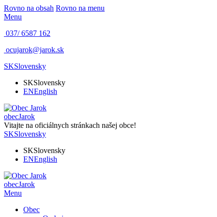
Rovno na obsah
Rovno na menu
Menu
037/ 6587 162
ocujarok@jarok.sk
SK
Slovensky
SK
Slovensky
EN
English
obec
Jarok
Vitajte na oficiálnych stránkach našej obce!
SK
Slovensky
SK
Slovensky
EN
English
obec
Jarok
Menu
Obec