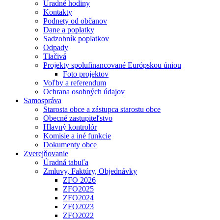
Úradné hodiny
Kontakty
Podnety od občanov
Dane a poplatky
Sadzobník poplatkov
Odpady
Tlačivá
Projekty spolufinancované Európskou úniou
Foto projektov
Voľby a referendum
Ochrana osobných údajov
Samospráva
Starosta obce a zástupca starostu obce
Obecné zastupiteľstvo
Hlavný kontrolór
Komisie a iné funkcie
Dokumenty obce
Zverejňovanie
Úradná tabuľa
Zmluvy, Faktúry, Objednávky
ZFO 2026
ZFO2025
ZFO2024
ZFO2023
ZFO2022