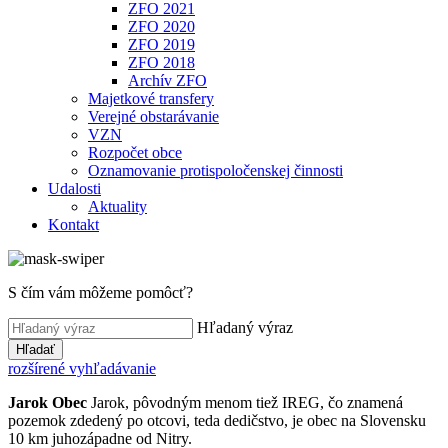
ZFO 2021
ZFO 2020
ZFO 2019
ZFO 2018
Archív ZFO
Majetkové transfery
Verejné obstarávanie
VZN
Rozpočet obce
Oznamovanie protispoločenskej činnosti
Udalosti
Aktuality
Kontakt
S čím vám môžeme pomôcť?
Hľadaný výraz
Hľadať
rozšírené vyhľadávanie
Jarok
Obec
Jarok, pôvodným menom tiež IREG, čo znamená
pozemok zdedený po otcovi, teda dedičstvo, je obec na Slovensku
10 km juhozápadne od Nitry.