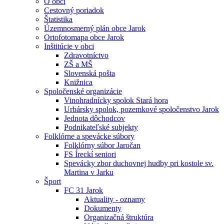
O obci
Cestovný poriadok
Štatistika
Územnosmerný plán obce Jarok
Ortofotomapa obce Jarok
Inštitúcie v obci
Zdravotníctvo
ZŠ a MŠ
Slovenská pošta
Knižnica
Spoločenské organizácie
Vinohradnícky spolok Stará hora
Urbársky spolok, pozemkové spoločenstvo Jarok
Jednota dôchodcov
Podnikateľské subjekty
Folklórne a spevácke súbory
Folklórny súbor Jaročan
FS Íreckí seniori
Spevácky zbor duchovnej hudby pri kostole sv.
Martina v Jarku
Šport
FC 31 Jarok
Aktuality - oznamy
Dokumenty
Organizačná štruktúra