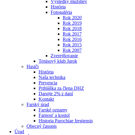
Výsledky mužstiev
História
Fotogaléria
Rok 2020
Rok 2019
Rok 2018
Rok 2017
Rok 2016
Rok 2015
Rok 2007
Zverejňovanie
Tenisový klub Jarok
Hasiči
História
Naša technika
Prevencia
Prihláška za člena DHZ
Darujte 2% z daní
Kontakt
Farský úrad
Farské oznamy
Farnosť a kostol
Historia Parochiae Iregiensis
Obecný časopis
Úrad