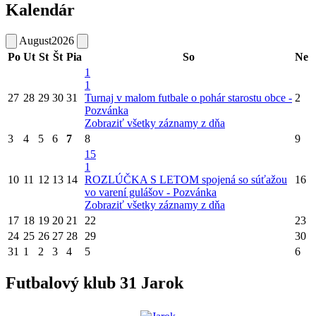
Kalendár
August
2026
Po
Ut
St
Št
Pia
So
Ne
1
1
27
28
29
30
31
Turnaj v malom futbale o pohár starostu obce -
2
Pozvánka
Zobraziť všetky záznamy z dňa
3
4
5
6
7
8
9
15
1
10
11
12
13
14
ROZLÚČKA S LETOM spojená so súťažou
16
vo varení gulášov - Pozvánka
Zobraziť všetky záznamy z dňa
17
18
19
20
21
22
23
24
25
26
27
28
29
30
31
1
2
3
4
5
6
Futbalový klub 31 Jarok