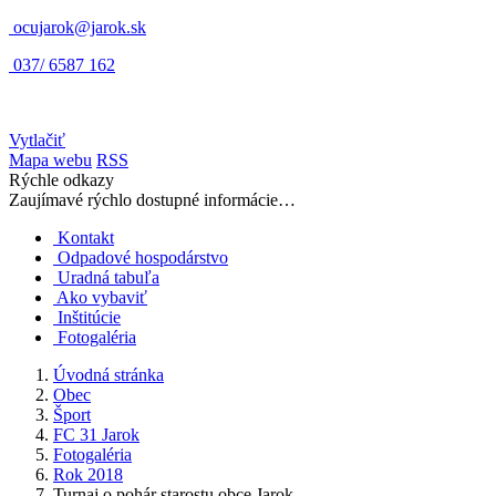
ocujarok@jarok.sk
037/ 6587 162
Vytlačiť
Mapa webu
RSS
Rýchle odkazy
Zaujímavé rýchlo dostupné informácie…
Kontakt
Odpadové hospodárstvo
Uradná tabuľa
Ako vybaviť
Inštitúcie
Fotogaléria
Úvodná stránka
Obec
Šport
FC 31 Jarok
Fotogaléria
Rok 2018
Turnaj o pohár starostu obce Jarok