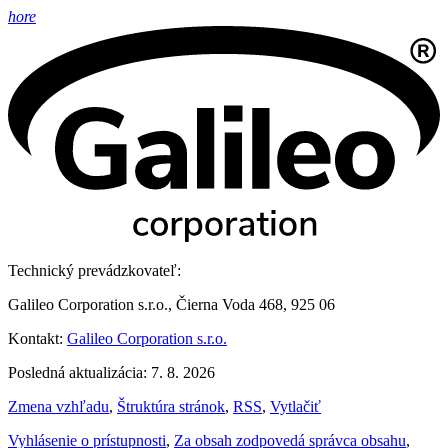
hore
Technický prevádzkovateľ:
Galileo Corporation s.r.o., Čierna Voda 468, 925 06
Kontakt:
Galileo Corporation s.r.o.
Posledná aktualizácia: 7. 8. 2026
Zmena vzhľadu
,
Štruktúra stránok
,
RSS
,
Vytlačiť
Vyhlásenie o prístupnosti
,
Za obsah zodpovedá správca obsahu
,