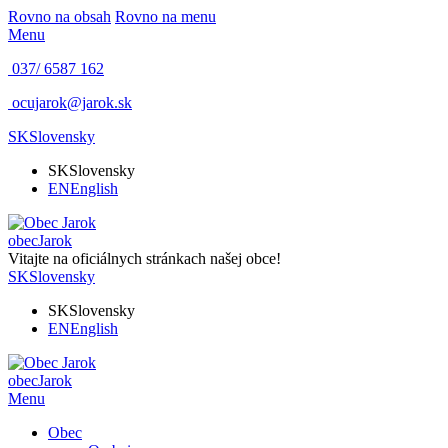
Rovno na obsah
Rovno na menu
Menu
037/ 6587 162
ocujarok@jarok.sk
SK
Slovensky
SK
Slovensky
EN
English
obec
Jarok
Vitajte na oficiálnych stránkach našej obce!
SK
Slovensky
SK
Slovensky
EN
English
obec
Jarok
Menu
Obec