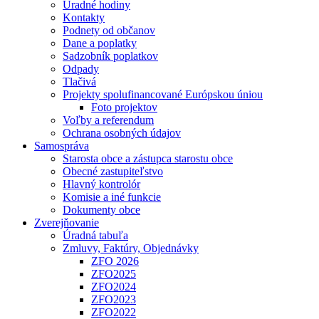
Úradné hodiny
Kontakty
Podnety od občanov
Dane a poplatky
Sadzobník poplatkov
Odpady
Tlačivá
Projekty spolufinancované Európskou úniou
Foto projektov
Voľby a referendum
Ochrana osobných údajov
Samospráva
Starosta obce a zástupca starostu obce
Obecné zastupiteľstvo
Hlavný kontrolór
Komisie a iné funkcie
Dokumenty obce
Zverejňovanie
Úradná tabuľa
Zmluvy, Faktúry, Objednávky
ZFO 2026
ZFO2025
ZFO2024
ZFO2023
ZFO2022