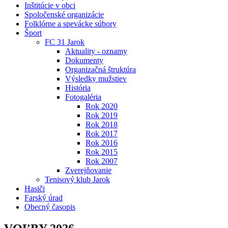
Inštitúcie v obci
Spoločenské organizácie
Folklórne a spevácke súbory
Šport
FC 31 Jarok
Aktuality - oznamy
Dokumenty
Organizačná štruktúra
Výsledky mužstiev
História
Fotogaléria
Rok 2020
Rok 2019
Rok 2018
Rok 2017
Rok 2016
Rok 2015
Rok 2007
Zverejňovanie
Tenisový klub Jarok
Hasiči
Farský úrad
Obecný časopis