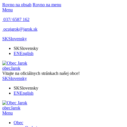
Rovno na obsah
Rovno na menu
Menu
037/ 6587 162
ocujarok@jarok.sk
SK
Slovensky
SK
Slovensky
EN
English
obec
Jarok
Vitajte na oficiálnych stránkach našej obce!
SK
Slovensky
SK
Slovensky
EN
English
obec
Jarok
Menu
Obec