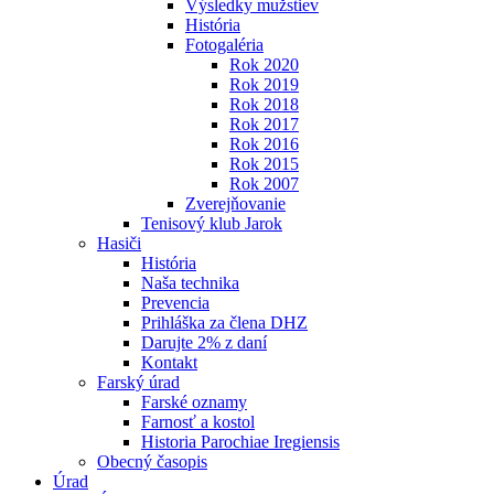
Výsledky mužstiev
História
Fotogaléria
Rok 2020
Rok 2019
Rok 2018
Rok 2017
Rok 2016
Rok 2015
Rok 2007
Zverejňovanie
Tenisový klub Jarok
Hasiči
História
Naša technika
Prevencia
Prihláška za člena DHZ
Darujte 2% z daní
Kontakt
Farský úrad
Farské oznamy
Farnosť a kostol
Historia Parochiae Iregiensis
Obecný časopis
Úrad