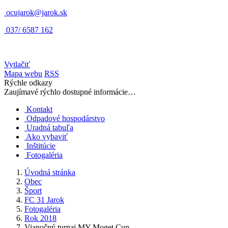
ocujarok@jarok.sk
037/ 6587 162
Vytlačiť
Mapa webu
RSS
Rýchle odkazy
Zaujímavé rýchlo dostupné informácie…
Kontakt
Odpadové hospodárstvo
Uradná tabuľa
Ako vybaviť
Inštitúcie
Fotogaléria
Úvodná stránka
Obec
Šport
FC 31 Jarok
Fotogaléria
Rok 2018
Vianočný turnaj MY Moget Cup