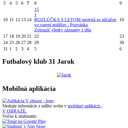
3
4
5
6
7
8
9
15
1
10
11
12
13
14
ROZLÚČKA S LETOM spojená so súťažou
16
vo varení gulášov - Pozvánka
Zobraziť všetky záznamy z dňa
17
18
19
20
21
22
23
24
25
26
27
28
29
30
31
1
2
3
4
5
6
Futbalový klub 31 Jarok
Mobilná aplikácia
Sledujte informácie z nášho webu v
mobilnej aplikácii -
V OBRAZE.
Voľne k stiahnutiu: