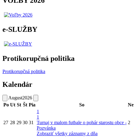
VOĽBY 2026
e-SLUŽBY
Protikorupčná politika
Protikorupčná politika
Kalendár
August
2026
Po
Ut
St
Št
Pia
So
Ne
1
1
27
28
29
30
31
Turnaj v malom futbale o pohár starostu obce -
2
Pozvánka
Zobraziť všetky záznamy z dňa