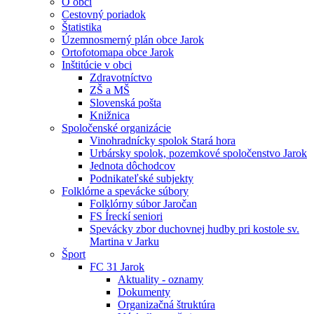
O obci
Cestovný poriadok
Štatistika
Územnosmerný plán obce Jarok
Ortofotomapa obce Jarok
Inštitúcie v obci
Zdravotníctvo
ZŠ a MŠ
Slovenská pošta
Knižnica
Spoločenské organizácie
Vinohradnícky spolok Stará hora
Urbársky spolok, pozemkové spoločenstvo Jarok
Jednota dôchodcov
Podnikateľské subjekty
Folklórne a spevácke súbory
Folklórny súbor Jaročan
FS Íreckí seniori
Spevácky zbor duchovnej hudby pri kostole sv.
Martina v Jarku
Šport
FC 31 Jarok
Aktuality - oznamy
Dokumenty
Organizačná štruktúra