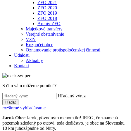
ZFO 2021
ZFO 2020
ZFO 2019
ZFO 2018
Archív ZFO
Majetkové transfery
Verejné obstarávanie
VZN
Rozpočet obce
Oznamovanie protispoločenskej činnosti
Udalosti
Aktuality
Kontakt
S čím vám môžeme pomôcť?
Hľadaný výraz
Hľadať
rozšírené vyhľadávanie
Jarok
Obec
Jarok, pôvodným menom tiež IREG, čo znamená
pozemok zdedený po otcovi, teda dedičstvo, je obec na Slovensku
10 km juhozápadne od Nitry.