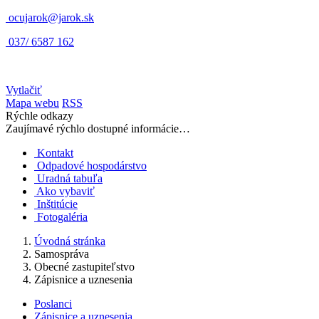
ocujarok@jarok.sk
037/ 6587 162
Vytlačiť
Mapa webu
RSS
Rýchle odkazy
Zaujímavé rýchlo dostupné informácie…
Kontakt
Odpadové hospodárstvo
Uradná tabuľa
Ako vybaviť
Inštitúcie
Fotogaléria
Úvodná stránka
Samospráva
Obecné zastupiteľstvo
Zápisnice a uznesenia
Poslanci
Zápisnice a uznesenia