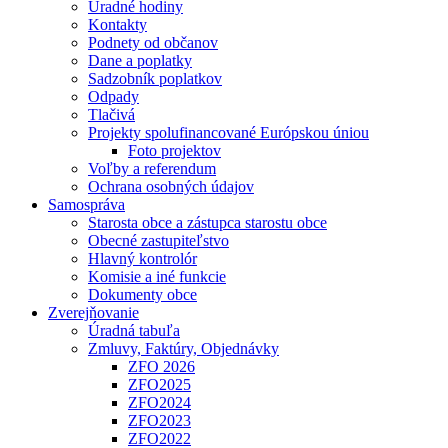
Úradné hodiny
Kontakty
Podnety od občanov
Dane a poplatky
Sadzobník poplatkov
Odpady
Tlačivá
Projekty spolufinancované Európskou úniou
Foto projektov
Voľby a referendum
Ochrana osobných údajov
Samospráva
Starosta obce a zástupca starostu obce
Obecné zastupiteľstvo
Hlavný kontrolór
Komisie a iné funkcie
Dokumenty obce
Zverejňovanie
Úradná tabuľa
Zmluvy, Faktúry, Objednávky
ZFO 2026
ZFO2025
ZFO2024
ZFO2023
ZFO2022