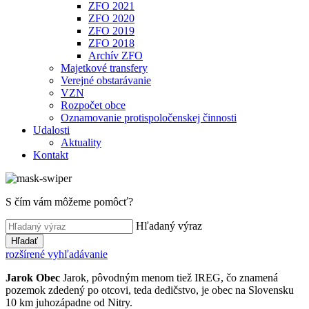
ZFO 2021
ZFO 2020
ZFO 2019
ZFO 2018
Archív ZFO
Majetkové transfery
Verejné obstarávanie
VZN
Rozpočet obce
Oznamovanie protispoločenskej činnosti
Udalosti
Aktuality
Kontakt
S čím vám môžeme pomôcť?
Hľadaný výraz
Hľadať
rozšírené vyhľadávanie
Jarok
Obec
Jarok, pôvodným menom tiež IREG, čo znamená
pozemok zdedený po otcovi, teda dedičstvo, je obec na Slovensku
10 km juhozápadne od Nitry.