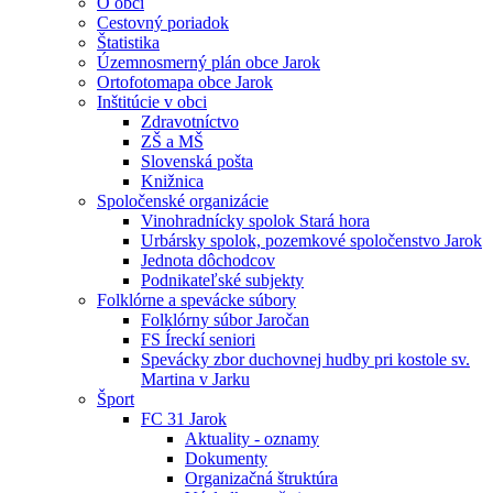
O obci
Cestovný poriadok
Štatistika
Územnosmerný plán obce Jarok
Ortofotomapa obce Jarok
Inštitúcie v obci
Zdravotníctvo
ZŠ a MŠ
Slovenská pošta
Knižnica
Spoločenské organizácie
Vinohradnícky spolok Stará hora
Urbársky spolok, pozemkové spoločenstvo Jarok
Jednota dôchodcov
Podnikateľské subjekty
Folklórne a spevácke súbory
Folklórny súbor Jaročan
FS Íreckí seniori
Spevácky zbor duchovnej hudby pri kostole sv.
Martina v Jarku
Šport
FC 31 Jarok
Aktuality - oznamy
Dokumenty
Organizačná štruktúra