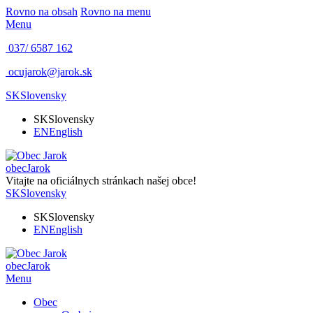
Rovno na obsah
Rovno na menu
Menu
037/ 6587 162
ocujarok@jarok.sk
SK
Slovensky
SK
Slovensky
EN
English
obec
Jarok
Vitajte na oficiálnych stránkach našej obce!
SK
Slovensky
SK
Slovensky
EN
English
obec
Jarok
Menu
Obec