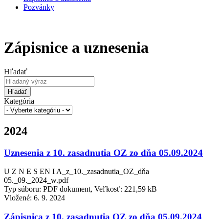
Pozvánky
Zápisnice a uznesenia
Hľadať
Hľadať
Kategória
2024
Uznesenia z 10. zasadnutia OZ zo dňa 05.09.2024
U Z N E S EN I A_z_10._zasadnutia_OZ_dňa
05._09._2024_w.pdf
Typ súboru: PDF dokument, Veľkosť: 221,59 kB
Vložené:
6. 9. 2024
Zápisnica z 10. zasadnutia OZ zo dňa 05.09.2024