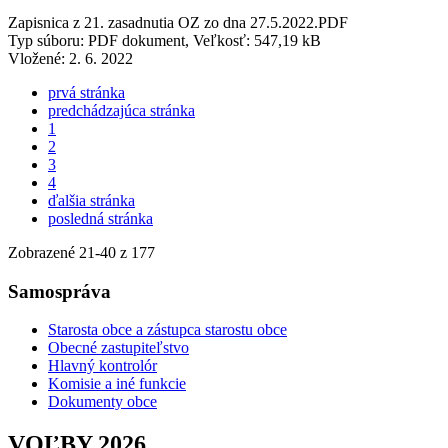
Zapisnica z 21. zasadnutia OZ zo dna 27.5.2022.PDF
Typ súboru: PDF dokument, Veľkosť: 547,19 kB
Vložené:
2. 6. 2022
prvá stránka
predchádzajúca stránka
1
2
3
4
ďalšia stránka
posledná stránka
Zobrazené
21
-
40
z 177
Samospráva
Starosta obce a zástupca starostu obce
Obecné zastupiteľstvo
Hlavný kontrolór
Komisie a iné funkcie
Dokumenty obce
VOĽBY 2026