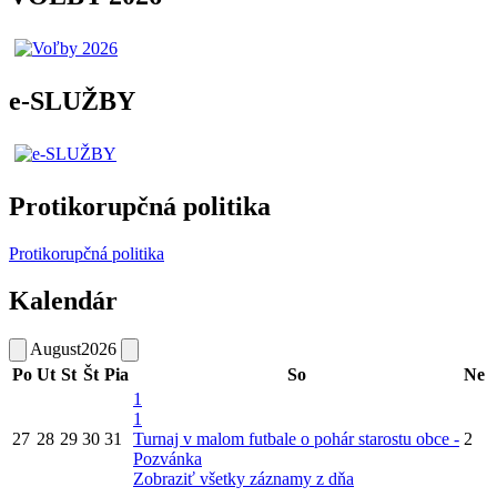
e-SLUŽBY
Protikorupčná politika
Protikorupčná politika
Kalendár
August
2026
Po
Ut
St
Št
Pia
So
Ne
1
1
27
28
29
30
31
Turnaj v malom futbale o pohár starostu obce -
2
Pozvánka
Zobraziť všetky záznamy z dňa