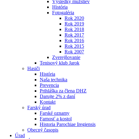
Výsledky mužstiev
História
Fotogaléria
Rok 2020
Rok 2019
Rok 2018
Rok 2017
Rok 2016
Rok 2015
Rok 2007
Zverejňovanie
Tenisový klub Jarok
Hasiči
História
Naša technika
Prevencia
Prihláška za člena DHZ
Darujte 2% z daní
Kontakt
Farský úrad
Farské oznamy
Farnosť a kostol
Historia Parochiae Iregiensis
Obecný časopis
Úrad