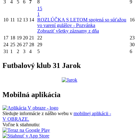
3
4
5
6
7
8
9
15
1
10
11
12
13
14
ROZLÚČKA S LETOM spojená so súťažou
16
vo varení gulášov - Pozvánka
Zobraziť všetky záznamy z dňa
17
18
19
20
21
22
23
24
25
26
27
28
29
30
31
1
2
3
4
5
6
Futbalový klub 31 Jarok
Mobilná aplikácia
Sledujte informácie z nášho webu v
mobilnej aplikácii -
V OBRAZE.
Voľne k stiahnutiu: