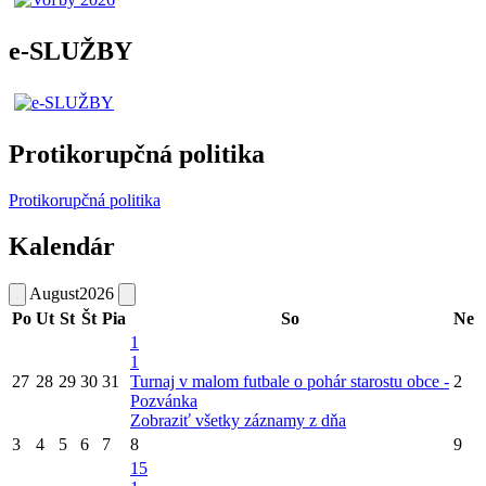
e-SLUŽBY
Protikorupčná politika
Protikorupčná politika
Kalendár
August
2026
Po
Ut
St
Št
Pia
So
Ne
1
1
27
28
29
30
31
Turnaj v malom futbale o pohár starostu obce -
2
Pozvánka
Zobraziť všetky záznamy z dňa
3
4
5
6
7
8
9
15