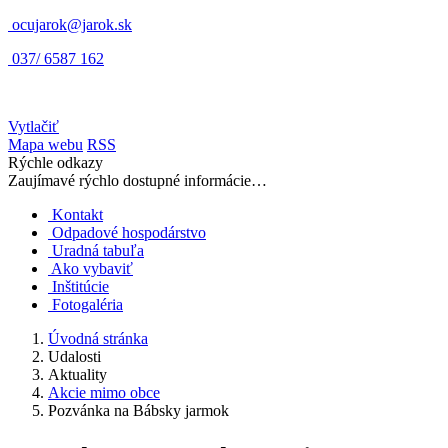
ocujarok@jarok.sk
037/ 6587 162
Vytlačiť
Mapa webu
RSS
Rýchle odkazy
Zaujímavé rýchlo dostupné informácie…
Kontakt
Odpadové hospodárstvo
Uradná tabuľa
Ako vybaviť
Inštitúcie
Fotogaléria
Úvodná stránka
Udalosti
Aktuality
Akcie mimo obce
Pozvánka na Bábsky jarmok