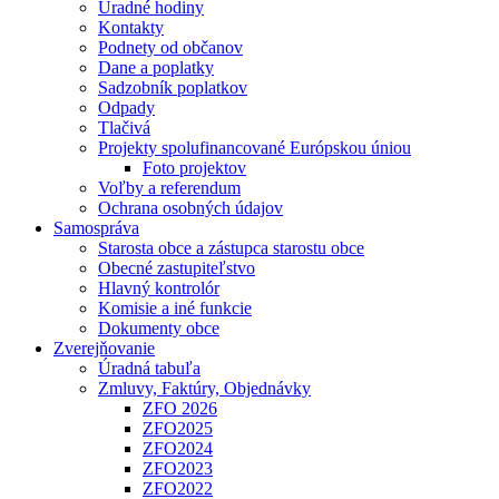
Úradné hodiny
Kontakty
Podnety od občanov
Dane a poplatky
Sadzobník poplatkov
Odpady
Tlačivá
Projekty spolufinancované Európskou úniou
Foto projektov
Voľby a referendum
Ochrana osobných údajov
Samospráva
Starosta obce a zástupca starostu obce
Obecné zastupiteľstvo
Hlavný kontrolór
Komisie a iné funkcie
Dokumenty obce
Zverejňovanie
Úradná tabuľa
Zmluvy, Faktúry, Objednávky
ZFO 2026
ZFO2025
ZFO2024
ZFO2023
ZFO2022