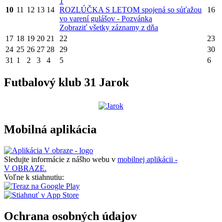
1
10
11
12
13
14
ROZLÚČKA S LETOM spojená so súťažou
16
vo varení gulášov - Pozvánka
Zobraziť všetky záznamy z dňa
17
18
19
20
21
22
23
24
25
26
27
28
29
30
31
1
2
3
4
5
6
Futbalový klub 31 Jarok
Mobilná aplikácia
Sledujte informácie z nášho webu v
mobilnej aplikácii -
V OBRAZE.
Voľne k stiahnutiu:
Ochrana osobných údajov