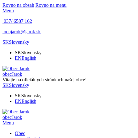
Rovno na obsah
Rovno na menu
Menu
037/ 6587 162
ocujarok@jarok.sk
SK
Slovensky
SK
Slovensky
EN
English
obec
Jarok
Vitajte na oficiálnych stránkach našej obce!
SK
Slovensky
SK
Slovensky
EN
English
obec
Jarok
Menu
Obec