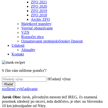
ZFO 2021
ZFO 2020
ZFO 2019
ZFO 2018
Archív ZFO
Majetkové transfery
Verejné obstarávanie
VZN
Rozpočet obce
Oznamovanie protispoločenskej činnosti
Udalosti
Aktuality
Kontakt
S čím vám môžeme pomôcť?
Hľadaný výraz
Hľadať
rozšírené vyhľadávanie
Jarok
Obec
Jarok, pôvodným menom tiež IREG, čo znamená
pozemok zdedený po otcovi, teda dedičstvo, je obec na Slovensku
10 km juhozápadne od Nitry.