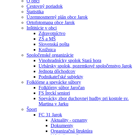
O obci
Cestovný poriadok
Štatistika
Územnosmerný plán obce Jarok
Ortofotomapa obce Jarok
Inštitúcie v obci
Zdravotníctvo
ZŠ a MŠ
Slovenská pošta
Knižnica
Spoločenské organizácie
Vinohradnícky spolok Stará hora
Urbársky spolok, pozemkové spoločenstvo Jarok
Jednota dôchodcov
Podnikateľské subjekty
Folklórne a spevácke súbory
Folklórny súbor Jaročan
FS Íreckí seniori
Spevácky zbor duchovnej hudby pri kostole sv.
Martina v Jarku
Šport
FC 31 Jarok
Aktuality - oznamy
Dokumenty
Organizačná štruktúra