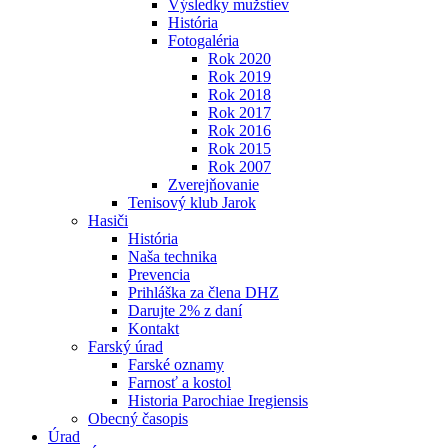
Výsledky mužstiev
História
Fotogaléria
Rok 2020
Rok 2019
Rok 2018
Rok 2017
Rok 2016
Rok 2015
Rok 2007
Zverejňovanie
Tenisový klub Jarok
Hasiči
História
Naša technika
Prevencia
Prihláška za člena DHZ
Darujte 2% z daní
Kontakt
Farský úrad
Farské oznamy
Farnosť a kostol
Historia Parochiae Iregiensis
Obecný časopis
Úrad