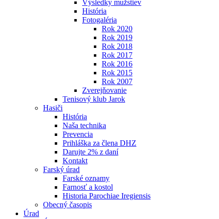
Výsledky mužstiev
História
Fotogaléria
Rok 2020
Rok 2019
Rok 2018
Rok 2017
Rok 2016
Rok 2015
Rok 2007
Zverejňovanie
Tenisový klub Jarok
Hasiči
História
Naša technika
Prevencia
Prihláška za člena DHZ
Darujte 2% z daní
Kontakt
Farský úrad
Farské oznamy
Farnosť a kostol
Historia Parochiae Iregiensis
Obecný časopis
Úrad