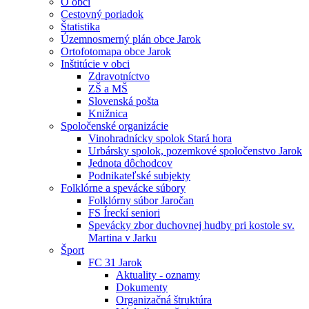
O obci
Cestovný poriadok
Štatistika
Územnosmerný plán obce Jarok
Ortofotomapa obce Jarok
Inštitúcie v obci
Zdravotníctvo
ZŠ a MŠ
Slovenská pošta
Knižnica
Spoločenské organizácie
Vinohradnícky spolok Stará hora
Urbársky spolok, pozemkové spoločenstvo Jarok
Jednota dôchodcov
Podnikateľské subjekty
Folklórne a spevácke súbory
Folklórny súbor Jaročan
FS Íreckí seniori
Spevácky zbor duchovnej hudby pri kostole sv.
Martina v Jarku
Šport
FC 31 Jarok
Aktuality - oznamy
Dokumenty
Organizačná štruktúra