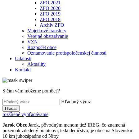
ZFO 2021
ZFO 2020
ZFO 2019
ZFO 2018
Archív ZFO
Majetkové transfery
Verejné obstarávanie
VZN
Rozpočet obce
Oznamovanie protispoločenskej činnosti
Udalosti
Aktuality
Kontakt
S čím vám môžeme pomôcť?
Hľadaný výraz
Hľadať
rozšírené vyhľadávanie
Jarok
Obec
Jarok, pôvodným menom tiež IREG, čo znamená
pozemok zdedený po otcovi, teda dedičstvo, je obec na Slovensku
10 km juhozápadne od Nitry.