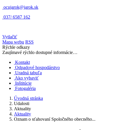
ocujarok@jarok.sk
037/ 6587 162
Vytlačiť
Mapa webu
RSS
Rýchle odkazy
Zaujímavé rýchlo dostupné informácie…
Kontakt
Odpadové hospodárstvo
Uradná tabuľa
Ako vybaviť
Inštitúcie
Fotogaléria
Úvodná stránka
Udalosti
Aktuality
Aktuality
Oznam o sťahovaní Spoločného obecného...