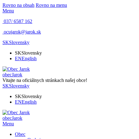
Rovno na obsah
Rovno na menu
Menu
037/ 6587 162
ocujarok@jarok.sk
SK
Slovensky
SK
Slovensky
EN
English
obec
Jarok
Vitajte na oficiálnych stránkach našej obce!
SK
Slovensky
SK
Slovensky
EN
English
obec
Jarok
Menu
Obec