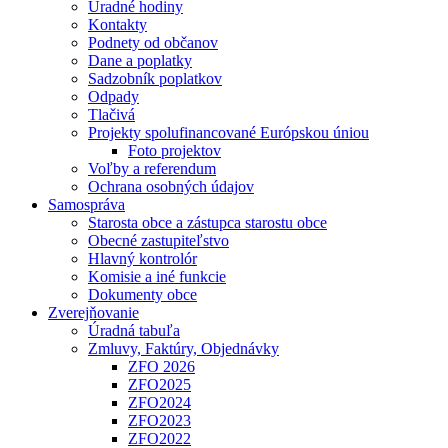
Úradné hodiny
Kontakty
Podnety od občanov
Dane a poplatky
Sadzobník poplatkov
Odpady
Tlačivá
Projekty spolufinancované Európskou úniou
Foto projektov
Voľby a referendum
Ochrana osobných údajov
Samospráva
Starosta obce a zástupca starostu obce
Obecné zastupiteľstvo
Hlavný kontrolór
Komisie a iné funkcie
Dokumenty obce
Zverejňovanie
Úradná tabuľa
Zmluvy, Faktúry, Objednávky
ZFO 2026
ZFO2025
ZFO2024
ZFO2023
ZFO2022