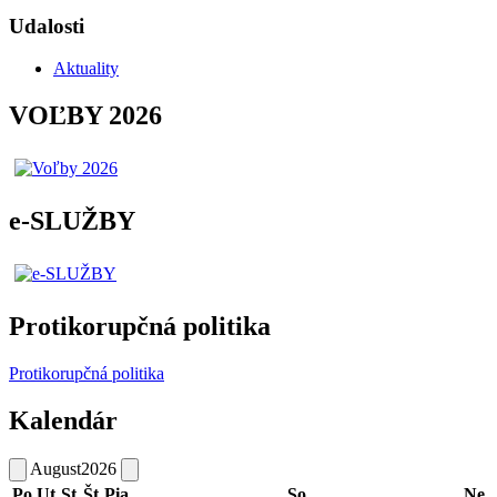
Udalosti
Aktuality
VOĽBY 2026
e-SLUŽBY
Protikorupčná politika
Protikorupčná politika
Kalendár
August
2026
Po
Ut
St
Št
Pia
So
Ne