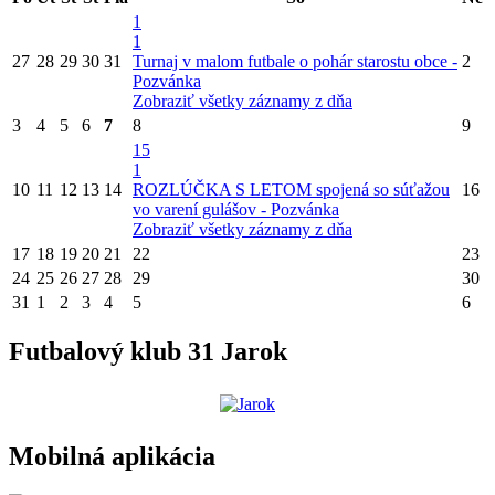
1
1
27
28
29
30
31
Turnaj v malom futbale o pohár starostu obce -
2
Pozvánka
Zobraziť všetky záznamy z dňa
3
4
5
6
7
8
9
15
1
10
11
12
13
14
ROZLÚČKA S LETOM spojená so súťažou
16
vo varení gulášov - Pozvánka
Zobraziť všetky záznamy z dňa
17
18
19
20
21
22
23
24
25
26
27
28
29
30
31
1
2
3
4
5
6
Futbalový klub 31 Jarok
Mobilná aplikácia