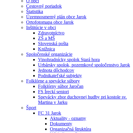
O obci
Cestovný poriadok
Štatistika
Územnosmerný plán obce Jarok
Ortofotomapa obce Jarok
Inštitúcie v obci
Zdravotníctvo
ZŠ a MŠ
Slovenská pošta
Knižnica
Spoločenské organizácie
Vinohradnícky spolok Stará hora
Urbársky spolok, pozemkové spoločenstvo Jarok
Jednota dôchodcov
Podnikateľské subjekty
Folklórne a spevácke súbory
Folklórny súbor Jaročan
FS Íreckí seniori
Spevácky zbor duchovnej hudby pri kostole sv.
Martina v Jarku
Šport
FC 31 Jarok
Aktuality - oznamy
Dokumenty
Organizačná štruktúra