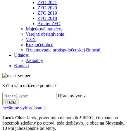
ZFO 2021
ZFO 2020
ZFO 2019
ZFO 2018
Archív ZFO
Majetkové transfery
Verejné obstarávanie
VZN
Rozpočet obce
Oznamovanie protispoločenskej činnosti
Udalosti
Aktuality
Kontakt
S čím vám môžeme pomôcť?
Hľadaný výraz
Hľadať
rozšírené vyhľadávanie
Jarok
Obec
Jarok, pôvodným menom tiež IREG, čo znamená
pozemok zdedený po otcovi, teda dedičstvo, je obec na Slovensku
10 km juhozápadne od Nitry.