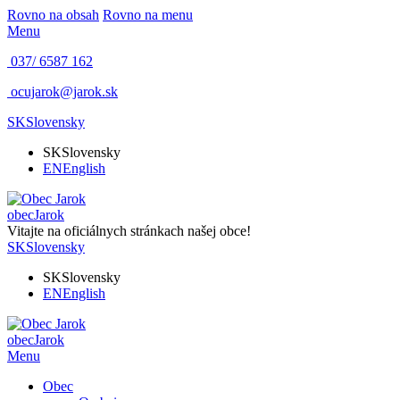
Rovno na obsah
Rovno na menu
Menu
037/ 6587 162
ocujarok@jarok.sk
SK
Slovensky
SK
Slovensky
EN
English
obec
Jarok
Vitajte na oficiálnych stránkach našej obce!
SK
Slovensky
SK
Slovensky
EN
English
obec
Jarok
Menu
Obec