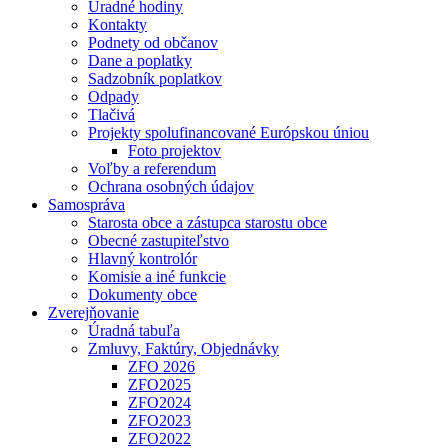
Úradné hodiny
Kontakty
Podnety od občanov
Dane a poplatky
Sadzobník poplatkov
Odpady
Tlačivá
Projekty spolufinancované Európskou úniou
Foto projektov
Voľby a referendum
Ochrana osobných údajov
Samospráva
Starosta obce a zástupca starostu obce
Obecné zastupiteľstvo
Hlavný kontrolór
Komisie a iné funkcie
Dokumenty obce
Zverejňovanie
Úradná tabuľa
Zmluvy, Faktúry, Objednávky
ZFO 2026
ZFO2025
ZFO2024
ZFO2023
ZFO2022