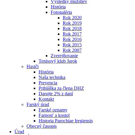
Výsledky mužstiev
História
Fotogaléria
Rok 2020
Rok 2019
Rok 2018
Rok 2017
Rok 2016
Rok 2015
Rok 2007
Zverejňovanie
Tenisový klub Jarok
Hasiči
História
Naša technika
Prevencia
Prihláška za člena DHZ
Darujte 2% z daní
Kontakt
Farský úrad
Farské oznamy
Farnosť a kostol
Historia Parochiae Iregiensis
Obecný časopis
Úrad