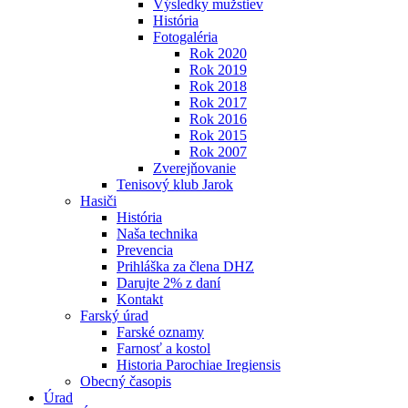
Výsledky mužstiev
História
Fotogaléria
Rok 2020
Rok 2019
Rok 2018
Rok 2017
Rok 2016
Rok 2015
Rok 2007
Zverejňovanie
Tenisový klub Jarok
Hasiči
História
Naša technika
Prevencia
Prihláška za člena DHZ
Darujte 2% z daní
Kontakt
Farský úrad
Farské oznamy
Farnosť a kostol
Historia Parochiae Iregiensis
Obecný časopis
Úrad