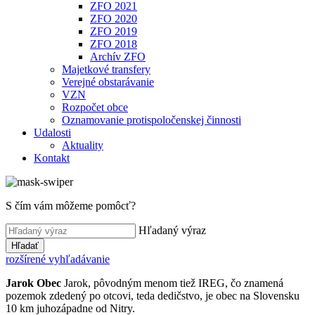
ZFO 2021
ZFO 2020
ZFO 2019
ZFO 2018
Archív ZFO
Majetkové transfery
Verejné obstarávanie
VZN
Rozpočet obce
Oznamovanie protispoločenskej činnosti
Udalosti
Aktuality
Kontakt
S čím vám môžeme pomôcť?
Hľadaný výraz
Hľadať
rozšírené vyhľadávanie
Jarok
Obec
Jarok, pôvodným menom tiež IREG, čo znamená
pozemok zdedený po otcovi, teda dedičstvo, je obec na Slovensku
10 km juhozápadne od Nitry.