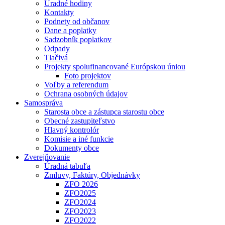
Úradné hodiny
Kontakty
Podnety od občanov
Dane a poplatky
Sadzobník poplatkov
Odpady
Tlačivá
Projekty spolufinancované Európskou úniou
Foto projektov
Voľby a referendum
Ochrana osobných údajov
Samospráva
Starosta obce a zástupca starostu obce
Obecné zastupiteľstvo
Hlavný kontrolór
Komisie a iné funkcie
Dokumenty obce
Zverejňovanie
Úradná tabuľa
Zmluvy, Faktúry, Objednávky
ZFO 2026
ZFO2025
ZFO2024
ZFO2023
ZFO2022