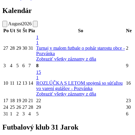
Kalendár
August
2026
Po
Ut
St
Št
Pia
So
Ne
1
1
27
28
29
30
31
Turnaj v malom futbale o pohár starostu obce -
2
Pozvánka
Zobraziť všetky záznamy z dňa
3
4
5
6
7
8
9
15
1
10
11
12
13
14
ROZLÚČKA S LETOM spojená so súťažou
16
vo varení gulášov - Pozvánka
Zobraziť všetky záznamy z dňa
17
18
19
20
21
22
23
24
25
26
27
28
29
30
31
1
2
3
4
5
6
Futbalový klub 31 Jarok