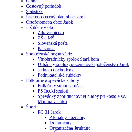
O obci
Cestovný poriadok
Štatistika
Územnosmerný plán obce Jarok
Ortofotomapa obce Jarok
Inštitúcie v obci
Zdravotníctvo
ZŠ a MŠ
Slovenská pošta
Knižnica
Spoločenské organizácie
Vinohradnícky spolok Stará hora
Urbársky spolok, pozemkové spoločenstvo Jarok
Jednota dôchodcov
Podnikateľské subjekty
Folklórne a spevácke súbory
Folklórny súbor Jaročan
FS Íreckí seniori
Spevácky zbor duchovnej hudby pri kostole sv.
Martina v Jarku
Šport
FC 31 Jarok
Aktuality - oznamy
Dokumenty
Organizačná štruktúra