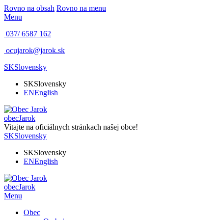
Rovno na obsah
Rovno na menu
Menu
037/ 6587 162
ocujarok@jarok.sk
SK
Slovensky
SK
Slovensky
EN
English
obec
Jarok
Vitajte na oficiálnych stránkach našej obce!
SK
Slovensky
SK
Slovensky
EN
English
obec
Jarok
Menu
Obec