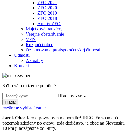
ZFO 2021
ZFO 2020
ZFO 2019
ZFO 2018
Archív ZFO
Majetkové transfery
Verejné obstarávanie
VZN
Rozpočet obce
Oznamovanie protispoločenskej činnosti
Udalosti
Aktuality
Kontakt
S čím vám môžeme pomôcť?
Hľadaný výraz
Hľadať
rozšírené vyhľadávanie
Jarok
Obec
Jarok, pôvodným menom tiež IREG, čo znamená
pozemok zdedený po otcovi, teda dedičstvo, je obec na Slovensku
10 km juhozápadne od Nitry.