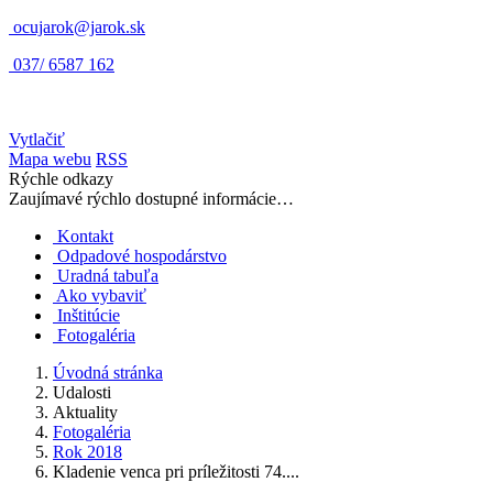
ocujarok@jarok.sk
037/ 6587 162
Vytlačiť
Mapa webu
RSS
Rýchle odkazy
Zaujímavé rýchlo dostupné informácie…
Kontakt
Odpadové hospodárstvo
Uradná tabuľa
Ako vybaviť
Inštitúcie
Fotogaléria
Úvodná stránka
Udalosti
Aktuality
Fotogaléria
Rok 2018
Kladenie venca pri príležitosti 74....