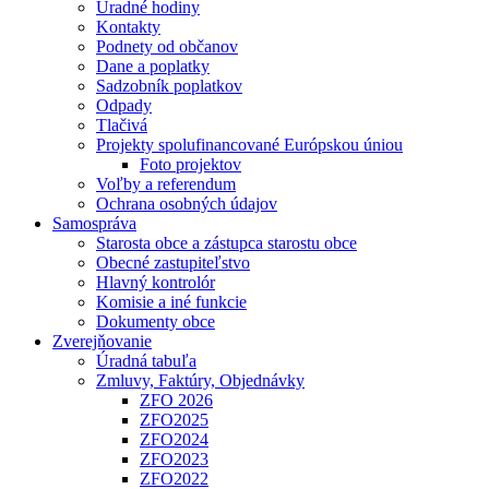
Úradné hodiny
Kontakty
Podnety od občanov
Dane a poplatky
Sadzobník poplatkov
Odpady
Tlačivá
Projekty spolufinancované Európskou úniou
Foto projektov
Voľby a referendum
Ochrana osobných údajov
Samospráva
Starosta obce a zástupca starostu obce
Obecné zastupiteľstvo
Hlavný kontrolór
Komisie a iné funkcie
Dokumenty obce
Zverejňovanie
Úradná tabuľa
Zmluvy, Faktúry, Objednávky
ZFO 2026
ZFO2025
ZFO2024
ZFO2023
ZFO2022