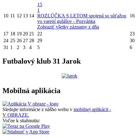
15
1
10
11
12
13
14
ROZLÚČKA S LETOM spojená so súťažou
16
vo varení gulášov - Pozvánka
Zobraziť všetky záznamy z dňa
17
18
19
20
21
22
23
24
25
26
27
28
29
30
31
1
2
3
4
5
6
Futbalový klub 31 Jarok
Mobilná aplikácia
Sledujte informácie z nášho webu v
mobilnej aplikácii -
V OBRAZE.
Voľne k stiahnutiu: