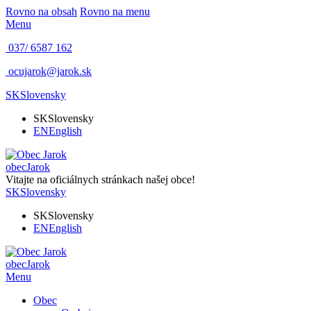
Rovno na obsah
Rovno na menu
Menu
037/ 6587 162
ocujarok@jarok.sk
SK
Slovensky
SK
Slovensky
EN
English
obec
Jarok
Vitajte na oficiálnych stránkach našej obce!
SK
Slovensky
SK
Slovensky
EN
English
obec
Jarok
Menu
Obec