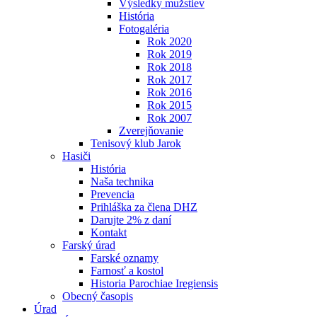
Výsledky mužstiev
História
Fotogaléria
Rok 2020
Rok 2019
Rok 2018
Rok 2017
Rok 2016
Rok 2015
Rok 2007
Zverejňovanie
Tenisový klub Jarok
Hasiči
História
Naša technika
Prevencia
Prihláška za člena DHZ
Darujte 2% z daní
Kontakt
Farský úrad
Farské oznamy
Farnosť a kostol
Historia Parochiae Iregiensis
Obecný časopis
Úrad