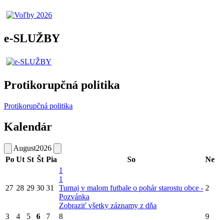
e-SLUŽBY
Protikorupčná politika
Protikorupčná politika
Kalendár
August
2026
Po
Ut
St
Št
Pia
So
Ne
1
1
27
28
29
30
31
Turnaj v malom futbale o pohár starostu obce -
2
Pozvánka
Zobraziť všetky záznamy z dňa
3
4
5
6
7
8
9