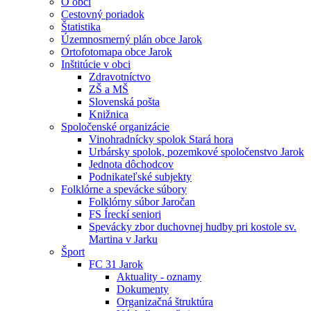
O obci
Cestovný poriadok
Štatistika
Územnosmerný plán obce Jarok
Ortofotomapa obce Jarok
Inštitúcie v obci
Zdravotníctvo
ZŠ a MŠ
Slovenská pošta
Knižnica
Spoločenské organizácie
Vinohradnícky spolok Stará hora
Urbársky spolok, pozemkové spoločenstvo Jarok
Jednota dôchodcov
Podnikateľské subjekty
Folklórne a spevácke súbory
Folklórny súbor Jaročan
FS Íreckí seniori
Spevácky zbor duchovnej hudby pri kostole sv.
Martina v Jarku
Šport
FC 31 Jarok
Aktuality - oznamy
Dokumenty
Organizačná štruktúra