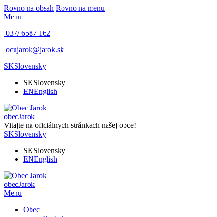
Rovno na obsah
Rovno na menu
Menu
037/ 6587 162
ocujarok@jarok.sk
SK
Slovensky
SK
Slovensky
EN
English
obec
Jarok
Vitajte na oficiálnych stránkach našej obce!
SK
Slovensky
SK
Slovensky
EN
English
obec
Jarok
Menu
Obec