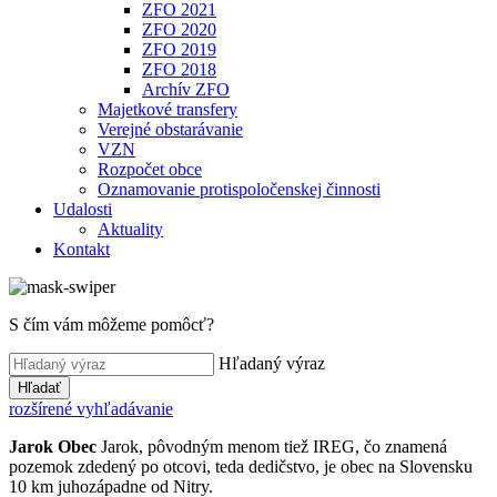
ZFO 2021
ZFO 2020
ZFO 2019
ZFO 2018
Archív ZFO
Majetkové transfery
Verejné obstarávanie
VZN
Rozpočet obce
Oznamovanie protispoločenskej činnosti
Udalosti
Aktuality
Kontakt
S čím vám môžeme pomôcť?
Hľadaný výraz
Hľadať
rozšírené vyhľadávanie
Jarok
Obec
Jarok, pôvodným menom tiež IREG, čo znamená
pozemok zdedený po otcovi, teda dedičstvo, je obec na Slovensku
10 km juhozápadne od Nitry.