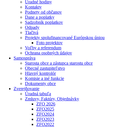
Úradné hodiny
Kontakty
Podnety od občanov
Dane a poplatky
Sadzobník poplatkov
Odpady
Tlačivá
Projekty spolufinancované Európskou úniou
Foto projektov
Voľby a referendum
Ochrana osobných údajov
Samospráva
Starosta obce a zástupca starostu obce
Obecné zastupiteľstvo
Hlavný kontrolór
Komisie a iné funkcie
Dokumenty obce
Zverejňovanie
Úradná tabuľa
Zmluvy, Faktúry, Objednávky
ZFO 2026
ZFO2025
ZFO2024
ZFO2023
ZFO2022