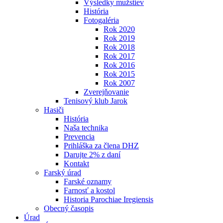
Výsledky mužstiev
História
Fotogaléria
Rok 2020
Rok 2019
Rok 2018
Rok 2017
Rok 2016
Rok 2015
Rok 2007
Zverejňovanie
Tenisový klub Jarok
Hasiči
História
Naša technika
Prevencia
Prihláška za člena DHZ
Darujte 2% z daní
Kontakt
Farský úrad
Farské oznamy
Farnosť a kostol
Historia Parochiae Iregiensis
Obecný časopis
Úrad