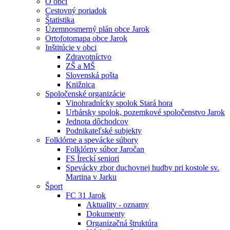
O obci
Cestovný poriadok
Štatistika
Územnosmerný plán obce Jarok
Ortofotomapa obce Jarok
Inštitúcie v obci
Zdravotníctvo
ZŠ a MŠ
Slovenská pošta
Knižnica
Spoločenské organizácie
Vinohradnícky spolok Stará hora
Urbársky spolok, pozemkové spoločenstvo Jarok
Jednota dôchodcov
Podnikateľské subjekty
Folklórne a spevácke súbory
Folklórny súbor Jaročan
FS Íreckí seniori
Spevácky zbor duchovnej hudby pri kostole sv.
Martina v Jarku
Šport
FC 31 Jarok
Aktuality - oznamy
Dokumenty
Organizačná štruktúra