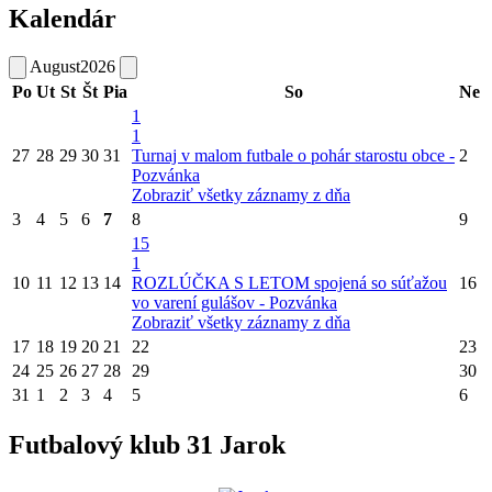
Kalendár
August
2026
Po
Ut
St
Št
Pia
So
Ne
1
1
27
28
29
30
31
Turnaj v malom futbale o pohár starostu obce -
2
Pozvánka
Zobraziť všetky záznamy z dňa
3
4
5
6
7
8
9
15
1
10
11
12
13
14
ROZLÚČKA S LETOM spojená so súťažou
16
vo varení gulášov - Pozvánka
Zobraziť všetky záznamy z dňa
17
18
19
20
21
22
23
24
25
26
27
28
29
30
31
1
2
3
4
5
6
Futbalový klub 31 Jarok