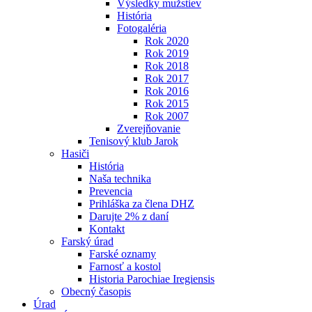
Výsledky mužstiev
História
Fotogaléria
Rok 2020
Rok 2019
Rok 2018
Rok 2017
Rok 2016
Rok 2015
Rok 2007
Zverejňovanie
Tenisový klub Jarok
Hasiči
História
Naša technika
Prevencia
Prihláška za člena DHZ
Darujte 2% z daní
Kontakt
Farský úrad
Farské oznamy
Farnosť a kostol
Historia Parochiae Iregiensis
Obecný časopis
Úrad