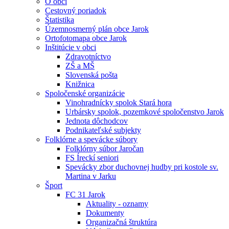
O obci
Cestovný poriadok
Štatistika
Územnosmerný plán obce Jarok
Ortofotomapa obce Jarok
Inštitúcie v obci
Zdravotníctvo
ZŠ a MŠ
Slovenská pošta
Knižnica
Spoločenské organizácie
Vinohradnícky spolok Stará hora
Urbársky spolok, pozemkové spoločenstvo Jarok
Jednota dôchodcov
Podnikateľské subjekty
Folklórne a spevácke súbory
Folklórny súbor Jaročan
FS Íreckí seniori
Spevácky zbor duchovnej hudby pri kostole sv.
Martina v Jarku
Šport
FC 31 Jarok
Aktuality - oznamy
Dokumenty
Organizačná štruktúra