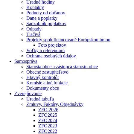
Úradné hodiny
Kontakty
Podnety od občanov
Dane a poplatky
Sadzobník poplatkov
Odpady
Tlačivá
Projekty spolufinancované Európskou úniou
Foto projektov
Voľby a referendum
Ochrana osobných údajov
Samospráva
Starosta obce a zástupca starostu obce
Obecné zastupiteľstvo
Hlavný kontrolór
Komisie a iné funkcie
Dokumenty obce
Zverejňovanie
Úradná tabuľa
Zmluvy, Faktúry, Objednávky
ZFO 2026
ZFO2025
ZFO2024
ZFO2023
ZFO2022