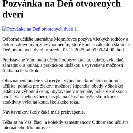
Pozvánka na Deň otvorených
dverí
Odborné učilište internátne Mojmírovce pozýva všetkých rodičov a
deti so zdravotným znevýhodnením, ktoré končia základnú školu na
Deň otvorených dverí, v stredu, 03.12.2025 od 09.00-14.00. hod.
Predstavené Vám budú učebné odbory: kuchár, cukrár, vykladač,
záhradník a knihár, s praktickou ukážkou a vysvetlené možnosti
štúdia na tejto škole.
Oboznámení budete s viacerými výhodami, ktoré toto odborné
učilište ponúka pre žiakov: možnosť štipendia, obedy v školskej
jedálni za výhodnú cenu, ubytovanie v internáte, práca v krúžkoch
podľa vlastného výberu, bezplatná účasť na lyžiarskom kurze,
atraktívny výlet na konci školského roka...
Návštevníkov školy čaká malé prekvapenie.
Tešia sa na Vás žiaci a kolektív zamestnancov Odborného učilišťa
internátneho Mojmírovce