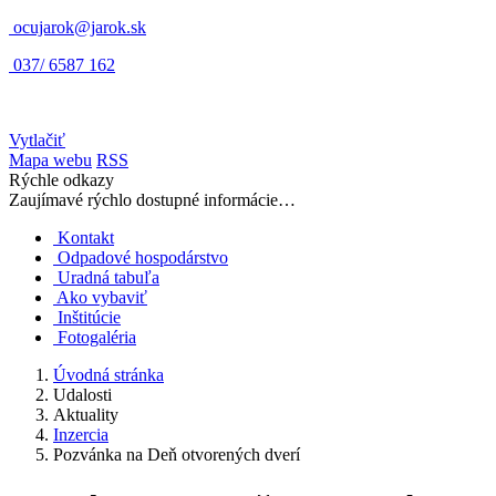
ocujarok@jarok.sk
037/ 6587 162
Vytlačiť
Mapa webu
RSS
Rýchle odkazy
Zaujímavé rýchlo dostupné informácie…
Kontakt
Odpadové hospodárstvo
Uradná tabuľa
Ako vybaviť
Inštitúcie
Fotogaléria
Úvodná stránka
Udalosti
Aktuality
Inzercia
Pozvánka na Deň otvorených dverí