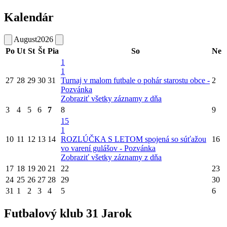
Kalendár
August
2026
Po
Ut
St
Št
Pia
So
Ne
1
1
27
28
29
30
31
Turnaj v malom futbale o pohár starostu obce -
2
Pozvánka
Zobraziť všetky záznamy z dňa
3
4
5
6
7
8
9
15
1
10
11
12
13
14
ROZLÚČKA S LETOM spojená so súťažou
16
vo varení gulášov - Pozvánka
Zobraziť všetky záznamy z dňa
17
18
19
20
21
22
23
24
25
26
27
28
29
30
31
1
2
3
4
5
6
Futbalový klub 31 Jarok