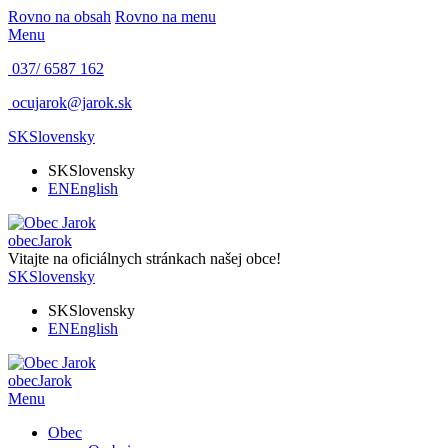
Rovno na obsah
Rovno na menu
Menu
037/ 6587 162
ocujarok@jarok.sk
SK
Slovensky
SK
Slovensky
EN
English
obec
Jarok
Vitajte na oficiálnych stránkach našej obce!
SK
Slovensky
SK
Slovensky
EN
English
obec
Jarok
Menu
Obec