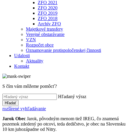
ZFO 2021
ZFO 2020
ZFO 2019
ZFO 2018
Archív ZFO
Majetkové transfery
Verejné obstarávanie
VZN
Rozpočet obce
Oznamovanie protispoločenskej činnosti
Udalosti
Aktuality
Kontakt
S čím vám môžeme pomôcť?
Hľadaný výraz
Hľadať
rozšírené vyhľadávanie
Jarok
Obec
Jarok, pôvodným menom tiež IREG, čo znamená
pozemok zdedený po otcovi, teda dedičstvo, je obec na Slovensku
10 km juhozápadne od Nitry.