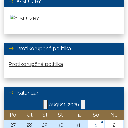
e-SLUŽBY
Protikorupčná politika
Protikorupčná politika
Kalendár
August
2026
Po
Ut
St
Št
Pia
So
Ne
27
28
29
30
31
2
1