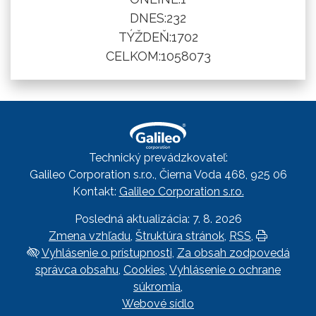
DNES:
232
TÝŽDEŇ:
1702
CELKOM:
1058073
Technický prevádzkovateľ:
Galileo Corporation s.r.o., Čierna Voda 468, 925 06
Kontakt:
Galileo Corporation s.r.o.
Posledná aktualizácia: 7. 8. 2026
Zmena vzhľadu
,
Štruktúra stránok
,
RSS
,
Vytlačiť
Vyhlásenie o prístupnosti
,
Za obsah zodpovedá
správca obsahu
,
Cookies
,
Vyhlásenie o ochrane
súkromia
,
Webové sídlo