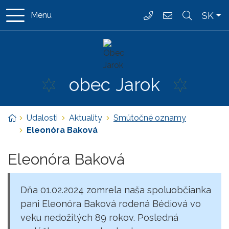
Rovno na obsah
Rovno na menu
Slo
SK
Menu
037/ 6587 162
ocujarok@jarok
obec
Jarok
Úvodná stránka
Udalosti
Aktuality
Smútočné oznamy
Eleonóra Baková
Eleonóra Baková
Dňa 01.02.2024 zomrela naša spoluobčianka
pani Eleonóra Baková rodená Bédiová vo
veku nedožitých 89 rokov. Posledná