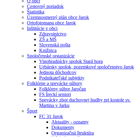
O obci
Cestovný poriadok
Štatistika
Územnosmerný plán obce Jarok
Ortofotomapa obce Jarok
Inštitúcie v obci
Zdravotníctvo
ZŠ a MŠ
Slovenská pošta
Knižnica
Spoločenské organizácie
Vinohradnícky spolok Stará hora
Urbársky spolok, pozemkové spoločenstvo Jarok
Jednota dôchodcov
Podnikateľské subjekty
Folklórne a spevácke súbory
Folklórny súbor Jaročan
FS Íreckí seniori
Spevácky zbor duchovnej hudby pri kostole sv.
Martina v Jarku
Šport
FC 31 Jarok
Aktuality - oznamy
Dokumenty
Organizačná štruktúra