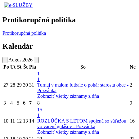
Protikorupčná politika
Protikorupčná politika
Kalendár
August
2026
Po
Ut
St
Št
Pia
So
Ne
1
1
27
28
29
30
31
Turnaj v malom futbale o pohár starostu obce -
2
Pozvánka
Zobraziť všetky záznamy z dňa
3
4
5
6
7
8
9
15
1
10
11
12
13
14
ROZLÚČKA S LETOM spojená so súťažou
16
vo varení gulášov - Pozvánka
Zobraziť všetky záznamy z dňa
17
18
19
20
21
22
23