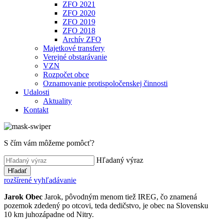
ZFO 2021
ZFO 2020
ZFO 2019
ZFO 2018
Archív ZFO
Majetkové transfery
Verejné obstarávanie
VZN
Rozpočet obce
Oznamovanie protispoločenskej činnosti
Udalosti
Aktuality
Kontakt
S čím vám môžeme pomôcť?
Hľadaný výraz
Hľadať
rozšírené vyhľadávanie
Jarok
Obec
Jarok, pôvodným menom tiež IREG, čo znamená
pozemok zdedený po otcovi, teda dedičstvo, je obec na Slovensku
10 km juhozápadne od Nitry.