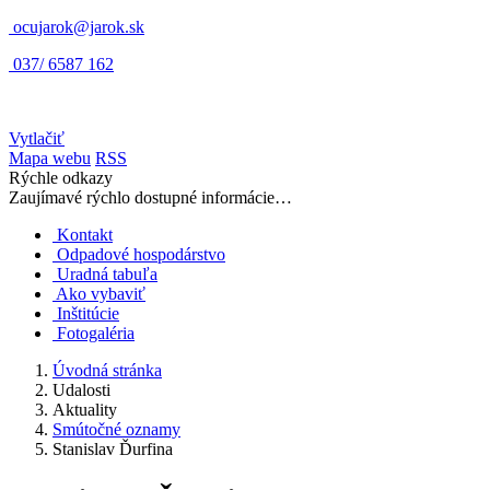
ocujarok@jarok.sk
037/ 6587 162
Vytlačiť
Mapa webu
RSS
Rýchle odkazy
Zaujímavé rýchlo dostupné informácie…
Kontakt
Odpadové hospodárstvo
Uradná tabuľa
Ako vybaviť
Inštitúcie
Fotogaléria
Úvodná stránka
Udalosti
Aktuality
Smútočné oznamy
Stanislav Ďurfina