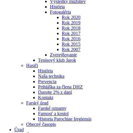
Výsledky mužstiev
História
Fotogaléria
Rok 2020
Rok 2019
Rok 2018
Rok 2017
Rok 2016
Rok 2015
Rok 2007
Zverejňovanie
Tenisový klub Jarok
Hasiči
História
Naša technika
Prevencia
Prihláška za člena DHZ
Darujte 2% z daní
Kontakt
Farský úrad
Farské oznamy
Farnosť a kostol
Historia Parochiae Iregiensis
Obecný časopis
Úrad