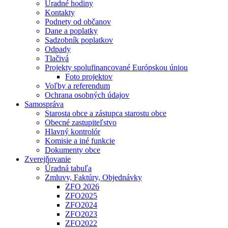
Úradné hodiny
Kontakty
Podnety od občanov
Dane a poplatky
Sadzobník poplatkov
Odpady
Tlačivá
Projekty spolufinancované Európskou úniou
Foto projektov
Voľby a referendum
Ochrana osobných údajov
Samospráva
Starosta obce a zástupca starostu obce
Obecné zastupiteľstvo
Hlavný kontrolór
Komisie a iné funkcie
Dokumenty obce
Zverejňovanie
Úradná tabuľa
Zmluvy, Faktúry, Objednávky
ZFO 2026
ZFO2025
ZFO2024
ZFO2023
ZFO2022