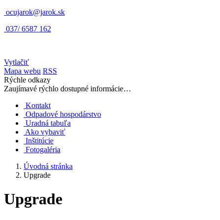
ocujarok@jarok.sk
037/ 6587 162
Vytlačiť
Mapa webu
RSS
Rýchle odkazy
Zaujímavé rýchlo dostupné informácie…
Kontakt
Odpadové hospodárstvo
Uradná tabuľa
Ako vybaviť
Inštitúcie
Fotogaléria
Úvodná stránka
Upgrade
Upgrade