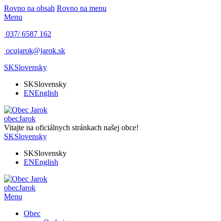
Rovno na obsah
Rovno na menu
Menu
037/ 6587 162
ocujarok@jarok.sk
SK
Slovensky
SK
Slovensky
EN
English
obec
Jarok
Vitajte na oficiálnych stránkach našej obce!
SK
Slovensky
SK
Slovensky
EN
English
obec
Jarok
Menu
Obec