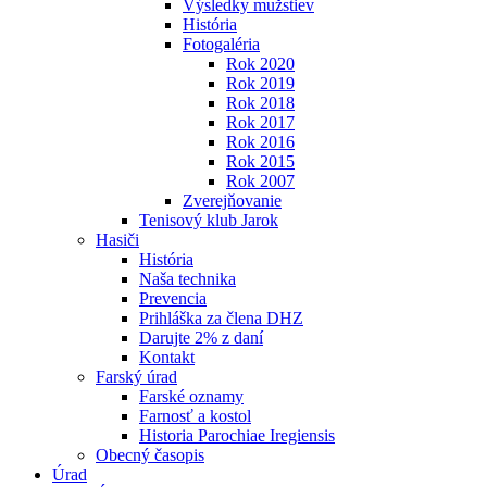
Výsledky mužstiev
História
Fotogaléria
Rok 2020
Rok 2019
Rok 2018
Rok 2017
Rok 2016
Rok 2015
Rok 2007
Zverejňovanie
Tenisový klub Jarok
Hasiči
História
Naša technika
Prevencia
Prihláška za člena DHZ
Darujte 2% z daní
Kontakt
Farský úrad
Farské oznamy
Farnosť a kostol
Historia Parochiae Iregiensis
Obecný časopis
Úrad