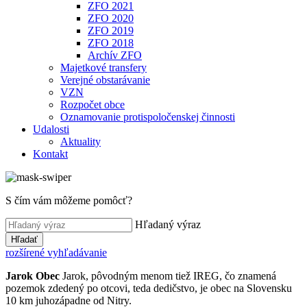
ZFO 2021
ZFO 2020
ZFO 2019
ZFO 2018
Archív ZFO
Majetkové transfery
Verejné obstarávanie
VZN
Rozpočet obce
Oznamovanie protispoločenskej činnosti
Udalosti
Aktuality
Kontakt
S čím vám môžeme pomôcť?
Hľadaný výraz
Hľadať
rozšírené vyhľadávanie
Jarok
Obec
Jarok, pôvodným menom tiež IREG, čo znamená
pozemok zdedený po otcovi, teda dedičstvo, je obec na Slovensku
10 km juhozápadne od Nitry.