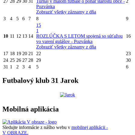
27
28
29
30
31
Turnaj v malom futbale o pohár starostu obce -
2
Pozvánka
Zobraziť všetky záznamy z dňa
3
4
5
6
7
8
9
15
1
10
11
12
13
14
ROZLÚČKA S LETOM spojená so súťažou
16
vo varení gulášov - Pozvánka
Zobraziť všetky záznamy z dňa
17
18
19
20
21
22
23
24
25
26
27
28
29
30
31
1
2
3
4
5
6
Futbalový klub 31 Jarok
Mobilná aplikácia
Sledujte informácie z nášho webu v
mobilnej aplikácii -
V OBRAZE.