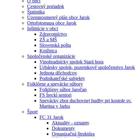
O obci
Cestovný poriadok
Štatistika
Územnosmerný plán obce Jarok
Ortofotomapa obce Jarok
Inštitúcie v obci
Zdravotníctvo
ZŠ a MŠ
Slovenská pošta
Knižnica
Spoločenské organizácie
Vinohradnícky spolok Stará hora
Urbársky spolok, pozemkové spoločenstvo Jarok
Jednota dôchodcov
Podnikateľské subjekty
Folklórne a spevácke súbory
Folklórny súbor Jaročan
FS Íreckí seniori
Spevácky zbor duchovnej hudby pri kostole sv.
Martina v Jarku
Šport
FC 31 Jarok
Aktuality - oznamy
Dokumenty
Organizačná štruktúra