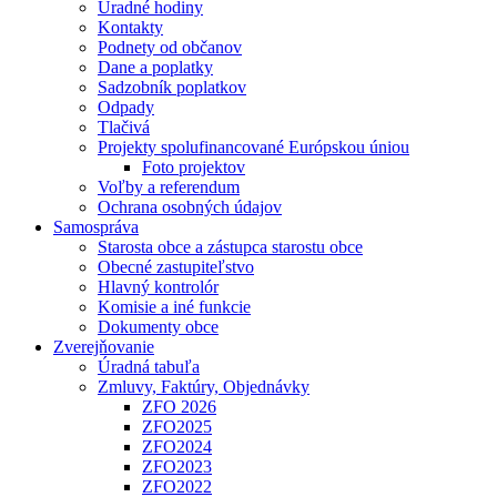
Úradné hodiny
Kontakty
Podnety od občanov
Dane a poplatky
Sadzobník poplatkov
Odpady
Tlačivá
Projekty spolufinancované Európskou úniou
Foto projektov
Voľby a referendum
Ochrana osobných údajov
Samospráva
Starosta obce a zástupca starostu obce
Obecné zastupiteľstvo
Hlavný kontrolór
Komisie a iné funkcie
Dokumenty obce
Zverejňovanie
Úradná tabuľa
Zmluvy, Faktúry, Objednávky
ZFO 2026
ZFO2025
ZFO2024
ZFO2023
ZFO2022