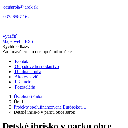
ocujarok@jarok.sk
037/ 6587 162
Vytlačiť
Mapa webu
RSS
Rýchle odkazy
Zaujímavé rýchlo dostupné informácie…
Kontakt
Odpadové hospodárstvo
Uradná tabuľa
Ako vybaviť
Inštitúcie
Fotogaléria
Úvodná stránka
Úrad
Projekty spolufinancované Európskou...
Detské ihrisko v parku obce Jarok
Detské ihrisko v parku obce