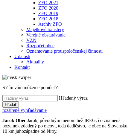
ZFO 2021
ZFO 2020
ZFO 2019
ZFO 2018
Archív ZFO
Majetkové transfery
Verejné obstarávanie
VZN
Rozpočet obce
Oznamovanie protispoločenskej činnosti
Udalosti
Aktuality
Kontakt
S čím vám môžeme pomôcť?
Hľadaný výraz
Hľadať
rozšírené vyhľadávanie
Jarok
Obec
Jarok, pôvodným menom tiež IREG, čo znamená
pozemok zdedený po otcovi, teda dedičstvo, je obec na Slovensku
10 km juhozápadne od Nitry.