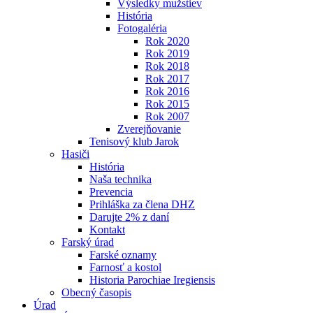
Výsledky mužstiev
História
Fotogaléria
Rok 2020
Rok 2019
Rok 2018
Rok 2017
Rok 2016
Rok 2015
Rok 2007
Zverejňovanie
Tenisový klub Jarok
Hasiči
História
Naša technika
Prevencia
Prihláška za člena DHZ
Darujte 2% z daní
Kontakt
Farský úrad
Farské oznamy
Farnosť a kostol
Historia Parochiae Iregiensis
Obecný časopis
Úrad