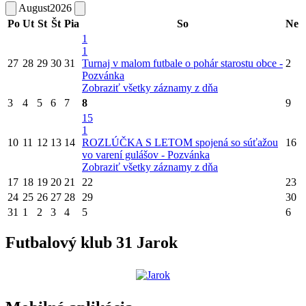
August
2026
Po
Ut
St
Št
Pia
So
Ne
1
1
27
28
29
30
31
Turnaj v malom futbale o pohár starostu obce -
2
Pozvánka
Zobraziť všetky záznamy z dňa
3
4
5
6
7
8
9
15
1
10
11
12
13
14
ROZLÚČKA S LETOM spojená so súťažou
16
vo varení gulášov - Pozvánka
Zobraziť všetky záznamy z dňa
17
18
19
20
21
22
23
24
25
26
27
28
29
30
31
1
2
3
4
5
6
Futbalový klub 31 Jarok