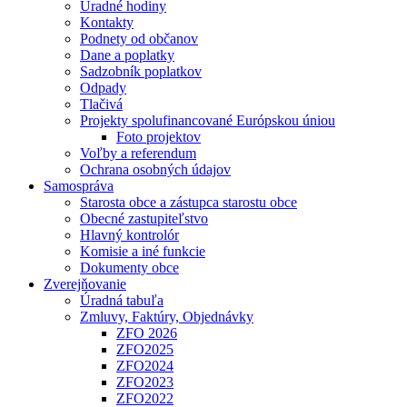
Úradné hodiny
Kontakty
Podnety od občanov
Dane a poplatky
Sadzobník poplatkov
Odpady
Tlačivá
Projekty spolufinancované Európskou úniou
Foto projektov
Voľby a referendum
Ochrana osobných údajov
Samospráva
Starosta obce a zástupca starostu obce
Obecné zastupiteľstvo
Hlavný kontrolór
Komisie a iné funkcie
Dokumenty obce
Zverejňovanie
Úradná tabuľa
Zmluvy, Faktúry, Objednávky
ZFO 2026
ZFO2025
ZFO2024
ZFO2023
ZFO2022