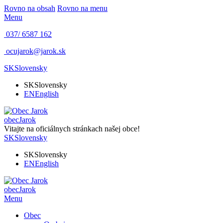
Rovno na obsah
Rovno na menu
Menu
037/ 6587 162
ocujarok@jarok.sk
SK
Slovensky
SK
Slovensky
EN
English
obec
Jarok
Vitajte na oficiálnych stránkach našej obce!
SK
Slovensky
SK
Slovensky
EN
English
obec
Jarok
Menu
Obec