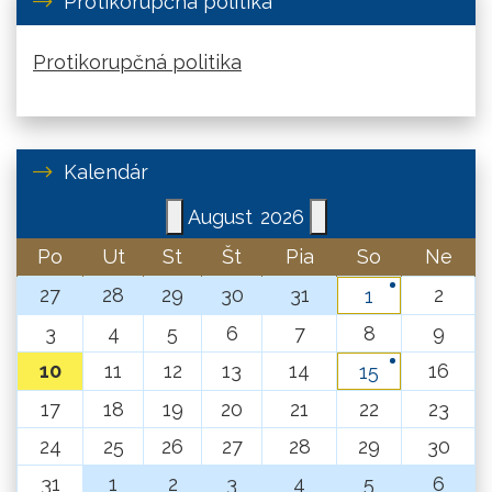
Protikorupčná politika
Protikorupčná politika
Kalendár
August
2026
Po
Ut
St
Št
Pia
So
Ne
27
28
29
30
31
2
1
3
4
5
6
7
8
9
10
11
12
13
14
16
15
17
18
19
20
21
22
23
24
25
26
27
28
29
30
31
1
2
3
4
5
6