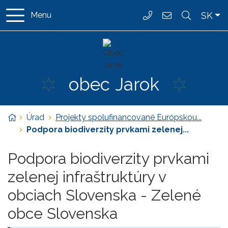
Rovno na obsah
Rovno na menu
Slo
SK
Menu
037/ 6587 162
ocujarok@jarok
obec
Jarok
Úvodná stránka
Úrad
Projekty spolufinancované Európskou...
Podpora biodiverzity prvkami zelenej...
Podpora biodiverzity prvkami
zelenej infraštruktúry v
obciach Slovenska - Zelené
obce Slovenska